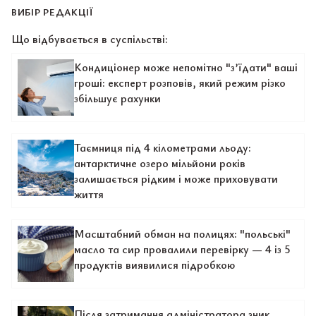
ВИБІР РЕДАКЦІЇ
Що відбувається в суспільстві:
Кондиціонер може непомітно "з’їдати" ваші
гроші: експерт розповів, який режим різко
збільшує рахунки
Таємниця під 4 кілометрами льоду:
антарктичне озеро мільйони років
залишається рідким і може приховувати
життя
Масштабний обман на полицях: "польські"
масло та сир провалили перевірку — 4 із 5
продуктів виявилися підробкою
Після затримання адміністратора зник