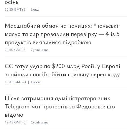
осінь
20:55 GMT+3 | Влада
Масштабний обман на полицях: "польські"
масло та сир провалили перевірку — 4 із 5
продуктів виявилися підробкою
20:50 GMT+3 | Суспільство
ЄС готує удар по $200 млрд Росії: у Європі
знайшли спосіб обійти головну перешкоду
19:48 GMT+3 | Європа
Після затримання адміністратора зник
Telegram-чат протестів за Федорова: що
відомо
19:45 GMT+3 | Суспільство