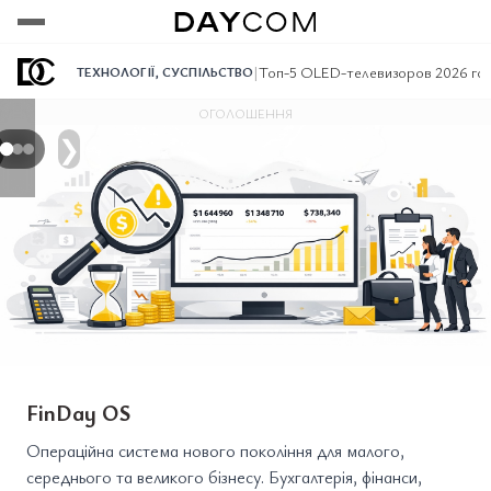
Переглянути
Переглянути
Переглянути
|
Топ-5 OLED-телевизоров 2026 год
ТЕХНОЛОГІЇ
,
СУСПІЛЬСТВО
ОГОЛОШЕННЯ
❯
FinDay OS
Операційна система нового покоління для малого,
середнього та великого бізнесу. Бухгалтерія, фінанси,