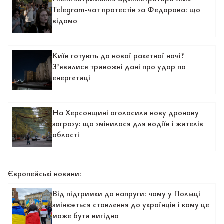
Telegram-чат протестів за Федорова: що
відомо
Київ готують до нової ракетної ночі?
З’явилися тривожні дані про удар по
енергетиці
На Херсонщині оголосили нову дронову
загрозу: що змінилося для водіїв і жителів
області
Європейські новини:
Від підтримки до напруги: чому у Польщі
змінюється ставлення до українців і кому це
може бути вигідно