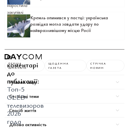
Кремль опинився у пастці: українська
розвідка могла завдати удару по
найвразливішому місцю Росії
0
коментарі
ПЕРША
ЩОДЕННА
СТРІЧКА
ШПАЛЬТА
ГАЗЕТА
НОВИН
до
публікації:
Новини світу
Топ-5
OLED-
Суспільні теми
телевизоров
Спосіб життя
2026
года
Ділова активність