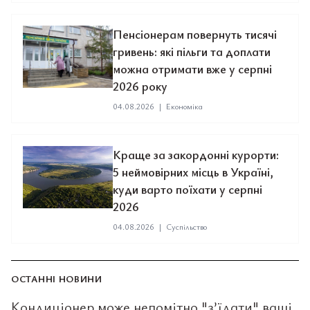
Пенсіонерам повернуть тисячі
гривень: які пільги та доплати
можна отримати вже у серпні
2026 року
04.08.2026
|
Економіка
Краще за закордонні курорти:
5 неймовірних місць в Україні,
куди варто поїхати у серпні
2026
04.08.2026
|
Суспільство
ОСТАННІ НОВИНИ
Кондиціонер може непомітно "з’їдати" ваші