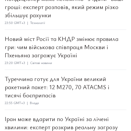
гроші: експерт розповів, який режим різко
збільшує рахунки
23:50 GMT+3 | Технології
Новий міст Росії та КНДР змінює правила
гри: чим військова співпраця Москви і
Пхеньяна загрожує Україні
23:20 GMT+3 | Світові новини
Туреччина готує для України великий
ракетний пакет: 12 M270, 70 ATACMS і
тисячі боєприпасів
22:55 GMT+3 | Влада
Іран може вдарити по Україні за лічені
хвилини: експерт розкрив реальну загрозу