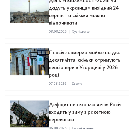
День Незалежності-2026: чи
дадуть українцям вихідний 24
серпня та скільки можна
відпочивати
08.08.2026
|
Суспільство
Пенсія завмерла майже на два
десятиліття: скільки отримують
пенсіонери в Угорщині у 2026
році
07.08.2026
|
Європа
Дефіцит перехоплювачів: Росія
входить у зиму з ракетною
перевагою
06.08.2026
|
Світові новини