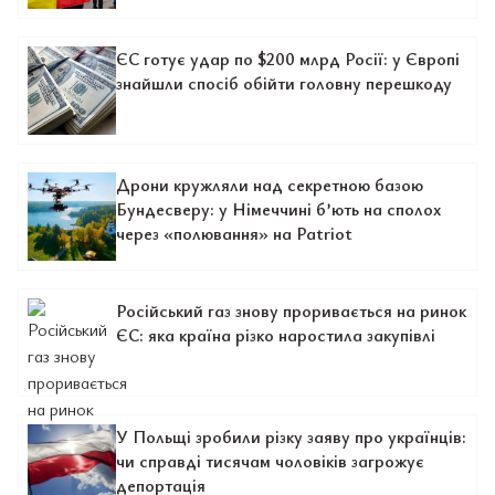
ЄС готує удар по $200 млрд Росії: у Європі
знайшли спосіб обійти головну перешкоду
Дрони кружляли над секретною базою
Бундесверу: у Німеччині б’ють на сполох
через «полювання» на Patriot
Російський газ знову проривається на ринок
ЄС: яка країна різко наростила закупівлі
У Польщі зробили різку заяву про українців:
чи справді тисячам чоловіків загрожує
депортація