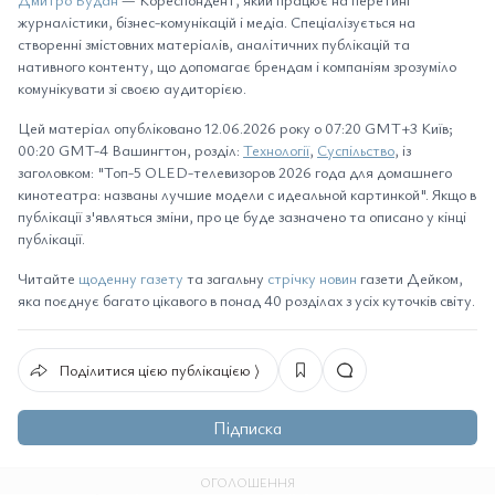
журналістики, бізнес-комунікацій і медіа. Спеціалізується на
створенні змістовних матеріалів, аналітичних публікацій та
нативного контенту, що допомагає брендам і компаніям зрозуміло
комунікувати зі своєю аудиторією.
Цей матеріал опубліковано 12.06.2026 року о 07:20 GMT+3 Київ;
00:20 GMT-4 Вашингтон, розділ:
Технології
,
Суспільство
, із
заголовком: "Топ-5 OLED-телевизоров 2026 года для домашнего
кинотеатра: названы лучшие модели с идеальной картинкой". Якщо в
публікації з'являться зміни, про це буде зазначено та описано у кінці
публікації.
Читайте
щоденну газету
та загальну
стрічку новин
газети Дейком,
яка поєднує багато цікавого в понад 40 розділах з усіх куточків світу.
Поділитися цією публікацією ⟩
Підписка
ОГОЛОШЕННЯ