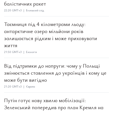
балістичних ракет
22:20 GMT+3 | Близький схід
Таємниця під 4 кілометрами льоду:
антарктичне озеро мільйони років
залишається рідким і може приховувати
життя
21:50 GMT+3 | Екологія
Від підтримки до напруги: чому у Польщі
змінюється ставлення до українців і кому це
може бути вигідно
21:20 GMT+3 | Європа
Путін готує нову хвилю мобілізації:
Зеленський попередив про план Кремля на