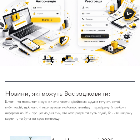
❮
❯
Новини, які можуть Вас зацікавити:
Штатні та позаштатні журналісти газети «Дейком» щодня готують сотні
публікацій, щоб читачі отримували найоперативнішу, перевірену й глибоку
інформацію. Ми працюємо для тих, хто хоче розуміти суть подій, бачити широку
картину та бути на крок попереду.