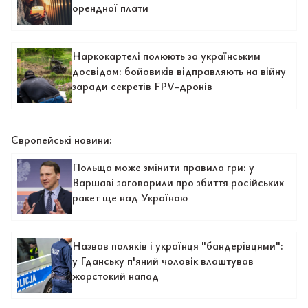
орендної плати
Наркокартелі полюють за українським
досвідом: бойовиків відправляють на війну
заради секретів FPV-дронів
Європейські новини:
Польща може змінити правила гри: у
Варшаві заговорили про збиття російських
ракет ще над Україною
Назвав поляків і українця "бандерівцями":
у Гданську п'яний чоловік влаштував
жорстокий напад