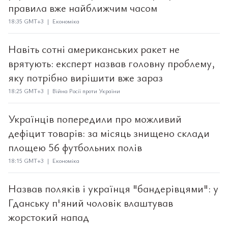
правила вже найближчим часом
18:35 GMT+3 | Економіка
Навіть сотні американських ракет не
врятують: експерт назвав головну проблему,
яку потрібно вирішити вже зараз
18:25 GMT+3 | Війна Росії проти України
Українців попередили про можливий
дефіцит товарів: за місяць знищено склади
площею 56 футбольних полів
18:15 GMT+3 | Економіка
Назвав поляків і українця "бандерівцями": у
Гданську п'яний чоловік влаштував
жорстокий напад