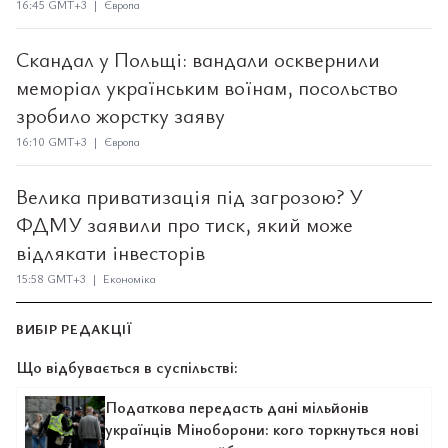
16:45 GMT+3 | Європа
Скандал у Польщі: вандали осквернили
меморіал українським воїнам, посольство
зробило жорстку заяву
16:10 GMT+3 | Європа
Велика приватизація під загрозою? У
ФДМУ заявили про тиск, який може
відлякати інвесторів
15:58 GMT+3 | Економіка
ВИБІР РЕДАКЦІЇ
Що відбувається в суспільстві:
Податкова передасть дані мільйонів
українців Міноборони: кого торкнуться нові