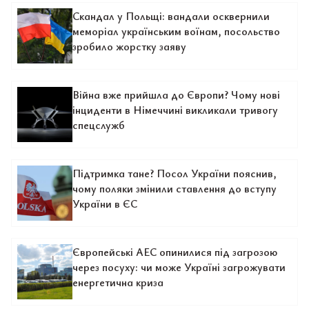
Скандал у Польщі: вандали осквернили
меморіал українським воїнам, посольство
зробило жорстку заяву
Війна вже прийшла до Європи? Чому нові
інциденти в Німеччині викликали тривогу
спецслужб
Підтримка тане? Посол України пояснив,
чому поляки змінили ставлення до вступу
України в ЄС
Європейські АЕС опинилися під загрозою
через посуху: чи може Україні загрожувати
енергетична криза