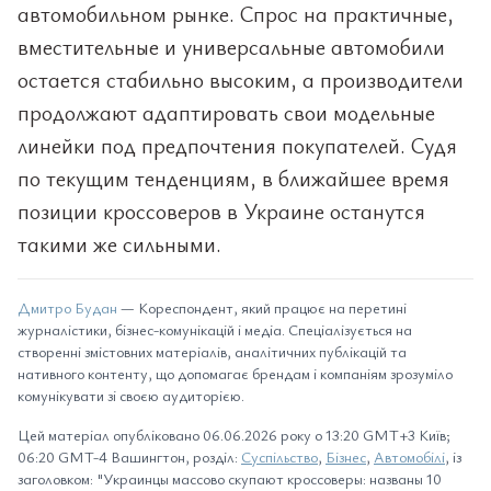
автомобильном рынке. Спрос на практичные,
вместительные и универсальные автомобили
остается стабильно высоким, а производители
продолжают адаптировать свои модельные
линейки под предпочтения покупателей. Судя
по текущим тенденциям, в ближайшее время
позиции кроссоверов в Украине останутся
такими же сильными.
Дмитро Будан
— Кореспондент, який працює на перетині
журналістики, бізнес-комунікацій і медіа. Спеціалізується на
створенні змістовних матеріалів, аналітичних публікацій та
нативного контенту, що допомагає брендам і компаніям зрозуміло
комунікувати зі своєю аудиторією.
Цей матеріал опубліковано 06.06.2026 року о 13:20 GMT+3 Київ;
06:20 GMT-4 Вашингтон, розділ:
Суспільство
,
Бізнес
,
Автомобілі
, із
заголовком: "Украинцы массово скупают кроссоверы: названы 10