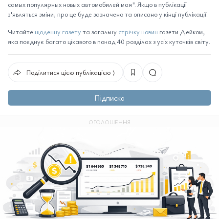
самых популярных новых автомобилей мая". Якщо в публікації
з'являться зміни, про це буде зазначено та описано у кінці публікації.
Читайте
щоденну газету
та загальну
стрічку новин
газети Дейком,
яка поєднує багато цікавого в понад 40 розділах з усіх куточків світу.
Поділитися цією публікацією ⟩
Підписка
ОГОЛОШЕННЯ