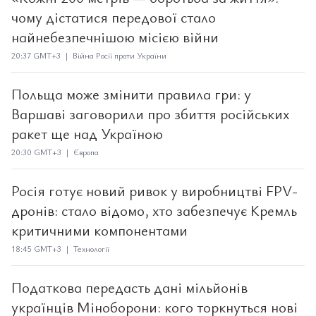
чому дістатися передової стало
найнебезпечнішою місією війни
20:37 GMT+3 | Війна Росії проти України
Польща може змінити правила гри: у
Варшаві заговорили про збиття російських
ракет ще над Україною
20:30 GMT+3 | Європа
Росія готує новий ривок у виробництві FPV-
дронів: стало відомо, хто забезпечує Кремль
критичними компонентами
18:45 GMT+3 | Технології
Податкова передасть дані мільйонів
українців Міноборони: кого торкнуться нові