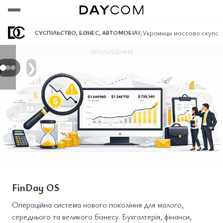
Переглянути
Переглянути
Переглянути
|
Украинцы массово скупаю
СУСПІЛЬСТВО
,
БІЗНЕС
,
АВТОМОБІЛІ
ОГОЛОШЕННЯ
❯
FinDay OS
Операційна система нового покоління для малого,
середнього та великого бізнесу. Бухгалтерія, фінанси,