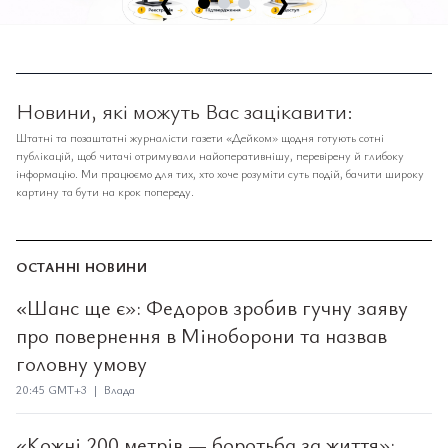
❮
❯
Новини, які можуть Вас зацікавити:
Штатні та позаштатні журналісти газети «Дейком» щодня готують сотні
публікацій, щоб читачі отримували найоперативнішу, перевірену й глибоку
інформацію. Ми працюємо для тих, хто хоче розуміти суть подій, бачити широку
картину та бути на крок попереду.
ОСТАННІ НОВИНИ
«Шанс ще є»: Федоров зробив гучну заяву
про повернення в Міноборони та назвав
головну умову
20:45 GMT+3 | Влада
«Кожні 200 метрів — боротьба за життя»: