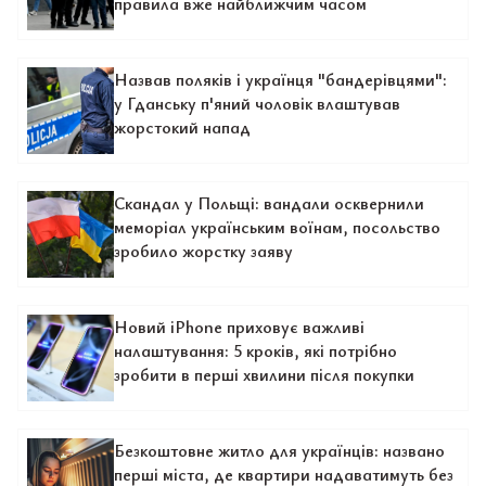
правила вже найближчим часом
Назвав поляків і українця "бандерівцями":
у Гданську п'яний чоловік влаштував
жорстокий напад
Скандал у Польщі: вандали осквернили
меморіал українським воїнам, посольство
зробило жорстку заяву
Новий iPhone приховує важливі
налаштування: 5 кроків, які потрібно
зробити в перші хвилини після покупки
Безкоштовне житло для українців: названо
перші міста, де квартири надаватимуть без