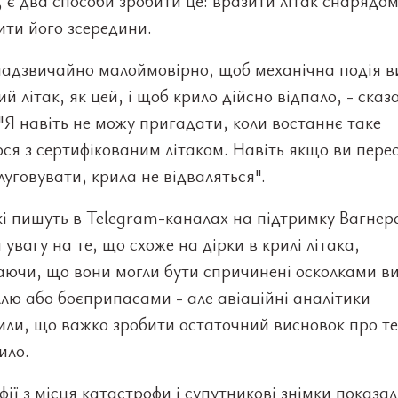
 є два способи зробити це: вразити літак снарядо
ти його зсередини.
надзвичайно малоймовірно, щоб механічна подія в
ий літак, як цей, і щоб крило дійсно відпало, - сказ
"Я навіть не можу пригадати, коли востаннє таке
ся з сертифікованим літаком. Навіть якщо ви пере
луговувати, крила не відваляться".
і пишуть в Telegram-каналах на підтримку Вагнер
 увагу на те, що схоже на дірки в крилі літака,
ючи, що вони могли бути спричинені осколками ви
ю або боєприпасами - але авіаційні аналітики
ли, що важко зробити остаточний висновок про те
ило.
ії з місця катастрофи і супутникові знімки показа