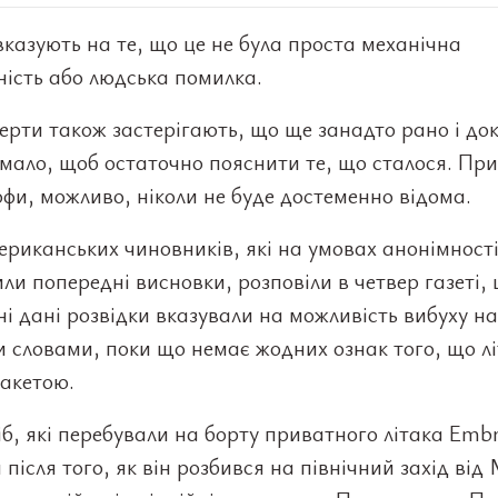
казують на те, що це не була проста механічна
ість або людська помилка.
ерти також застерігають, що ще занадто рано і док
мало, щоб остаточно пояснити те, що сталося. Пр
фи, можливо, ніколи не буде достеменно відома.
риканських чиновників, які на умовах анонімност
ли попередні висновки, розповіли в четвер газеті,
і дані розвідки вказували на можливість вибуху на
и словами, поки що немає жодних ознак того, що лі
ракетою.
сіб, які перебували на борту приватного літака Embr
 після того, як він розбився на північний захід від