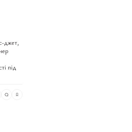
с-джет,
нер
ті під