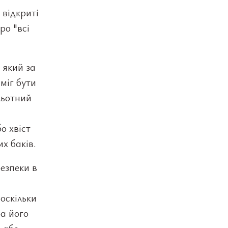
 відкриті
ро "всі
 який за
міг бути
льотний
о хвіст
х баків.
езпеки в
оскільки
За його