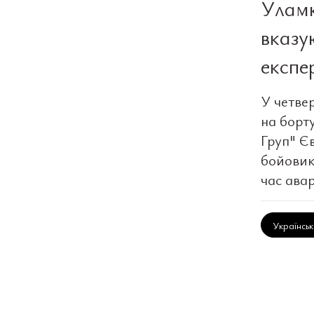
Уламк
вказу
експе
У четвер
на борт
Груп" Є
бойовикі
час авар
Українсь