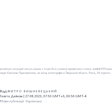
вичайних ситуацій несуть мішок з тілом біля уламків приватного літака, пов&#039;язан
ера Євгеном Пригожиним, на місці катастрофи в Тверській області, Росія, 24 серпня.
Від
ДМИТРО ВИШНЕВЕЦЬКИЙ
Газета Дейком | 27.08.2023, 07:50 GMT+3; 00:50 GMT-4
Мова публікації: Українська