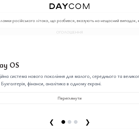
ламки російського літака, що розбився, вказують на нещасний випадок, 
ОГОЛОШЕННЯ
ay OS
йна система нового покоління для малого, середнього та велико
. Бухгалтерія, фінанси, аналітика в одному екрані.
Переглянути
❮
❯