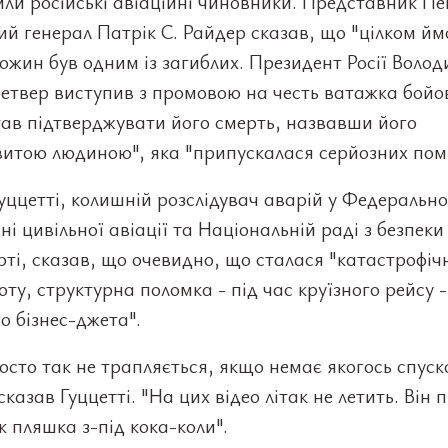
ли російські авіаційні чиновники. Представник П
й генерал Патрік С. Райдер сказав, що "цілком йм
жин був одним із загиблих. Президент Росії Воло
четвер виступив з промовою на честь ватажка бойо
тав підтверджувати його смерть, назвавши його
витою людиною", яка "припускалася серйозних пом
ццетті, колишній розслідувач аварій у Федеральн
ні цивільної авіації та Національній раді з безпеки
ті, сказав, що очевидно, що сталася "катастрофічн
оту, структурна поломка - під час круїзного рейсу -
о бізнес-джета".
осто так не трапляється, якщо немає якогось спуск
 сказав Гуццетті. "На цих відео літак не летить. Він 
к пляшка з-під кока-коли".