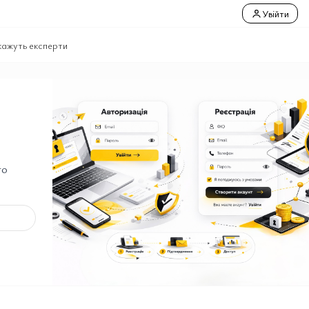
Увійти
кажуть експерти
го