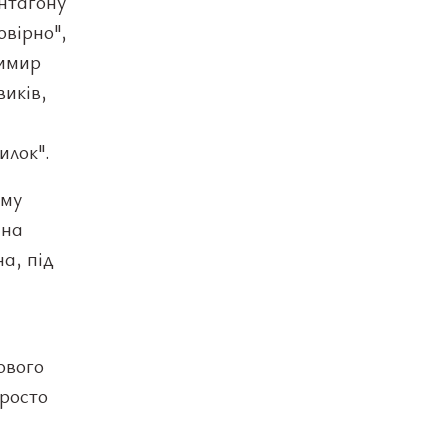
ентагону
овірно",
димир
виків,
илок".
ому
 на
а, під
ового
просто