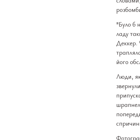
словами,
розбомби
"Було б 
ладу так
Деккер. 
трапляло
його обс
Люди, як
звернули
припуска
шрапнелл
попереди
спричин
Фотограф