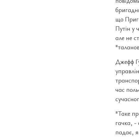
повідоми
бригадни
що Приго
Путін у 
але не с
"талано
Джефф Гу
управлін
транспор
час поль
сучасног
"Таке пр
гачка, -
падає, я