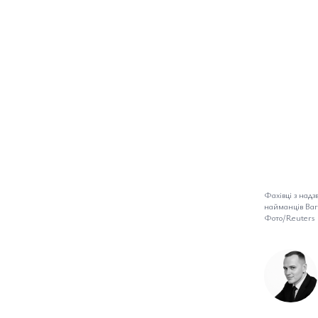
Фахівці з надз
найманців Вагн
Фото/Reuters