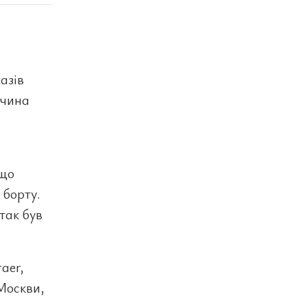
азів
ичина
і
 що
 борту.
так був
aer,
 Москви,