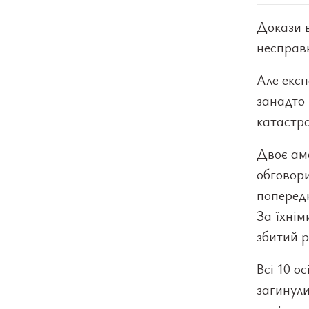
Докази в
несправн
Але експ
занадто 
катастро
Двоє аме
обговори
попередн
За їхнім
збитий 
Всі 10 о
загинули