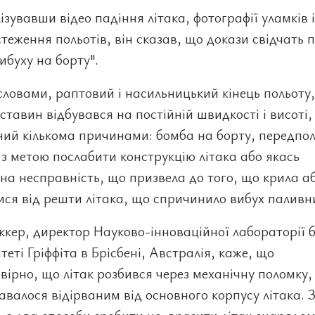
зувавши відео падіння літака, фотографії уламків і
стеження польотів, він сказав, що докази свідчать п
ибуху на борту".
словами, раптовий і насильницький кінець польоту,
ставин відбувався на постійній швидкості і висоті, 
ний кількома причинами: бомба на борту, передпо
з метою послабити конструкцію літака або якась
на несправність, що призвела до того, що крила аб
ися від решти літака, що спричинило вибух паливни
ккер, директор Науково-інноваційної лабораторії б
теті Гріффіта в Брісбені, Австралія, каже, що
ірно, що літак розбився через механічну поломку, 
авалося відірваним від основного корпусу літака. 