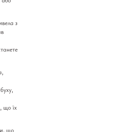
м або
ивела з
ав
станете
а,
буху,
, що їх
ли, що