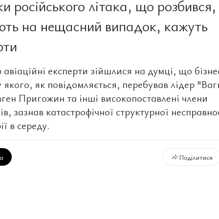
и російського літака, що розбився,
ють на нещасний випадок, кажуть
рти
 авіаційні експерти зійшлися на думці, що бізне
у якого, як повідомляється, перебував лідер "Ваг
вген Пригожин та інші високопоставлені члени
в, зазнав катастрофічної структурної несправнос
ії в середу.
ка
Поділитися