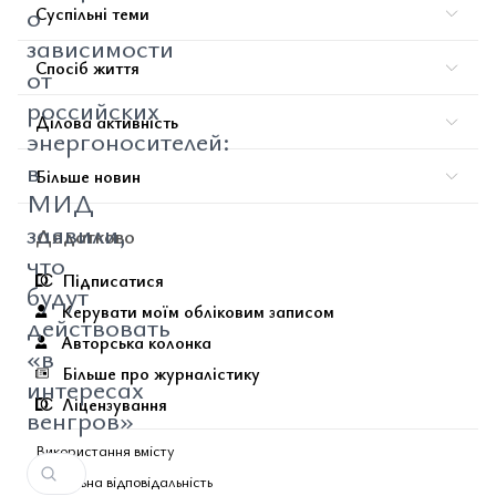
о
Суспільні теми
зависимости
Спосіб життя
от
российских
Ділова активність
энергоносителей:
в
Більше новин
МИД
заявили,
Додатково
что
Підписатися
будут
Керувати моїм обліковим записом
действовать
Авторська колонка
«в
Більше про журналістику
интересах
Ліцензування
венгров»
Використання вмісту
Соціальна відповідальність