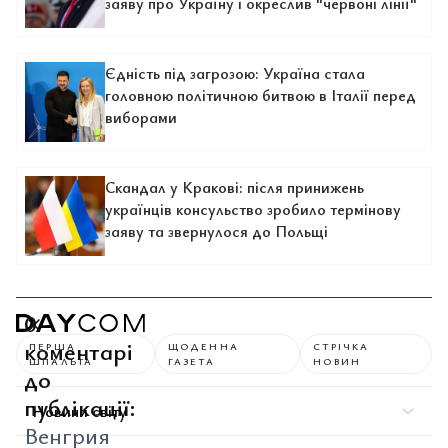
заяву про Україну і окреслив "червоні лінії"
Єдність під загрозою: Україна стала
головною політичною битвою в Італії перед
виборами
Скандал у Кракові: після принижень
українців консульство зробило термінову
заяву та звернулося до Польщі
0
коментарі
ПЕРША
ЩОДЕННА
СТРІЧКА
ШПАЛЬТА
ГАЗЕТА
НОВИН
до
публікації:
Новини світу
Венгрия