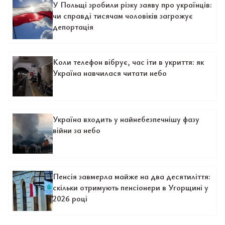
У Польщі зробили різку заяву про українців:
чи справді тисячам чоловіків загрожує
депортація
Коли телефон вібрує, час іти в укриття: як
Україна навчилася читати небо
Україна входить у найнебезпечнішу фазу
війни за небо
Пенсія завмерла майже на два десятиліття:
скільки отримують пенсіонери в Угорщині у
2026 році