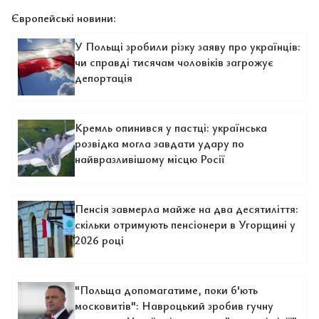
Європейські новини:
У Польщі зробили різку заяву про українців:
чи справді тисячам чоловіків загрожує
депортація
Кремль опинився у пастці: українська
розвідка могла завдати удару по
найвразливішому місцю Росії
Пенсія завмерла майже на два десятиліття:
скільки отримують пенсіонери в Угорщині у
2026 році
"Польща допомагатиме, поки б'ють
московитів": Навроцький зробив гучну