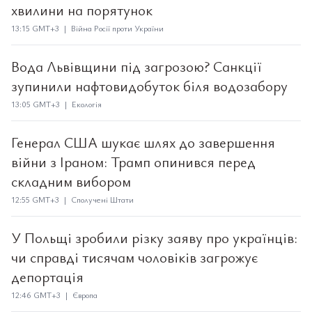
хвилини на порятунок
13:15 GMT+3 | Війна Росії проти України
Вода Львівщини під загрозою? Санкції
зупинили нафтовидобуток біля водозабору
13:05 GMT+3 | Екологія
Генерал США шукає шлях до завершення
війни з Іраном: Трамп опинився перед
складним вибором
12:55 GMT+3 | Сполучені Штати
У Польщі зробили різку заяву про українців:
чи справді тисячам чоловіків загрожує
депортація
12:46 GMT+3 | Європа