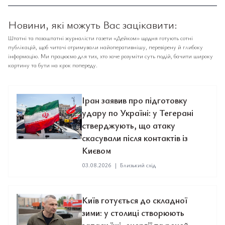
Новини, які можуть Вас зацікавити:
Штатні та позаштатні журналісти газети «Дейком» щодня готують сотні
публікацій, щоб читачі отримували найоперативнішу, перевірену й глибоку
інформацію. Ми працюємо для тих, хто хоче розуміти суть подій, бачити широку
картину та бути на крок попереду.
Іран заявив про підготовку
удару по Україні: у Тегерані
стверджують, що атаку
скасували після контактів із
Києвом
03.08.2026
|
Близький схід
Київ готується до складної
зими: у столиці створюють