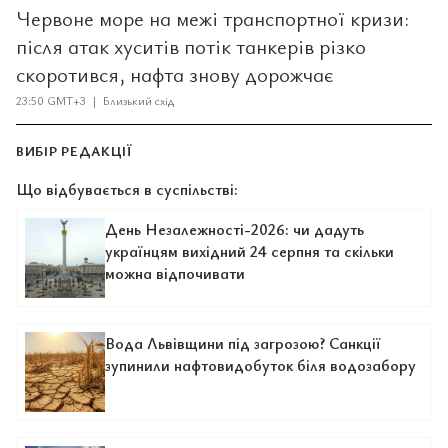
Червоне море на межі транспортної кризи:
після атак хуситів потік танкерів різко
скоротився, нафта знову дорожчає
23:50 GMT+3 | Близький схід
ВИБІР РЕДАКЦІЇ
Що відбувається в суспільстві:
День Незалежності-2026: чи дадуть
українцям вихідний 24 серпня та скільки
можна відпочивати
Вода Львівщини під загрозою? Санкції
зупинили нафтовидобуток біля водозабору