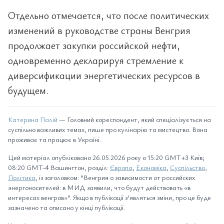
Отдельно отмечается, что после политических
изменений в руководстве страны Венгрия
продолжает закупки российской нефти,
одновременно декларируя стремление к
диверсификации энергетических ресурсов в
будущем.
Катерина Палій
— Головний кореспондент, який спеціалізується на
суспільно важливих темах, пише про кулінарію та мистецтво. Вона
проживає та працює в Україні.
Цей матеріал опубліковано 26.05.2026 року о 15:20 GMT+3 Київ;
08:20 GMT-4 Вашингтон, розділ:
Європа
,
Економіка
,
Суспільство
,
Політика
, із заголовком: "Венгрия о зависимости от российских
энергоносителей: в МИД заявили, что будут действовать «в
интересах венгров»". Якщо в публікації з'являться зміни, про це буде
зазначено та описано у кінці публікації.