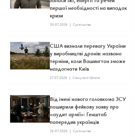
запаси їжі, енергії та речей
першої необхідності на випадок
кризи
30.07.2026
|
Суспільство
США визнали перевагу України
у виробництві дронів: названо
терміни, коли Вашингтон зможе
наздогнати Київ
27.07.2026
|
Сполучені Штати
Від імені нового головкома ЗСУ
поширили фейкову заяву про
«аудит армії»: Генштаб
попередив українців
26.07.2026
|
Суспільство