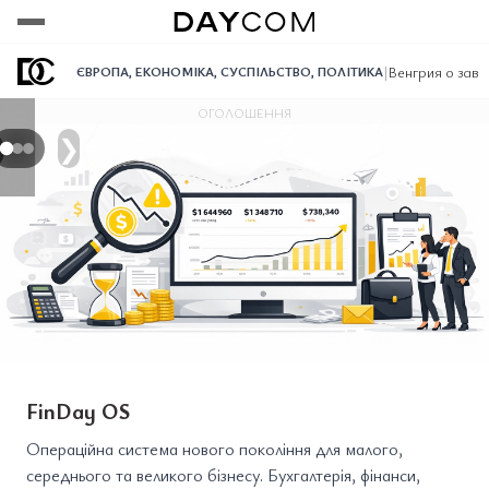
Переглянути
Переглянути
Переглянути
|
Венгрия о зав
ЄВРОПА
,
ЕКОНОМІКА
,
СУСПІЛЬСТВО
,
ПОЛІТИКА
ОГОЛОШЕННЯ
❯
FinDay OS
Операційна система нового покоління для малого,
середнього та великого бізнесу. Бухгалтерія, фінанси,