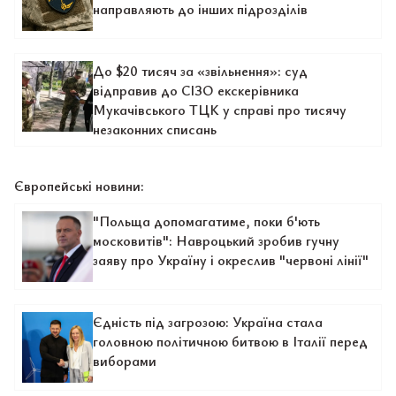
направляють до інших підрозділів
До $20 тисяч за «звільнення»: суд
відправив до СІЗО екскерівника
Мукачівського ТЦК у справі про тисячу
незаконних списань
Європейські новини:
"Польща допомагатиме, поки б'ють
московитів": Навроцький зробив гучну
заяву про Україну і окреслив "червоні лінії"
Єдність під загрозою: Україна стала
головною політичною битвою в Італії перед
виборами