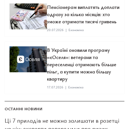
Пенсіонерам виплатять доплати
одразу за кілька місяців: хто
зможе отримати тисячі гривень
20.07.2026
|
Економіка
В Україні оновили програму
«єОселя»: ветерани та
переселенці отримають більше
пільг, а купити можна більшу
квартиру
17.07.2026
|
Економіка
ОСТАННІ НОВИНИ
Ці 7 приладів не можна залишати в розетці
на ніч: експерти попередили про ризик