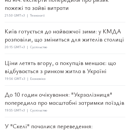
пожежі та зайві витрати
21:50 GMT+3 | Технології
Київ готується до найважчої зими: у КМДА
розповіли, що зміниться для жителів столиці
20:15 GMT+3 | Суспільство
Ціни летять вгору, а покупців меншає: що
відбувається з ринком житла в Україні
19:56 GMT+3 | Економіка
До 10 годин очікування: "Укрзалізниця"
попередила про масштабні затримки поїздів
19:55 GMT+3 | Суспільство
У "Скелі" почалися переведення: