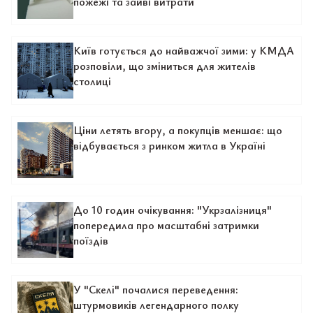
пожежі та зайві витрати
Київ готується до найважчої зими: у КМДА
розповіли, що зміниться для жителів
столиці
Ціни летять вгору, а покупців меншає: що
відбувається з ринком житла в Україні
До 10 годин очікування: "Укрзалізниця"
попередила про масштабні затримки
поїздів
У "Скелі" почалися переведення:
штурмовиків легендарного полку