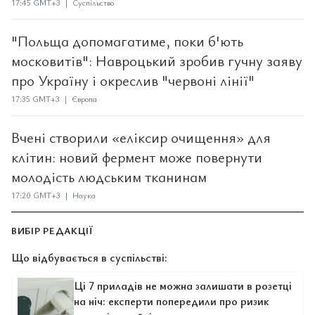
17:45 GMT+3 | Суспільство
"Польща допомагатиме, поки б'ють
московитів": Навроцький зробив гучну заяву
про Україну і окреслив "червоні лінії"
17:35 GMT+3 | Європа
Вчені створили «еліксир очищення» для
клітин: новий фермент може повернути
молодість людським тканинам
17:20 GMT+3 | Наука
ВИБІР РЕДАКЦІЇ
Що відбувається в суспільстві:
Ці 7 приладів не можна залишати в розетці
на ніч: експерти попередили про ризик