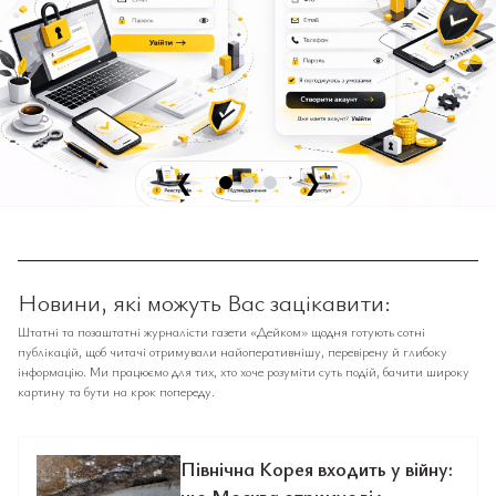
❮
❯
Новини, які можуть Вас зацікавити:
Штатні та позаштатні журналісти газети «Дейком» щодня готують сотні
публікацій, щоб читачі отримували найоперативнішу, перевірену й глибоку
інформацію. Ми працюємо для тих, хто хоче розуміти суть подій, бачити широку
картину та бути на крок попереду.
Північна Корея входить у війну: