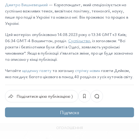
Дмитро Вишневецький
— Кореспондент, який спеціалізується на
суспільно важливих темах, висвітлює політику, технології, науку,
пише про події в Україні та навколо неї. Він проживає та працює в
Україні.
Цей матеріал опубліковано 14.08.2023 року о 13:34 GMT+3 Київ;
06:34 GMT-4 Вашингтон, розділ:
Суспільство
, із заголовком: "Всі
ракети і безпілотники були збиті в Одесі, заявляють українські
чиновники". Якщо в публікації з'являться зміни, про це буде зазначено
та описано у кінці публікації.
Читайте
щоденну газету
та загальну
стрічку новин
газети Дейком,
яка поєднує багато цікавого в понад 40 розділах з усіх куточків світу.
Поділитися цією публікацією ⟩
Підписка
ОГОЛОШЕННЯ