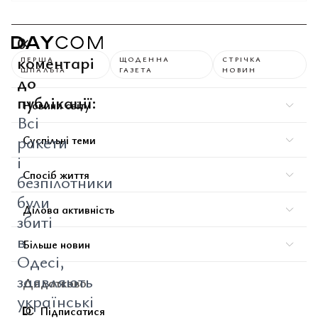
0
коментарі
ПЕРША
ЩОДЕННА
СТРІЧКА
ШПАЛЬТА
ГАЗЕТА
НОВИН
до
публікації:
Новини світу
Всі
ракети
Суспільні теми
і
Спосіб життя
безпілотники
були
Ділова активність
збиті
в
Більше новин
Одесі,
заявляють
Додатково
українські
Підписатися