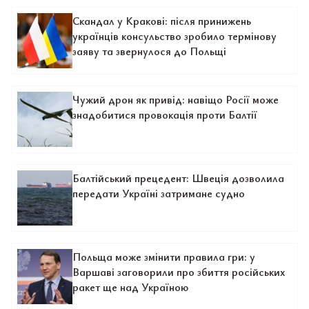
Скандал у Кракові: після принижень
українців консульство зробило термінову
заяву та звернулося до Польщі
Чужий дрон як привід: навіщо Росії може
знадобитися провокація проти Балтії
Балтійський прецедент: Швеція дозволила
передати Україні затримане судно
Польща може змінити правила гри: у
Варшаві заговорили про збиття російських
ракет ще над Україною