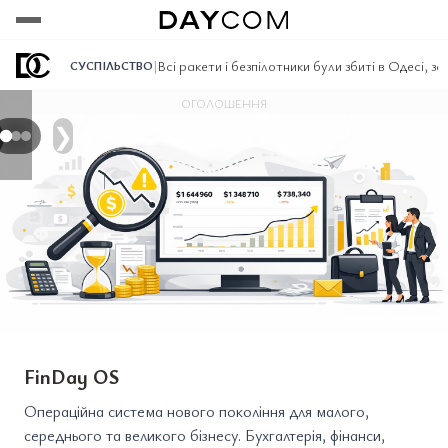
Переглянути
Переглянути
Переглянути
|
Всі ракети і безпілотники були збиті в Одесі, з
СУСПІЛЬСТВО
ОГОЛОШЕННЯ
❯
FinDay OS
Операційна система нового покоління для малого,
середнього та великого бізнесу. Бухгалтерія, фінанси,