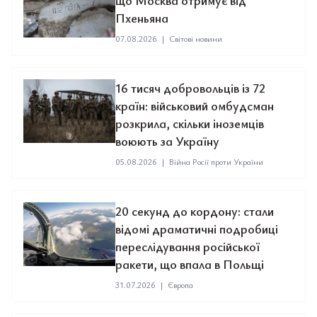
що Москва отримує від
Пхеньяна
07.08.2026
|
Світові новини
16 тисяч добровольців із 72
країн: військовий омбудсман
розкрила, скільки іноземців
воюють за Україну
05.08.2026
|
Війна Росії проти України
20 секунд до кордону: стали
відомі драматичні подробиці
переслідування російської
ракети, що впала в Польщі
31.07.2026
|
Європа