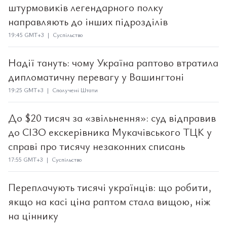
штурмовиків легендарного полку
направляють до інших підрозділів
19:45 GMT+3 | Суспільство
Надії тануть: чому Україна раптово втратила
дипломатичну перевагу у Вашингтоні
19:25 GMT+3 | Сполучені Штати
До $20 тисяч за «звільнення»: суд відправив
до СІЗО екскерівника Мукачівського ТЦК у
справі про тисячу незаконних списань
17:55 GMT+3 | Суспільство
Переплачують тисячі українців: що робити,
якщо на касі ціна раптом стала вищою, ніж
на ціннику