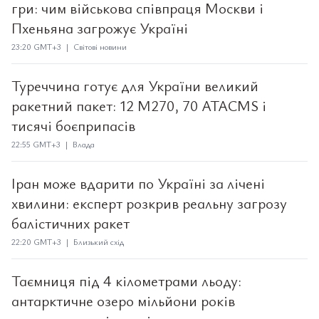
гри: чим військова співпраця Москви і
Пхеньяна загрожує Україні
23:20 GMT+3 | Світові новини
Туреччина готує для України великий
ракетний пакет: 12 M270, 70 ATACMS і
тисячі боєприпасів
22:55 GMT+3 | Влада
Іран може вдарити по Україні за лічені
хвилини: експерт розкрив реальну загрозу
балістичних ракет
22:20 GMT+3 | Близький схід
Таємниця під 4 кілометрами льоду:
антарктичне озеро мільйони років