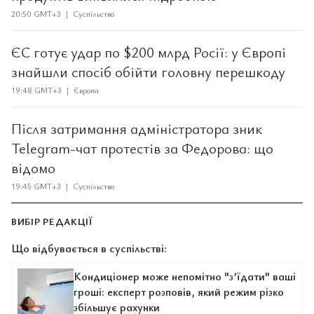
20:50 GMT+3 | Суспільство
ЄС готує удар по $200 млрд Росії: у Європі
знайшли спосіб обійти головну перешкоду
19:48 GMT+3 | Європа
Після затримання адміністратора зник
Telegram-чат протестів за Федорова: що
відомо
19:45 GMT+3 | Суспільство
ВИБІР РЕДАКЦІЇ
Що відбувається в суспільстві:
Кондиціонер може непомітно "з’їдати" ваші
гроші: експерт розповів, який режим різко
збільшує рахунки