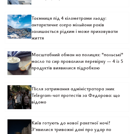
Таємниця під 4 кілометрами льоду:
антарктичне озеро мільйони років
залишається рідким і може приховувати
життя
Масштабний обман на полицях: "польські"
масло та сир провалили перевірку — 4 із 5
продуктів виявилися підробкою
Після затримання адміністратора зник
Telegram-чат протестів за Федорова: що
відомо
Київ готують до нової ракетної ночі?
З’явилися тривожні дані про удар по