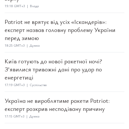
19:18 GMT+3 | Влада
Patriot не врятує від усіх «Іскандерів»:
експерт назвав головну проблему України
перед зимою
18:25 GMT+3 | Думка
Київ готують до нової ракетної ночі?
З’явилися тривожні дані про удар по
енергетиці
17:19 GMT+3 | Суспільство
Україна не вироблятиме ракети Patriot:
експерт розкрив несподівану причину
17:15 GMT+3 | Думка