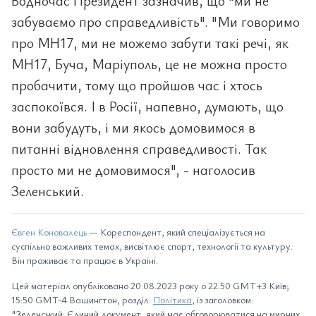
Водночас Президент зазначив, що "ми не
забуваємо про справедливість". "Ми говоримо
про МН17, ми не можемо забути такі речі, як
МН17, Буча, Маріуполь, це не можна просто
пробачити, тому що пройшов час і хтось
заспокоївся. І в Росії, напевно, думають, що
вони забудуть, і ми якось домовимося в
питанні відновлення справедливості. Так
просто ми не домовимося", - наголосив
Зеленський.
Євген Коновалець
— Кореспондент, який спеціалізується на
суспільно важливих темах, висвітлює спорт, технології та культуру.
Він проживає та працює в Україні.
Цей матеріал опубліковано 20.08.2023 року о 22:50 GMT+3 Київ;
15:50 GMT-4 Вашингтон, розділ:
Політика
, із заголовком:
"Зеленський: Єдиний документ, який має обговорюватися на мирних