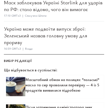
Маск заблокував Україні Starlink для ударів
по РФ: стало відомо, чого він вимагає
17:10 GMT+3 | Сполучені Штати
Україна може подвоїти випуск зброї:
Зеленський назвав головну умову для
прориву
16:59 GMT+3 | Влада
ВИБІР РЕДАКЦІЇ
Що відбувається в суспільстві:
Масштабний обман на полицях: "польські"
масло та сир провалили перевірку — 4 із 5
продуктів виявилися підробкою
Після затримання адміністратора зник