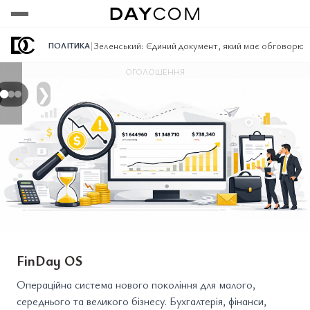
Переглянути
Переглянути
Переглянути
|
Зеленський: Єдиний документ, який має обговорю
ПОЛІТИКА
ОГОЛОШЕННЯ
❯
FinDay OS
Операційна система нового покоління для малого,
середнього та великого бізнесу. Бухгалтерія, фінанси,