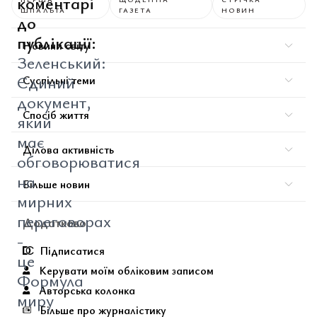
коментарі
ШПАЛЬТА
ГАЗЕТА
НОВИН
до
публікації:
Новини світу
Зеленський:
Єдиний
Суспільні теми
документ,
Спосіб життя
який
має
Ділова активність
обговорюватися
на
Більше новин
мирних
переговорах
Додатково
-
Підписатися
це
Керувати моїм обліковим записом
Формула
Авторська колонка
миру
Більше про журналістику