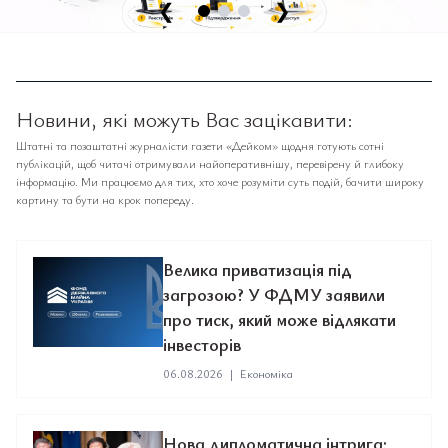
❮
❯
Новини, які можуть Вас зацікавити:
Штатні та позаштатні журналісти газети «Дейком» щодня готують сотні
публікацій, щоб читачі отримували найоперативнішу, перевірену й глибоку
інформацію. Ми працюємо для тих, хто хоче розуміти суть подій, бачити широку
картину та бути на крок попереду.
Велика приватизація під
загрозою? У ФДМУ заявили
про тиск, який може відлякати
інвесторів
06.08.2026
|
Економіка
Нова дипломатична інтрига: