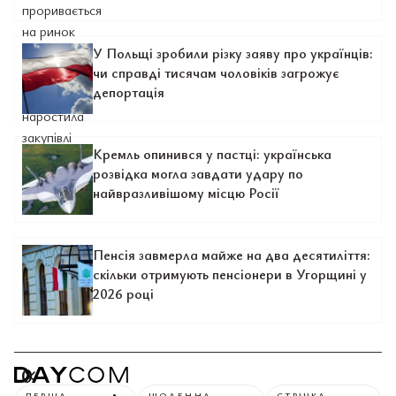
У Польщі зробили різку заяву про українців:
чи справді тисячам чоловіків загрожує
депортація
Кремль опинився у пастці: українська
розвідка могла завдати удару по
найвразливішому місцю Росії
Пенсія завмерла майже на два десятиліття:
скільки отримують пенсіонери в Угорщині у
2026 році
0
ПЕРША
ЩОДЕННА
СТРІЧКА