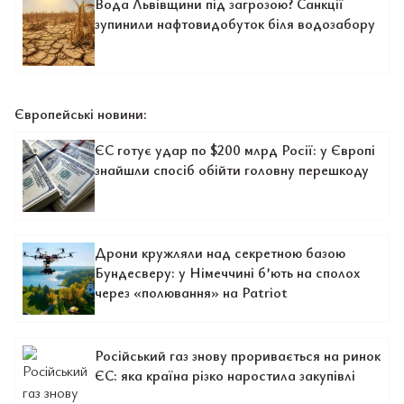
Вода Львівщини під загрозою? Санкції
зупинили нафтовидобуток біля водозабору
Європейські новини:
ЄС готує удар по $200 млрд Росії: у Європі
знайшли спосіб обійти головну перешкоду
Дрони кружляли над секретною базою
Бундесверу: у Німеччині б’ють на сполох
через «полювання» на Patriot
Російський газ знову проривається на ринок
ЄС: яка країна різко наростила закупівлі