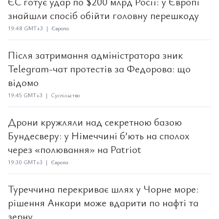
ЄС готує удар по $200 млрд Росії: у Європі
знайшли спосіб обійти головну перешкоду
19:48 GMT+3 | Європа
Після затримання адміністратора зник
Telegram-чат протестів за Федорова: що
відомо
19:45 GMT+3 | Суспільство
Дрони кружляли над секретною базою
Бундесверу: у Німеччині б’ють на сполох
через «полювання» на Patriot
19:30 GMT+3 | Європа
Туреччина перекриває шлях у Чорне море:
рішення Анкари може вдарити по нафті та
зерну