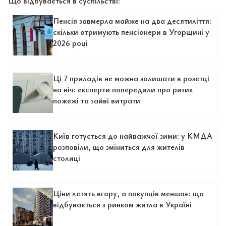
Що відбувається в суспільстві:
Пенсія завмерла майже на два десятиліття:
скільки отримують пенсіонери в Угорщині у
2026 році
Ці 7 приладів не можна залишати в розетці
на ніч: експерти попередили про ризик
пожежі та зайві витрати
Київ готується до найважчої зими: у КМДА
розповіли, що зміниться для жителів
столиці
Ціни летять вгору, а покупців меншає: що
відбувається з ринком житла в Україні