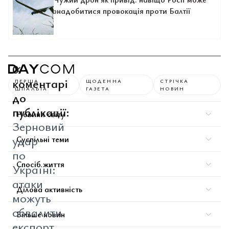
знадобитися провокація проти Балтії
0
коментарі
ПЕРША
ЩОДЕННА
СТРІЧКА
ШПАЛЬТА
ГАЗЕТА
НОВИН
до
публікації:
Новини світу
Зерновий
удар
Суспільні теми
по
Спосіб життя
Україні:
атаки
Ділова активність
можуть
обвалити
Більше новин
експорт