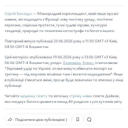
Сергій Балацун
— Міжнародний кореспондент, який пише про всі
новини, які надходять з Франції: нову політику уряду, політичні
перегони, соціальні протести, гучні судові справи, культурні
тенденції, природні та техногенні катастрофи та багато іншого.
Повторний випуск публікації 23.06.2026 року о 11:50 GMT+3 Київ;
04:50 GMT-4 Вашингтон.
Цей матеріал опубліковано 19.06.2026 року о 13:06 GMT+3 Київ;
06:06 GMT-4 Вашингтон, розділ:
Економіка
,
Бізнес
, із заголовком:
"Зерновий удар по Україні: атаки можуть обвалити експорт на
третину — під загрозою мільйони тонн і валютні надходження". Якщо
в публікації з'являться зміни, про це буде зазначено та описано у кінці
публікації.
Читайте
щоденну газету
та загальну
стрічку новин
газети Дейком,
яка поєднує багато цікавого в понад 40 розділах з усіх куточків світу.
Поділитися цією публікацією ⟩