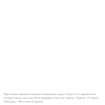
Вид показує зерновий термінал в морському порту в Одесі після відновлення
експорту зерна, оскільки Росія продовжує атаку на Україну, Україна, 19 серпня
2022 року
–
Валентин Огіренко