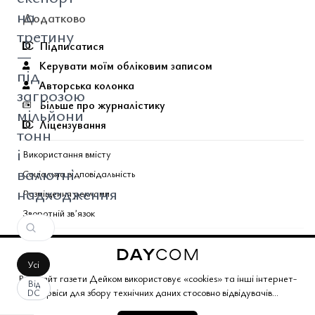
на
Додатково
третину
Підписатися
—
Керувати моїм обліковим записом
під
Авторська колонка
загрозою
Більше про журналістику
мільйони
Ліцензування
тонн
і
Використання вмісту
валютні
Соціальна відповідальність
надходження
Розміщення реклами
Зворотній звʼязок
Поєднані теми газети
Усі
Copyright © 2026 Газета Дейком
. Всі права захищено.
Веб-сайт газети Дейком використовує «cookies» та інші інтернет-
Від
сервіси для збору технічних даних стосовно відвідувачів...
DC
Корпоративний розділ
Газета Дейком
Угоди та партнерство
Працюйте з нами
Політика конфіденційності
Редакційна політика