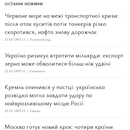
ОСТАННІ НОВИНИ
Червоне море на межі транспортної кризи:
після атак хуситів потік танкерів різко
скоротився, нафта знову дорожчає
23:50 GMT+3 | Близький схід
Україна ризикує втратити мільярди: експорт
зерна може обвалитися більш ніж удвічі
23:30 GMT+3 | Економіка
Кремль опинився у пастці: українська
розвідка могла завдати удару по
найвразливішому місцю Росії
23:20 GMT+3 | Європа
Москва готує новий крок: чотири країни