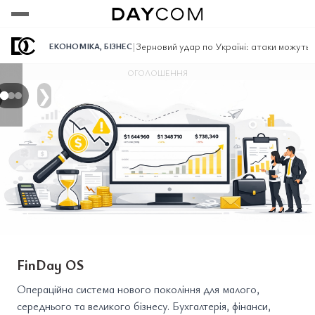
Переглянути
Переглянути
Переглянути
|
Зерновий удар по Україні: атаки можуть 
ЕКОНОМІКА
,
БІЗНЕС
ОГОЛОШЕННЯ
❯
FinDay OS
Операційна система нового покоління для малого,
середнього та великого бізнесу. Бухгалтерія, фінанси,