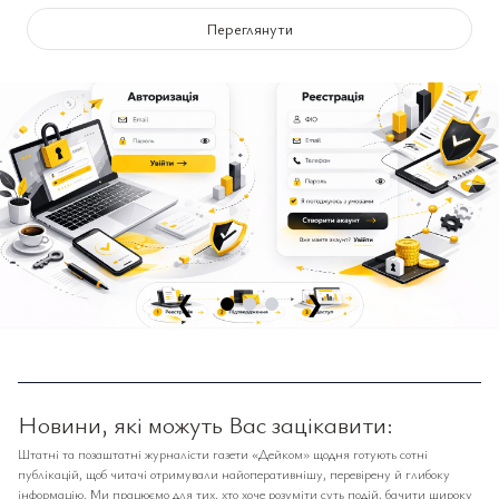
Переглянути
❮
❯
Новини, які можуть Вас зацікавити:
Штатні та позаштатні журналісти газети «Дейком» щодня готують сотні
публікацій, щоб читачі отримували найоперативнішу, перевірену й глибоку
інформацію. Ми працюємо для тих, хто хоче розуміти суть подій, бачити широку