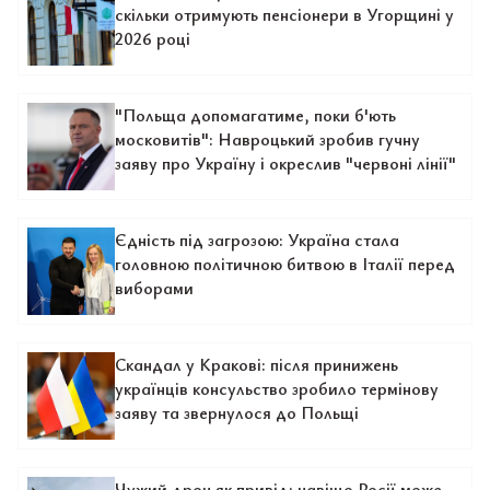
скільки отримують пенсіонери в Угорщині у
2026 році
"Польща допомагатиме, поки б'ють
московитів": Навроцький зробив гучну
заяву про Україну і окреслив "червоні лінії"
Єдність під загрозою: Україна стала
головною політичною битвою в Італії перед
виборами
Скандал у Кракові: після принижень
українців консульство зробило термінову
заяву та звернулося до Польщі
Чужий дрон як привід: навіщо Росії може