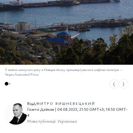
У жовтні минулого року в Новоросійську пришвартувалися нафтові танкери
–
Через Associated Press
⟨
⟩
Від
ДМИТРО ВИШНЕВЕЦЬКИЙ
Газета Дейком | 04.08.2023, 21:50 GMT+3; 14:50 GMT-
4
Мова публікації: Українська