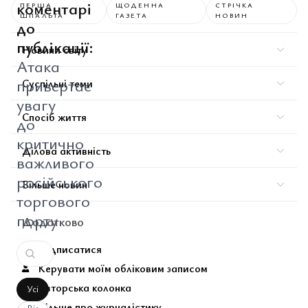
коментарі
ПЕРША
ЩОДЕННА
СТРІЧКА
ШПАЛЬТА
ГАЗЕТА
НОВИН
до
публікації:
Новини світу
Атака
привертає
Суспільні теми
увагу
Спосіб життя
до
критично
Ділова активність
важливого
російського
Більше новин
торгового
порту
Додатково
Підписатися
Керувати моїм обліковим записом
Авторська колонка
Усі
Більше про журналістику
Від