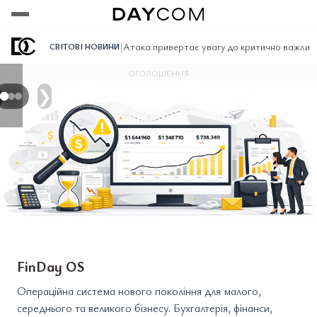
Переглянути
Переглянути
Переглянути
|
Атака привертає увагу до критично важлив
СВІТОВІ НОВИНИ
ОГОЛОШЕННЯ
❯
FinDay OS
Операційна система нового покоління для малого,
середнього та великого бізнесу. Бухгалтерія, фінанси,