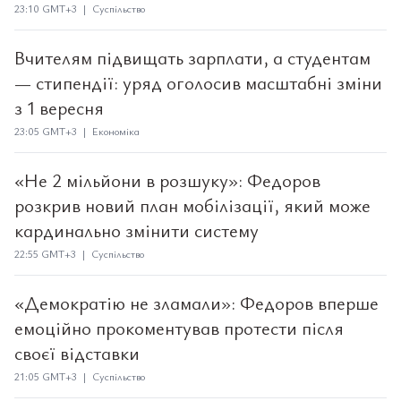
23:10 GMT+3 | Суспільство
Вчителям підвищать зарплати, а студентам
— стипендії: уряд оголосив масштабні зміни
з 1 вересня
23:05 GMT+3 | Економіка
«Не 2 мільйони в розшуку»: Федоров
розкрив новий план мобілізації, який може
кардинально змінити систему
22:55 GMT+3 | Суспільство
«Демократію не зламали»: Федоров вперше
емоційно прокоментував протести після
своєї відставки
21:05 GMT+3 | Суспільство