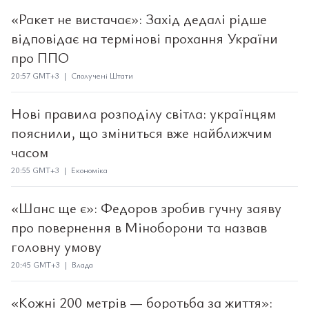
«Ракет не вистачає»: Захід дедалі рідше
відповідає на термінові прохання України
про ППО
20:57 GMT+3 | Сполучені Штати
Нові правила розподілу світла: українцям
пояснили, що зміниться вже найближчим
часом
20:55 GMT+3 | Економіка
«Шанс ще є»: Федоров зробив гучну заяву
про повернення в Міноборони та назвав
головну умову
20:45 GMT+3 | Влада
«Кожні 200 метрів — боротьба за життя»: