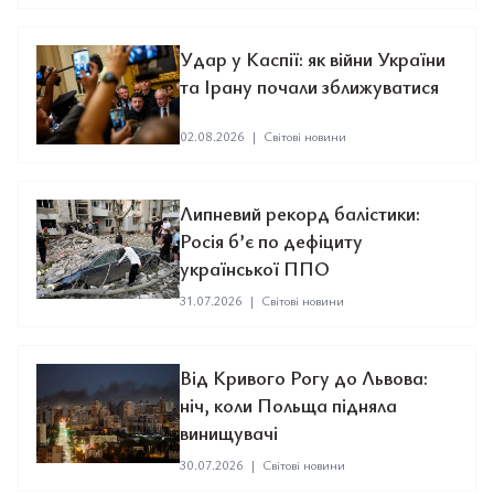
Удар у Каспії: як війни України
та Ірану почали зближуватися
02.08.2026
|
Світові новини
Липневий рекорд балістики:
Росія б’є по дефіциту
української ППО
31.07.2026
|
Світові новини
Від Кривого Рогу до Львова:
ніч, коли Польща підняла
винищувачі
30.07.2026
|
Світові новини