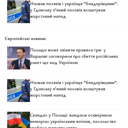
Назвав поляків і українця "бандерівцями":
у Гданську п'яний чоловік влаштував
жорстокий напад
Європейські новини:
Польща може змінити правила гри: у
Варшаві заговорили про збиття російських
ракет ще над Україною
Назвав поляків і українця "бандерівцями":
у Гданську п'яний чоловік влаштував
жорстокий напад
Скандал у Польщі: вандали осквернили
меморіал українським воїнам, посольство
зробило жорстку заяву