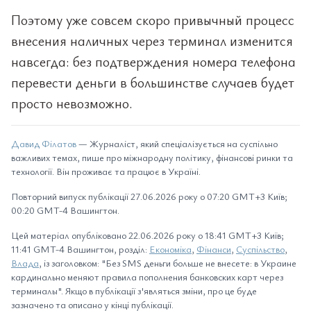
Поэтому уже совсем скоро привычный процесс
внесения наличных через терминал изменится
навсегда: без подтверждения номера телефона
перевести деньги в большинстве случаев будет
просто невозможно.
Давид Філатов
— Журналіст, який спеціалізується на суспільно
важливих темах, пише про міжнародну політику, фінансові ринки та
технології. Він проживає та працює в Україні.
Повторний випуск публікації 27.06.2026 року о 07:20 GMT+3 Київ;
00:20 GMT-4 Вашингтон.
Цей матеріал опубліковано 22.06.2026 року о 18:41 GMT+3 Київ;
11:41 GMT-4 Вашингтон, розділ:
Економіка
,
Фінанси
,
Суспільство
,
Влада
, із заголовком: "Без SMS деньги больше не внесете: в Украине
кардинально меняют правила пополнения банковских карт через
терминалы". Якщо в публікації з'являться зміни, про це буде
зазначено та описано у кінці публікації.