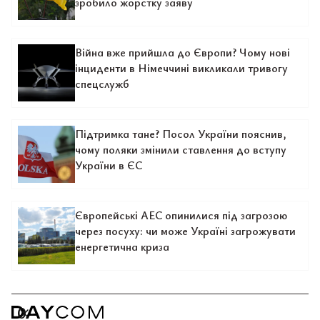
зробило жорстку заяву
Війна вже прийшла до Європи? Чому нові
інциденти в Німеччині викликали тривогу
спецслужб
Підтримка тане? Посол України пояснив,
чому поляки змінили ставлення до вступу
України в ЄС
Європейські АЕС опинилися під загрозою
через посуху: чи може Україні загрожувати
енергетична криза
0