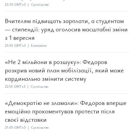
23:10 GMT+3 | Суспільство
Вчителям підвищать зарплати, а студентам
— стипендії: уряд оголосив масштабні зміни
з 1 вересня
23:05 GMT+3 | Економіка
«Не 2 мільйони в розшуку»: Федоров
розкрив новий план мобілізації, який може
кардинально змінити систему
22:55 GMT+3 | Суспільство
«Демократію не зламали»: Федоров вперше
емоційно прокоментував протести після
своєї відставки
21:05 GMT+3 | Суспільство