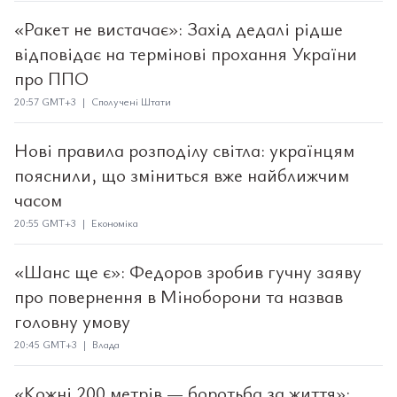
«Ракет не вистачає»: Захід дедалі рідше
відповідає на термінові прохання України
про ППО
20:57 GMT+3 | Сполучені Штати
Нові правила розподілу світла: українцям
пояснили, що зміниться вже найближчим
часом
20:55 GMT+3 | Економіка
«Шанс ще є»: Федоров зробив гучну заяву
про повернення в Міноборони та назвав
головну умову
20:45 GMT+3 | Влада
«Кожні 200 метрів — боротьба за життя»: