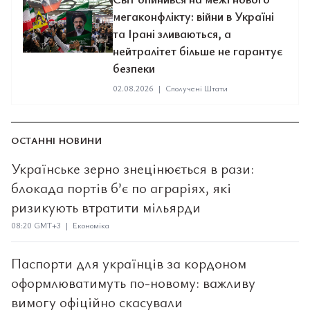
мегаконфлікту: війни в Україні
та Ірані зливаються, а
нейтралітет більше не гарантує
безпеки
02.08.2026
|
Сполучені Штати
ОСТАННІ НОВИНИ
Українське зерно знецінюється в рази:
блокада портів б’є по аграріях, які
ризикують втратити мільярди
08:20 GMT+3 | Економіка
Паспорти для українців за кордоном
оформлюватимуть по-новому: важливу
вимогу офіційно скасували