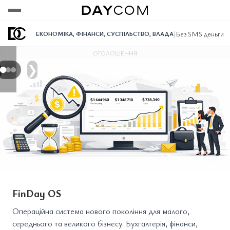
Переглянути
Переглянути
Переглянути
|
Без SMS деньги 
ЕКОНОМІКА
,
ФІНАНСИ
,
СУСПІЛЬСТВО
,
ВЛАДА
ОГОЛОШЕННЯ
❯
FinDay OS
Операційна система нового покоління для малого,
середнього та великого бізнесу. Бухгалтерія, фінанси,