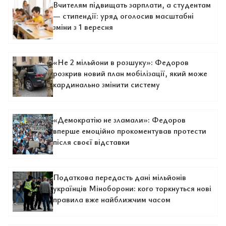
Вчителям підвищать зарплати, а студентам
— стипендії: уряд оголосив масштабні
зміни з 1 вересня
«Не 2 мільйони в розшуку»: Федоров
розкрив новий план мобілізації, який може
кардинально змінити систему
«Демократію не зламали»: Федоров
вперше емоційно прокоментував протести
після своєї відставки
Податкова передасть дані мільйонів
українців Міноборони: кого торкнуться нові
правила вже найближчим часом