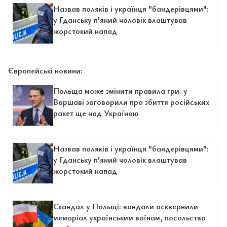
Назвав поляків і українця "бандерівцями":
у Гданську п'яний чоловік влаштував
жорстокий напад
Європейські новини:
Польща може змінити правила гри: у
Варшаві заговорили про збиття російських
ракет ще над Україною
Назвав поляків і українця "бандерівцями":
у Гданську п'яний чоловік влаштував
жорстокий напад
Скандал у Польщі: вандали осквернили
меморіал українським воїнам, посольство