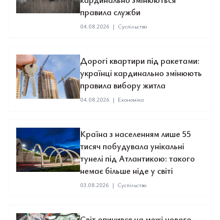
правила служби
04.08.2026
|
Суспільство
Дорогі квартири під ракетами:
українці кардинально змінюють
правила вибору житла
04.08.2026
|
Економіка
Країна з населенням лише 55
тисяч побудувала унікальні
тунелі під Атлантикою: такого
немає більше ніде у світі
03.08.2026
|
Суспільство
Світ опинився на межі нового