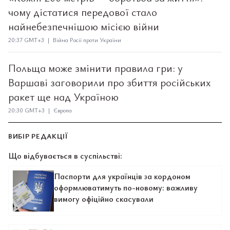
чому дістатися передової стало
найнебезпечнішою місією війни
20:37 GMT+3 | Війна Росії проти України
Польща може змінити правила гри: у
Варшаві заговорили про збиття російських
ракет ще над Україною
20:30 GMT+3 | Європа
ВИБІР РЕДАКЦІЇ
Що відбувається в суспільстві:
Паспорти для українців за кордоном
оформлюватимуть по-новому: важливу
вимогу офіційно скасували