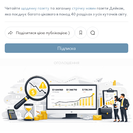
Читайте
щоденну газету
та загальну
стрічку новин
газети Дейком,
яка поєднує багато цікавого в понад 40 розділах з усіх куточків світу.
Поділитися цією публікацією ⟩
Підписка
ОГОЛОШЕННЯ