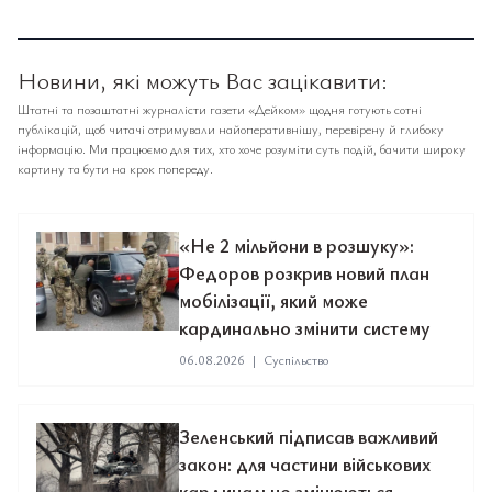
Новини, які можуть Вас зацікавити:
Штатні та позаштатні журналісти газети «Дейком» щодня готують сотні
публікацій, щоб читачі отримували найоперативнішу, перевірену й глибоку
інформацію. Ми працюємо для тих, хто хоче розуміти суть подій, бачити широку
картину та бути на крок попереду.
«Не 2 мільйони в розшуку»:
Федоров розкрив новий план
мобілізації, який може
кардинально змінити систему
06.08.2026
|
Суспільство
Зеленський підписав важливий
закон: для частини військових
кардинально змінюються