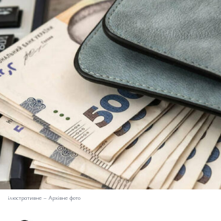
ілюстративне
–
Архівне фото