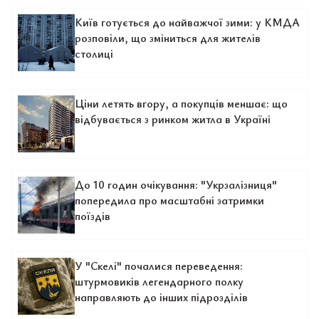
Київ готується до найважчої зими: у КМДА
розповіли, що зміниться для жителів
столиці
Ціни летять вгору, а покупців меншає: що
відбувається з ринком житла в Україні
До 10 годин очікування: "Укрзалізниця"
попередила про масштабні затримки
поїздів
У "Скелі" почалися переведення:
штурмовиків легендарного полку
направляють до інших підрозділів