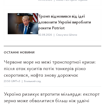
Трамп відмовився від ідеї
дозволити Україні виробляти
ракети Patriot
02.08.2026
|
Сполучені Штати
ОСТАННІ НОВИНИ
Червоне море на межі транспортної кризи:
після атак хуситів потік танкерів різко
скоротився, нафта знову дорожчає
23:50 GMT+3 | Близький схід
Україна ризикує втратити мільярди: експорт
зерна може обвалитися більш ніж удвічі