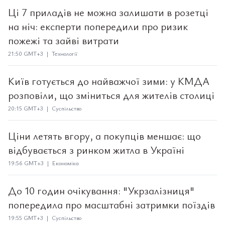
Ці 7 приладів не можна залишати в розетці
на ніч: експерти попередили про ризик
пожежі та зайві витрати
21:50 GMT+3 | Технології
Київ готується до найважчої зими: у КМДА
розповіли, що зміниться для жителів столиці
20:15 GMT+3 | Суспільство
Ціни летять вгору, а покупців меншає: що
відбувається з ринком житла в Україні
19:56 GMT+3 | Економіка
До 10 годин очікування: "Укрзалізниця"
попередила про масштабні затримки поїздів
19:55 GMT+3 | Суспільство