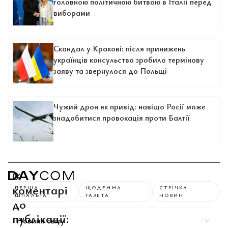
головною політичною битвою в Італії перед
виборами
Скандал у Кракові: після принижень
українців консульство зробило термінову
заяву та звернулося до Польщі
Чужий дрон як привід: навіщо Росії може
знадобитися провокація проти Балтії
0
коментарі
ПЕРША
ЩОДЕННА
СТРІЧКА
ШПАЛЬТА
ГАЗЕТА
НОВИН
до
публікації:
Новини світу