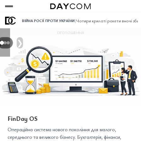
Переглянути
Переглянути
Переглянути
|
Чотири крилаті ракети вночі зби
ВІЙНА РОСІЇ ПРОТИ УКРАЇНИ
ОГОЛОШЕННЯ
❯
FinDay OS
Операційна система нового покоління для малого,
середнього та великого бізнесу. Бухгалтерія, фінанси,