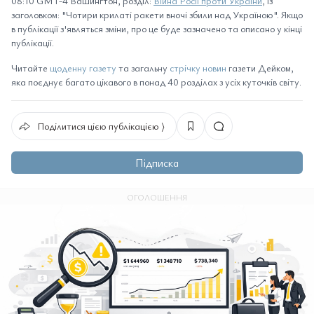
08:10 GMT-4 Вашингтон, розділ:
Війна Росії проти України
, із
заголовком: "Чотири крилаті ракети вночі збили над Україною". Якщо
в публікації з'являться зміни, про це буде зазначено та описано у кінці
публікації.
Читайте
щоденну газету
та загальну
стрічку новин
газети Дейком,
яка поєднує багато цікавого в понад 40 розділах з усіх куточків світу.
Поділитися цією публікацією ⟩
Підписка
ОГОЛОШЕННЯ