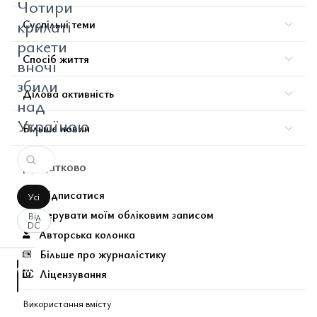
Чотири
крилаті
Суспільні теми
ракети
Спосіб життя
вночі
збили
Ділова активність
над
Україною
Більше новин
Додатково
Підписатися
Усі
Керувати моїм обліковим записом
Від
DC
Авторська колонка
Більше про журналістику
аписати
Ліцензування
оментар
За
вашим
Використання вмісту