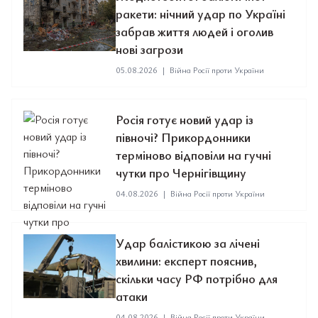
ракети: нічний удар по Україні
забрав життя людей і оголив
нові загрози
05.08.2026
|
Війна Росії проти України
Росія готує новий удар із
півночі? Прикордонники
терміново відповіли на гучні
чутки про Чернігівщину
04.08.2026
|
Війна Росії проти України
Удар балістикою за лічені
хвилини: експерт пояснив,
скільки часу РФ потрібно для
атаки
04.08.2026
|
Війна Росії проти України