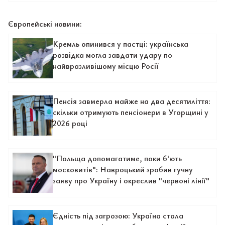
Європейські новини:
Кремль опинився у пастці: українська
розвідка могла завдати удару по
найвразливішому місцю Росії
Пенсія завмерла майже на два десятиліття:
скільки отримують пенсіонери в Угорщині у
2026 році
"Польща допомагатиме, поки б'ють
московитів": Навроцький зробив гучну
заяву про Україну і окреслив "червоні лінії"
Єдність під загрозою: Україна стала