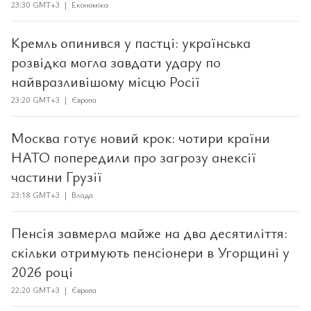
23:30 GMT+3 | Економіка
Кремль опинився у пастці: українська
розвідка могла завдати удару по
найвразливішому місцю Росії
23:20 GMT+3 | Європа
Москва готує новий крок: чотири країни
НАТО попередили про загрозу анексії
частини Грузії
23:18 GMT+3 | Влада
Пенсія завмерла майже на два десятиліття:
скільки отримують пенсіонери в Угорщині у
2026 році
22:20 GMT+3 | Європа