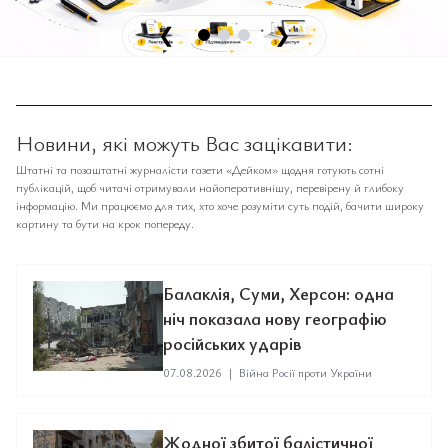
❮
❯
Новини, які можуть Вас зацікавити:
Штатні та позаштатні журналісти газети «Дейком» щодня готують сотні
публікацій, щоб читачі отримували найоперативнішу, перевірену й глибоку
інформацію. Ми працюємо для тих, хто хоче розуміти суть подій, бачити широку
картину та бути на крок попереду.
Балаклія, Суми, Херсон: одна
ніч показала нову географію
російських ударів
07.08.2026
|
Війна Росії проти України
Жодної збитої балістичної