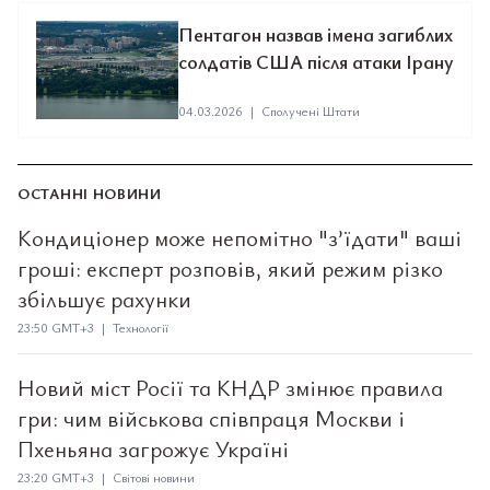
Пентагон назвав імена загиблих
солдатів США після атаки Ірану
04.03.2026
|
Сполучені Штати
ОСТАННІ НОВИНИ
Кондиціонер може непомітно "з’їдати" ваші
гроші: експерт розповів, який режим різко
збільшує рахунки
23:50 GMT+3 | Технології
Новий міст Росії та КНДР змінює правила
гри: чим військова співпраця Москви і
Пхеньяна загрожує Україні
23:20 GMT+3 | Світові новини