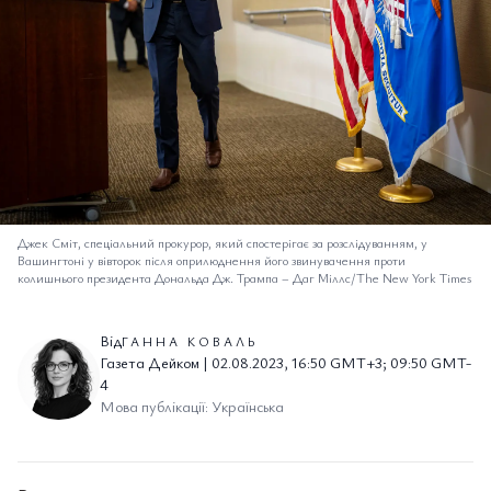
Джек Сміт, спеціальний прокурор, який спостерігає за розслідуванням, у
Вашингтоні у вівторок після оприлюднення його звинувачення проти
колишнього президента Дональда Дж. Трампа
–
Даг Міллс/The New York Times
Від
ГАННА КОВАЛЬ
Газета Дейком | 02.08.2023, 16:50 GMT+3; 09:50 GMT-
4
Мова публікації: Українська