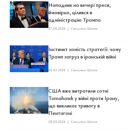
Нападник на вечері преси,
ймовірно, цілився в
адміністрацію Трампа
27.04.2026
|
Сполучені Штати
Інстинкт замість стратегії: чому
Трамп загруз в іранській війні
30.03.2026
|
Сполучені Штати
США вже витратили сотні
Tomahawk у війні проти Ірану,
що викликає тривогу в
Пентагоні
28.03.2026
|
Сполучені Штати