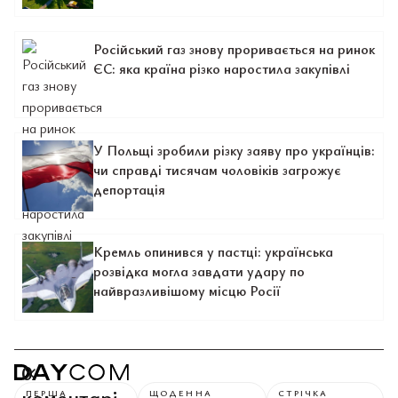
Російський газ знову проривається на ринок
ЄС: яка країна різко наростила закупівлі
У Польщі зробили різку заяву про українців:
чи справді тисячам чоловіків загрожує
депортація
Кремль опинився у пастці: українська
розвідка могла завдати удару по
найвразливішому місцю Росії
0
коментарі
ПЕРША
ЩОДЕННА
СТРІЧКА