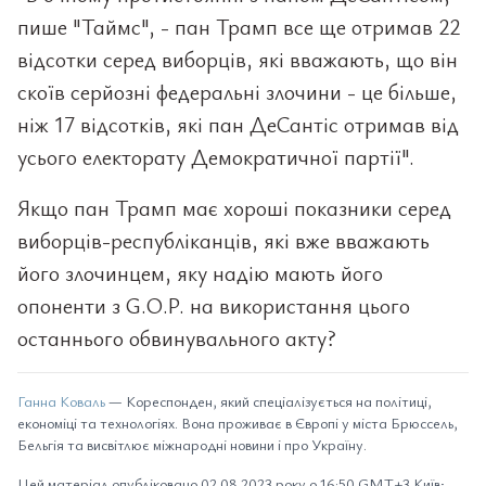
пише "Таймс", - пан Трамп все ще отримав 22
відсотки серед виборців, які вважають, що він
скоїв серйозні федеральні злочини - це більше,
ніж 17 відсотків, які пан ДеСантіс отримав від
усього електорату Демократичної партії".
Якщо пан Трамп має хороші показники серед
виборців-республіканців, які вже вважають
його злочинцем, яку надію мають його
опоненти з G.O.P. на використання цього
останнього обвинувального акту?
Ганна Коваль
— Кореспонден, який спеціалізується на політиці,
економіці та технологіях. Вона проживає в Європі у міста Брюссель,
Бельгія та висвітлює міжнародні новини і про Україну.
Цей матеріал опубліковано 02.08.2023 року о 16:50 GMT+3 Київ;