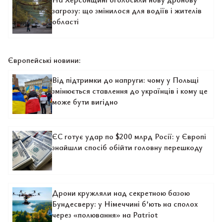
загрозу: що змінилося для водіїв і жителів
області
Європейські новини:
Від підтримки до напруги: чому у Польщі
змінюється ставлення до українців і кому це
може бути вигідно
ЄС готує удар по $200 млрд Росії: у Європі
знайшли спосіб обійти головну перешкоду
Дрони кружляли над секретною базою
Бундесверу: у Німеччині б’ють на сполох
через «полювання» на Patriot