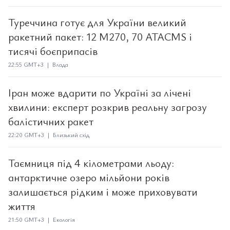
Туреччина готує для України великий
ракетний пакет: 12 M270, 70 ATACMS і
тисячі боєприпасів
22:55 GMT+3 | Влада
Іран може вдарити по Україні за лічені
хвилини: експерт розкрив реальну загрозу
балістичних ракет
22:20 GMT+3 | Близький схід
Таємниця під 4 кілометрами льоду:
антарктичне озеро мільйони років
залишається рідким і може приховувати
життя
21:50 GMT+3 | Екологія