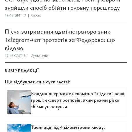
знайшли спосіб обійти головну перешкоду
19:48 GMT+3 | Європа
Після затримання адміністратора зник
Telegram-чат протестів за Федорова: що
відомо
19:45 GMT+3 | Суспільство
ВИБІР РЕДАКЦІЇ
Що відбувається в суспільстві:
Кондиціонер може непомітно "з’їдати" ваші
гроші: експерт розповів, який режим різко
збільшує рахунки
Таємниця під 4 кілометрами льоду: