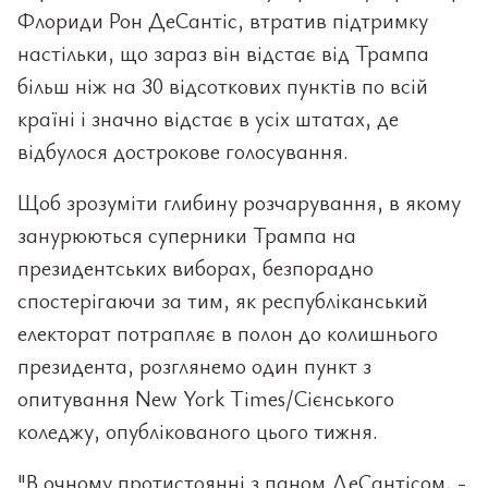
Флориди Рон ДеСантіс, втратив підтримку
настільки, що зараз він відстає від Трампа
більш ніж на 30 відсоткових пунктів по всій
країні і значно відстає в усіх штатах, де
відбулося дострокове голосування.
Щоб зрозуміти глибину розчарування, в якому
занурюються суперники Трампа на
президентських виборах, безпорадно
спостерігаючи за тим, як республіканський
електорат потрапляє в полон до колишнього
президента, розглянемо один пункт з
опитування New York Times/Сієнського
коледжу, опублікованого цього тижня.
"В очному протистоянні з паном ДеСантісом, -