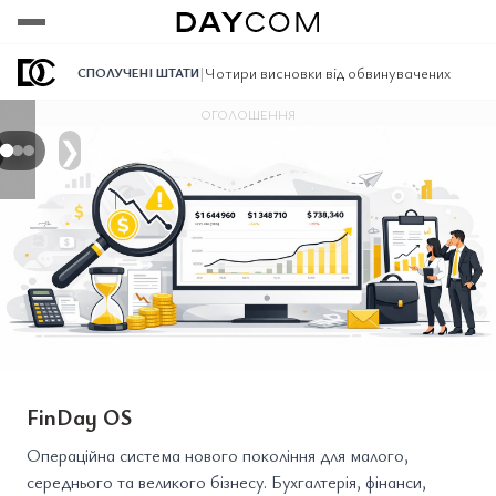
Переглянути
Переглянути
Переглянути
|
Чотири висновки від обвинувачених
СПОЛУЧЕНІ ШТАТИ
ОГОЛОШЕННЯ
❯
FinDay OS
Операційна система нового покоління для малого,
середнього та великого бізнесу. Бухгалтерія, фінанси,