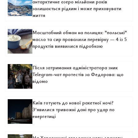
антарктичне озеро мільйони років
залишається рідким і може приховувати
життя
Масштабний обман на полицях: "польські"
масло та сир провалили перевірку — 4 із 5
продуктів виявилися підробкою
Після затримання адміністратора зник
Telegram-чат протестів за Федорова: що
відомо
Київ готують до нової ракетної ночі?
З’явилися тривожні дані про удар по
енергетиці
На Херсонщині оголосили нову дронову