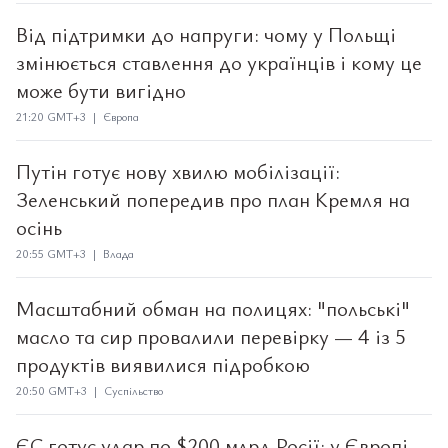
Від підтримки до напруги: чому у Польщі
змінюється ставлення до українців і кому це
може бути вигідно
21:20 GMT+3 | Європа
Путін готує нову хвилю мобілізації:
Зеленський попередив про план Кремля на
осінь
20:55 GMT+3 | Влада
Масштабний обман на полицях: "польські"
масло та сир провалили перевірку — 4 із 5
продуктів виявилися підробкою
20:50 GMT+3 | Суспільство
ЄС готує удар по $200 млрд Росії: у Європі