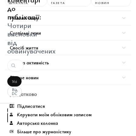
ШПАЛЬТА
ГАЗЕТА
НОВИН
до
публікації:
Новини світу
Чотири
висновки
Суспільні теми
від
Спосіб життя
обвинувачених
Ділова активність
Більше новин
Усі
Від
Додатково
DC
Підписатися
аписати
Керувати моїм обліковим записом
оментар
За
Авторська колонка
вашим
Більше про журналістику
запитом