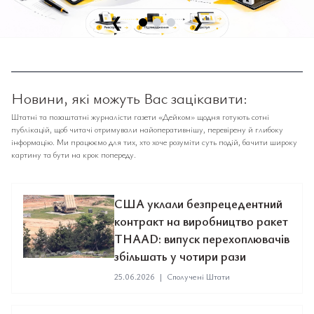
❮
❯
Новини, які можуть Вас зацікавити:
Штатні та позаштатні журналісти газети «Дейком» щодня готують сотні
публікацій, щоб читачі отримували найоперативнішу, перевірену й глибоку
інформацію. Ми працюємо для тих, хто хоче розуміти суть подій, бачити широку
картину та бути на крок попереду.
США уклали безпрецедентний
контракт на виробництво ракет
THAAD: випуск перехоплювачів
збільшать у чотири рази
25.06.2026
|
Сполучені Штати