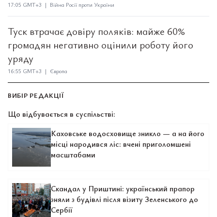
17:05 GMT+3 | Війна Росії проти України
Туск втрачає довіру поляків: майже 60%
громадян негативно оцінили роботу його
уряду
16:55 GMT+3 | Європа
ВИБІР РЕДАКЦІЇ
Що відбувається в суспільстві:
Каховське водосховище зникло — а на його
місці народився ліс: вчені приголомшені
масштабами
Скандал у Приштині: український прапор
зняли з будівлі після візиту Зеленського до
Сербії