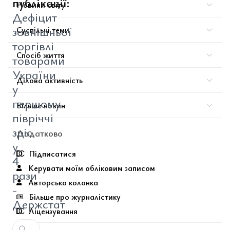
публікації:
Новини світу
Дефіцит
зовнішньої
Суспільні теми
торгівлі
Спосіб життя
товарами
України
Ділова активність
у
першому
Більше новин
півріччі
зріс
Додатково
у
Підписатися
4
Керувати моїм обліковим записом
рази
Авторська колонка
-
Більше про журналістику
Держстат
Ліцензування