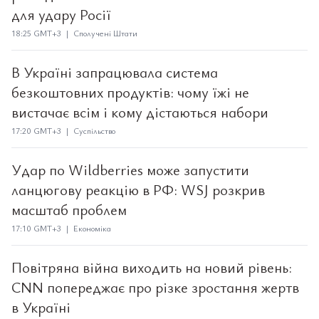
для удару Росії
18:25 GMT+3 | Сполучені Штати
В Україні запрацювала система
безкоштовних продуктів: чому їжі не
вистачає всім і кому дістаються набори
17:20 GMT+3 | Суспільство
Удар по Wildberries може запустити
ланцюгову реакцію в РФ: WSJ розкрив
масштаб проблем
17:10 GMT+3 | Економіка
Повітряна війна виходить на новий рівень:
CNN попереджає про різке зростання жертв
в Україні