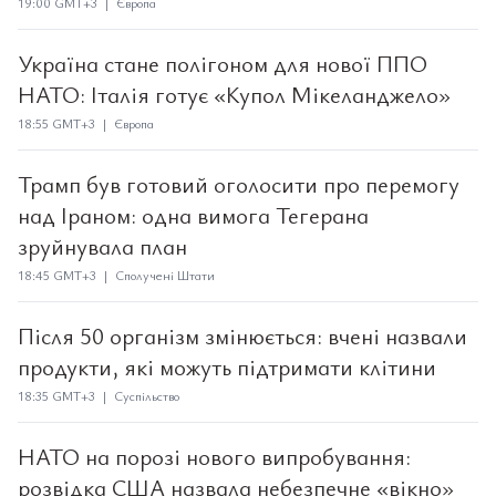
19:00 GMT+3 | Європа
Україна стане полігоном для нової ППО
НАТО: Італія готує «Купол Мікеланджело»
18:55 GMT+3 | Європа
Трамп був готовий оголосити про перемогу
над Іраном: одна вимога Тегерана
зруйнувала план
18:45 GMT+3 | Сполучені Штати
Після 50 організм змінюється: вчені назвали
продукти, які можуть підтримати клітини
18:35 GMT+3 | Суспільство
НАТО на порозі нового випробування:
розвідка США назвала небезпечне «вікно»