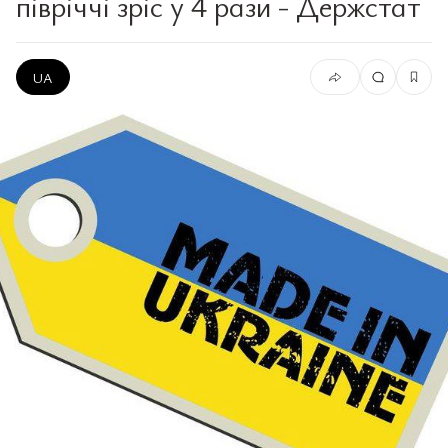
півріччі зріс у 4 рази - Держстат
UA