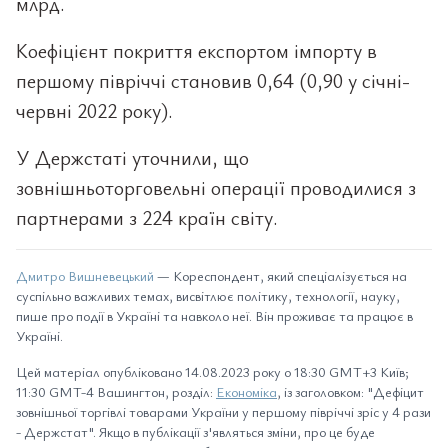
млрд.
Коефіцієнт покриття експортом імпорту в
першому півріччі становив 0,64 (0,90 у січні-
червні 2022 року).
У Держстаті уточнили, що
зовнішньоторговельні операції проводилися з
партнерами з 224 країн світу.
Дмитро Вишневецький
— Кореспондент, який спеціалізується на
суспільно важливих темах, висвітлює політику, технології, науку,
пише про події в Україні та навколо неї. Він проживає та працює в
Україні.
Цей матеріал опубліковано 14.08.2023 року о 18:30 GMT+3 Київ;
11:30 GMT-4 Вашингтон, розділ:
Економіка
, із заголовком: "Дефіцит
зовнішньої торгівлі товарами України у першому півріччі зріс у 4 рази
- Держстат". Якщо в публікації з'являться зміни, про це буде