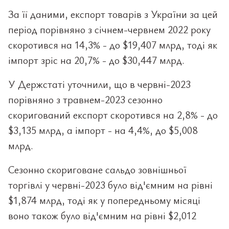
За її даними, експорт товарів з України за цей
період порівняно з січнем-червнем 2022 року
скоротився на 14,3% - до $19,407 млрд, тоді як
імпорт зріс на 20,7% - до $30,447 млрд.
У Держстаті уточнили, що в червні-2023
порівняно з травнем-2023 сезонно
скоригований експорт скоротився на 2,8% - до
$3,135 млрд, а імпорт - на 4,4%, до $5,008
млрд.
Сезонно скориговане сальдо зовнішньої
торгівлі у червні-2023 було від'ємним на рівні
$1,874 млрд, тоді як у попередньому місяці
воно також було від'ємним на рівні $2,012