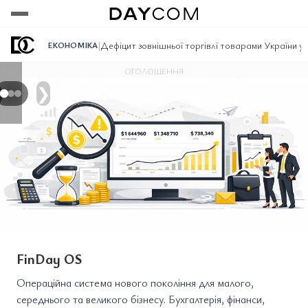
Переглянути
Переглянути
Переглянути
|
Дефіцит зовнішньої торгівлі товарами України у 
ЕКОНОМІКА
ОГОЛОШЕННЯ
❯
FinDay OS
Операційна система нового покоління для малого,
середнього та великого бізнесу. Бухгалтерія, фінанси,