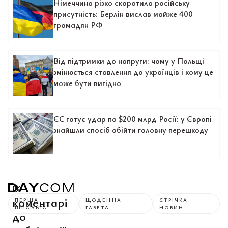
Німеччина різко скоротила російську
присутність: Берлін вислав майже 400
громадян РФ
Від підтримки до напруги: чому у Польщі
змінюється ставлення до українців і кому це
може бути вигідно
ЄС готує удар по $200 млрд Росії: у Європі
знайшли спосіб обійти головну перешкоду
0
коментарі
ПЕРША
ЩОДЕННА
СТРІЧКА
ШПАЛЬТА
ГАЗЕТА
НОВИН
до