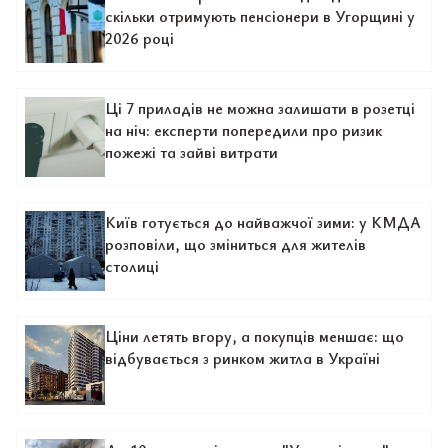
скільки отримують пенсіонери в Угорщині у
2026 році
Ці 7 приладів не можна залишати в розетці
на ніч: експерти попередили про ризик
пожежі та зайві витрати
Київ готується до найважчої зими: у КМДА
розповіли, що зміниться для жителів
столиці
Ціни летять вгору, а покупців меншає: що
відбувається з ринком житла в Україні