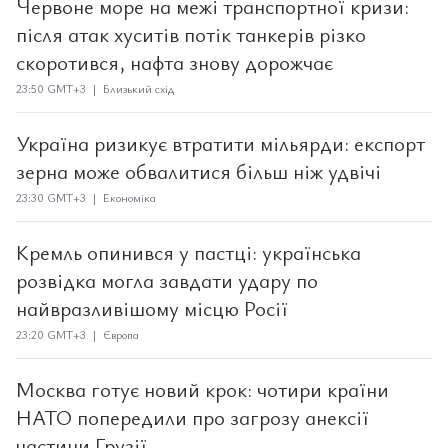
Червоне море на межі транспортної кризи:
після атак хуситів потік танкерів різко
скоротився, нафта знову дорожчає
23:50 GMT+3 | Близький схід
Україна ризикує втратити мільярди: експорт
зерна може обвалитися більш ніж удвічі
23:30 GMT+3 | Економіка
Кремль опинився у пастці: українська
розвідка могла завдати удару по
найвразливішому місцю Росії
23:20 GMT+3 | Європа
Москва готує новий крок: чотири країни
НАТО попередили про загрозу анексії
частини Грузії