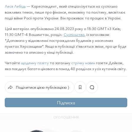
Леся Лебідь
— Кореспондент, який спеціалізується на суспільно
важливих темах, пише про фінанси, економіку та політику, висвітлює
події війни Росії проти України. Він проживає та працює в Україні.
Цей матеріал опубліковано 24.08.2023 року о 18:30 GMT+3 Київ;
11:30 GMT-4 Вашингтон, розділ:
Суспільство
, із заголовком:
"Допомога у відновленні постраждалих будинків у населених
пунктах Херсонщини". Якщо в публікації з'являться зміни, про це буде
зазначено та описано у кінці публікації.
Читайте
щоденну газету
та загальну
стрічку новин
газети Дейком,
яка поєднує багато цікавого в понад 40 розділах з усіх куточків світу.
Поділитися цією публікацією ⟩
Підписка
ОГОЛОШЕННЯ