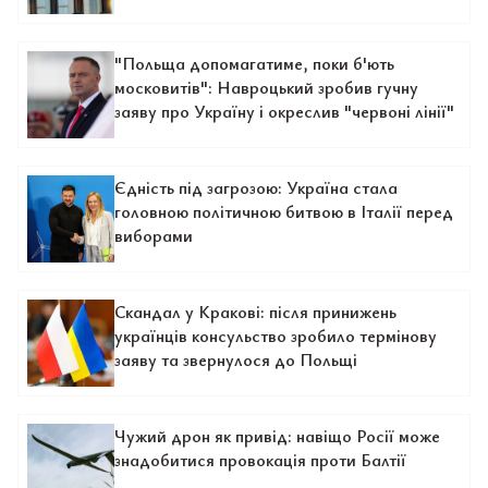
"Польща допомагатиме, поки б'ють
московитів": Навроцький зробив гучну
заяву про Україну і окреслив "червоні лінії"
Єдність під загрозою: Україна стала
головною політичною битвою в Італії перед
виборами
Скандал у Кракові: після принижень
українців консульство зробило термінову
заяву та звернулося до Польщі
Чужий дрон як привід: навіщо Росії може
знадобитися провокація проти Балтії