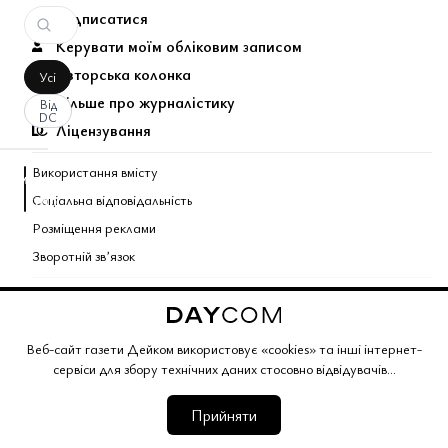
Підписатися
Керувати моїм обліковим записом
Авторська колонка
Усі
Більше про журналістику
Від
DC
Ліцензування
Використання вмісту
аписати
Соціальна відповідальність
оментар
За
вашим
Розміщення реклами
запитом
Зворотній звʼязок
коментарів
Поєднані теми газети
не
знайдено.
Copyright © 2026 Газета Дейком
. Всі права захищено.
Веб-сайт газети Дейком використовує «cookies» та інші інтернет-
сервіси для збору технічних даних стосовно відвідувачів...
Корпоративний розділ
Газета Дейком
Угоди та партнерство
Працюйте з нами
Політика конфіденційності
Редакційна політика
Умови обслуговування
Умови продажу
Мапа сайту
Прийняти
web application version 3.0.0441