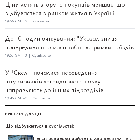
Ціни летять вгору, а покупців меншає: що
відбувається з ринком житла в Україні
19:56 GMT+3 | Економіка
До 10 годин очікування: "Укрзалізниця"
попередила про масштабні затримки поїздів
19:55 GMT+3 | Суспільство
У "Скелі" почалися переведення:
штурмовиків легендарного полку
направляють до інших підрозділів
19:45 GMT+3 | Суспільство
ВИБІР РЕДАКЦІЇ
Що відбувається в суспільстві:
Пенсія завмерла майже на два десятиліття: