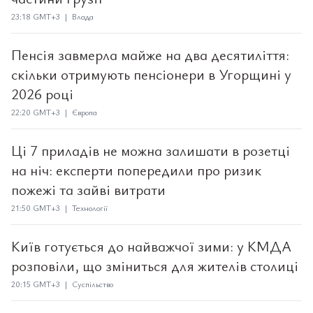
23:18 GMT+3 | Влада
Пенсія завмерла майже на два десятиліття:
скільки отримують пенсіонери в Угорщині у
2026 році
22:20 GMT+3 | Європа
Ці 7 приладів не можна залишати в розетці
на ніч: експерти попередили про ризик
пожежі та зайві витрати
21:50 GMT+3 | Технології
Київ готується до найважчої зими: у КМДА
розповіли, що зміниться для жителів столиці
20:15 GMT+3 | Суспільство