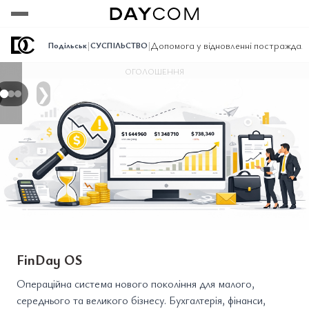
Переглянути
Переглянути
Переглянути
|
|
Допомога у відновленні постраждали
Подільськ
СУСПІЛЬСТВО
ОГОЛОШЕННЯ
❯
FinDay OS
Операційна система нового покоління для малого,
середнього та великого бізнесу. Бухгалтерія, фінанси,