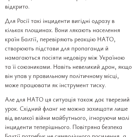
відкрито.
Для Росії такі інциденти вигідні одразу в
кількох площинах. Вони лякають населення
країн Балтії, перевіряють реакцію НАТО,
створюють підстави для пропаганди й
намагаються посіяти недовіру між Україною
та її союзниками. Навіть невеликий дрон, якщо
він упав у правильному політичному місці,
може працювати як інструмент тиску.
Але для НАТО ця ситуація також дає тверезий
урок. Східний фланг не можна захищати лише
від великої війни майбутнього, ігноруючи малі
інциденти теперішнього. Повітряна безпека
Балтії потребує не символічного посилення, а