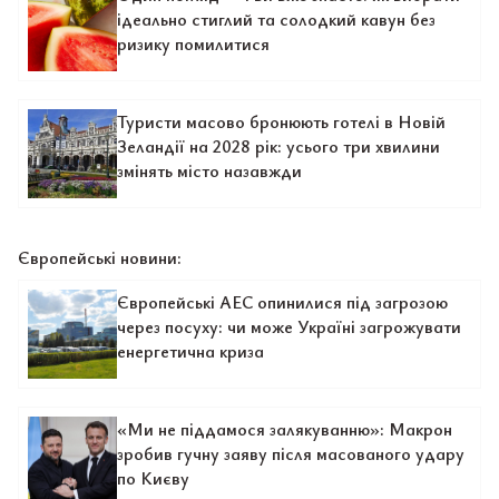
ідеально стиглий та солодкий кавун без
ризику помилитися
Туристи масово бронюють готелі в Новій
Зеландії на 2028 рік: усього три хвилини
змінять місто назавжди
Європейські новини:
Європейські АЕС опинилися під загрозою
через посуху: чи може Україні загрожувати
енергетична криза
«Ми не піддамося залякуванню»: Макрон
зробив гучну заяву після масованого удару
по Києву