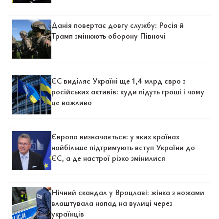
Данія повертає довгу службу: Росія й
Трамп змінюють оборону Півночі
ЄС виділяє Україні ще 1,4 млрд євро з
російських активів: куди підуть гроші і чому
це важливо
Європа визначається: у яких країнах
найбільше підтримують вступ України до
ЄС, а де настрої різко змінилися
Нічний скандал у Вроцлаві: жінка з ножами
влаштувала напад на вулиці через
українців