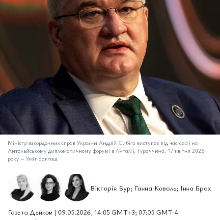
Міністр закордонних справ України Андрій Сибіга виступає під час сесії на
Антальйському дипломатичному форумі в Анталії, Туреччина, 17 квітня 2026
року
–
Уміт Бекташ
Вікторія Бур; Ганна Коваль; Інна Брах
Газета Дейком | 09.05.2026, 14:05 GMT+3; 07:05 GMT-4