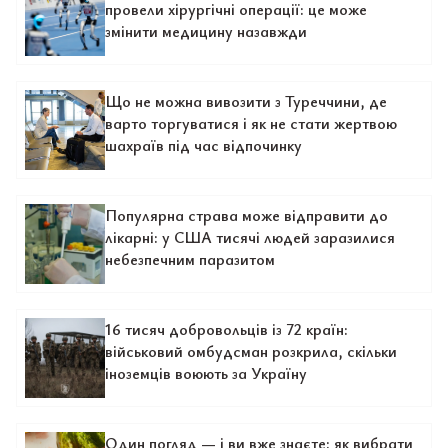
провели хірургічні операції: це може
змінити медицину назавжди
Що не можна вивозити з Туреччини, де
варто торгуватися і як не стати жертвою
шахраїв під час відпочинку
Популярна страва може відправити до
лікарні: у США тисячі людей заразилися
небезпечним паразитом
16 тисяч добровольців із 72 країн:
військовий омбудсман розкрила, скільки
іноземців воюють за Україну
Один погляд — і ви вже знаєте: як вибрати