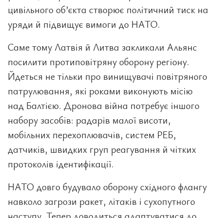
цивільного об’єкта створює політичний тиск на
уряди й підвищує вимоги до НАТО.
Саме тому Латвія й Литва закликали Альянс
посилити протиповітряну оборону регіону.
Йдеться не тільки про винищувачі повітряного
патрулювання, які роками виконують місію
над Балтією. Дронова війна потребує іншого
набору засобів: радарів малої висоти,
мобільних перехоплювачів, систем РЕБ,
датчиків, швидких груп реагування й чітких
протоколів ідентифікації.
НАТО довго будувало оборону східного флангу
навколо загрози ракет, літаків і сухопутного
наступу. Тепер доводиться адаптуватися до