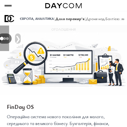
Переглянути
Переглянути
Переглянути
|
Доля перемир'я
|
Дрони над Балтією: як 
ЄВРОПА
,
АНАЛІТИКА
ОГОЛОШЕННЯ
❯
FinDay OS
Операційна система нового покоління для малого,
середнього та великого бізнесу. Бухгалтерія, фінанси,