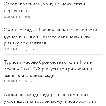
Європі пояснили, чому це може стати
перевагою
22:28 GMT+3 | Влада
Один погляд — і ви вже знаєте: як вибрати
ідеально стиглий та солодкий кавун без
ризику помилитися
22:20 GMT+3 | Суспільство
Туристи масово бронюють готелі в Новій
Зеландії на 2028 рік: усього три хвилини
змінять місто назавжди
21:50 GMT+3 | Суспільство
Атаки по складах вдарять по гаманцях
українців: які товари можуть подорожчати