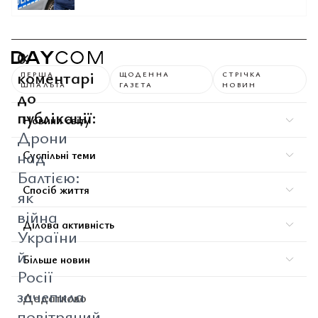
0
коментарі
ПЕРША
ЩОДЕННА
СТРІЧКА
ШПАЛЬТА
ГАЗЕТА
НОВИН
до
публікації:
Новини світу
Дрони
над
Суспільні теми
Балтією:
Спосіб життя
як
війна
Ділова активність
України
й
Більше новин
Росії
зачепила
Додатково
повітряний