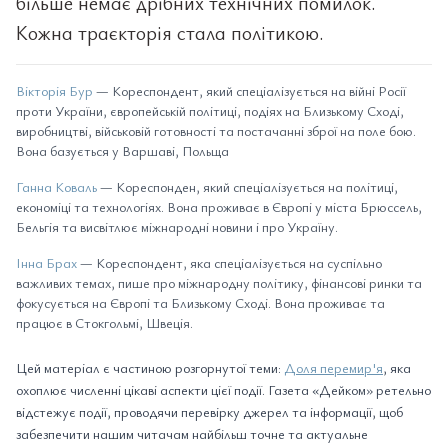
більше немає дрібних технічних помилок.
Кожна траєкторія стала політикою.
Вікторія Бур
— Кореспондент, який спеціалізується на війні Росії
проти України, європейській політиці, подіях на Близькому Сході,
виробництві, військовій готовності та постачанні зброї на поле бою.
Вона базується у Варшаві, Польща
Ганна Коваль
— Кореспонден, який спеціалізується на політиці,
економіці та технологіях. Вона проживає в Європі у міста Брюссель,
Бельгія та висвітлює міжнародні новини і про Україну.
Інна Брах
— Кореспондент, яка спеціалізується на суспільно
важливих темах, пише про міжнародну політику, фінансові ринки та
фокусується на Європі та Близькому Сході. Вона проживає та
працює в Стокгольмі, Швеція.
Цей матеріал є частиною розгорнутої теми:
Доля перемир'я
, яка
охоплює численні цікаві аспекти цієї події. Газета «Дейком» ретельно
відстежує події, проводячи перевірку джерел та інформації, щоб
забезпечити нашим читачам найбільш точне та актуальне