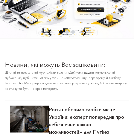
❮
❯
Новини, які можуть Вас зацікавити:
Штатні та позаштатні журналісти газети «Дейком» щодня готують сотні
публікацій, щоб читачі отримували найоперативнішу, перевірену й глибоку
інформацію. Ми працюємо для тих, хто хоче розуміти суть подій, бачити широку
картину та бути на крок попереду.
Росія побачила слабке місце
України: експерт попередив про
небезпечне «вікно
можливостей» для Путіна