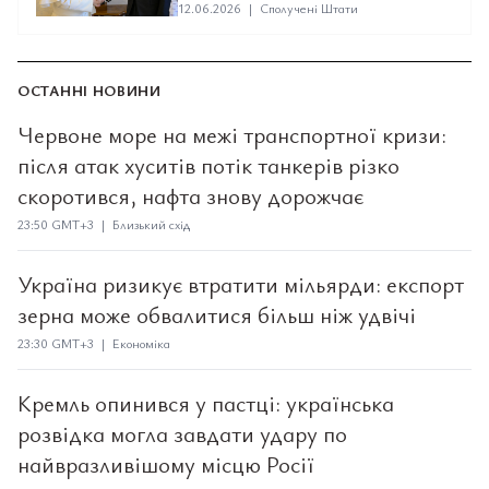
12.06.2026
|
Сполучені Штати
ОСТАННІ НОВИНИ
Червоне море на межі транспортної кризи:
після атак хуситів потік танкерів різко
скоротився, нафта знову дорожчає
23:50 GMT+3 | Близький схід
Україна ризикує втратити мільярди: експорт
зерна може обвалитися більш ніж удвічі
23:30 GMT+3 | Економіка
Кремль опинився у пастці: українська
розвідка могла завдати удару по
найвразливішому місцю Росії