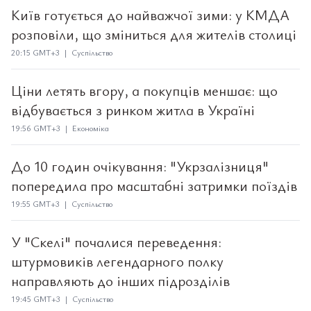
Київ готується до найважчої зими: у КМДА
розповіли, що зміниться для жителів столиці
20:15 GMT+3 | Суспільство
Ціни летять вгору, а покупців меншає: що
відбувається з ринком житла в Україні
19:56 GMT+3 | Економіка
До 10 годин очікування: "Укрзалізниця"
попередила про масштабні затримки поїздів
19:55 GMT+3 | Суспільство
У "Скелі" почалися переведення:
штурмовиків легендарного полку
направляють до інших підрозділів
19:45 GMT+3 | Суспільство