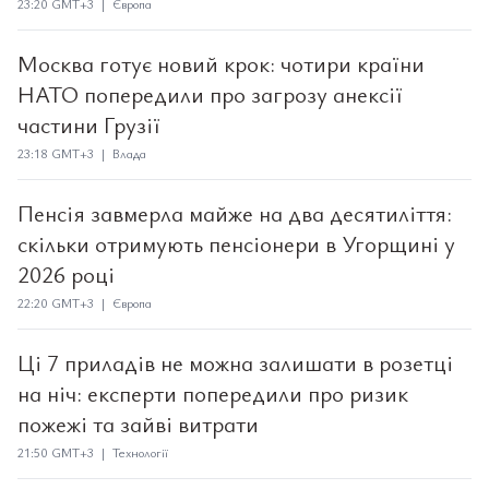
23:20 GMT+3 | Європа
Москва готує новий крок: чотири країни
НАТО попередили про загрозу анексії
частини Грузії
23:18 GMT+3 | Влада
Пенсія завмерла майже на два десятиліття:
скільки отримують пенсіонери в Угорщині у
2026 році
22:20 GMT+3 | Європа
Ці 7 приладів не можна залишати в розетці
на ніч: експерти попередили про ризик
пожежі та зайві витрати
21:50 GMT+3 | Технології