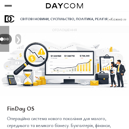
Переглянути
Переглянути
Переглянути
|
«Кожна люд
СВІТОВІ НОВИНИ
,
СУСПІЛЬСТВО
,
ПОЛІТИКА
,
РЕЛІГІЯ
ОГОЛОШЕННЯ
❯
FinDay OS
Операційна система нового покоління для малого,
середнього та великого бізнесу. Бухгалтерія, фінанси,