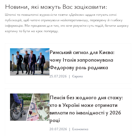
Новини, які можуть Вас зацікавити:
Штатні та позаштатні журналісти газети «Дейком» щодня готують сотні
публікацій, щоб читачі отримували найоперативнішу, перевірену й глибоку
інформацію. Ми працюємо для тих, хто хоче розуміти суть подій, бачити широку
картину та бути на крок попереду.
Римський сигнал для Києва:
чому Італія запропонувала
Федорову роль радника
25.07.2026
|
Європа
Пенсія без жодного дня стажу:
хто в Україні може отримати
виплати по інвалідності у 2026
році
20.07.2026
|
Економіка