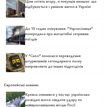
Ціни летять вгору, а покупців меншає: що
відбувається з ринком житла в Україні
До 10 годин очікування: "Укрзалізниця"
попередила про масштабні затримки
поїздів
У "Скелі" почалися переведення:
штурмовиків легендарного полку
направляють до інших підрозділів
Європейські новини:
Кремль опинився у пастці: українська
розвідка могла завдати удару по
найвразливішому місцю Росії