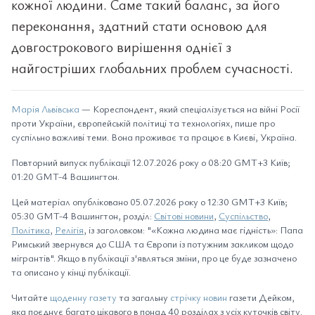
кожної людини. Саме такий баланс, за його
переконання, здатний стати основою для
довгострокового вирішення однієї з
найгостріших глобальних проблем сучасності.
Марія Львівська
— Кореспондент, який спеціалізується на війні Росії
проти України, європейській політиці та технологіях, пише про
суспільно важливі теми. Вона проживає та працює в Києві, Україна.
Повторний випуск публікації 12.07.2026 року о 08:20 GMT+3 Київ;
01:20 GMT-4 Вашингтон.
Цей матеріал опубліковано 05.07.2026 року о 12:30 GMT+3 Київ;
05:30 GMT-4 Вашингтон, розділ:
Світові новини
,
Суспільство
,
Політика
,
Релігія
, із заголовком: "«Кожна людина має гідність»: Папа
Римський звернувся до США та Європи із потужним закликом щодо
мігрантів". Якщо в публікації з'являться зміни, про це буде зазначено
та описано у кінці публікації.
Читайте
щоденну газету
та загальну
стрічку новин
газети Дейком,
яка поєднує багато цікавого в понад 40 розділах з усіх куточків світу.