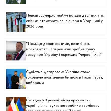
Пенсія завмерла майже на два десятиліття:
скільки отримують пенсіонери в Угорщині у
2026 році
"Польща допомагатиме, поки б'ють
московитів": Навроцький зробив гучну
заяву про Україну і окреслив "червоні лінії"
Єдність під загрозою: Україна стала
головною політичною битвою в Італії перед
виборами
Скандал у Кракові: після принижень
українців консульство зробило термінову
заяву та звернулося до Польщі