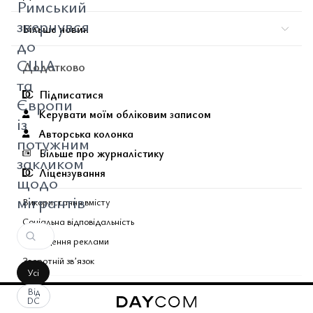
Римський
звернувся
Більше новин
до
США
Додатково
та
Підписатися
Європи
Керувати моїм обліковим записом
із
Авторська колонка
потужним
Більше про журналістику
закликом
Ліцензування
щодо
мігрантів
Використання вмісту
Соціальна відповідальність
Розміщення реклами
Зворотній звʼязок
Усі
Поєднані теми газети
Від
DC