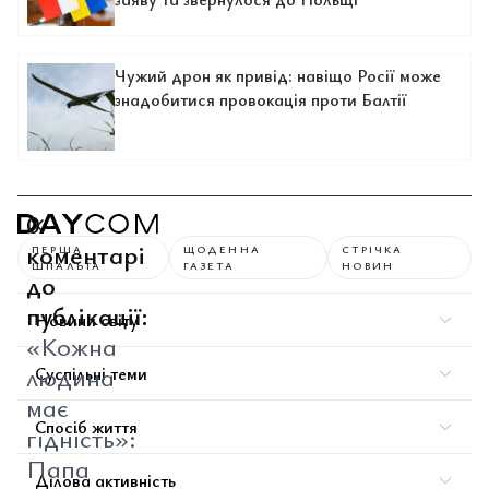
Чужий дрон як привід: навіщо Росії може
знадобитися провокація проти Балтії
0
коментарі
ПЕРША
ЩОДЕННА
СТРІЧКА
ШПАЛЬТА
ГАЗЕТА
НОВИН
до
публікації:
Новини світу
«Кожна
людина
Суспільні теми
має
Спосіб життя
гідність»:
Папа
Ділова активність