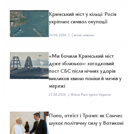
Кримський міст у кільці: Росія
укріплює символ окупації
24.06.2026
|
Світові новини
«Ми бачили Кримський міст
дуже зблизька»: загадковий
пост СБС після нічних ударів
викликав хвилю паніки й мемів у
мережі
21.06.2026
|
Війна Росії проти України
Папа, атеїст і Трамп: як Санчес
шукає політичну силу у Ватикані