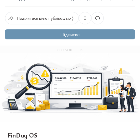
Поділитися цією публікацією ⟩
Підписка
ОГОЛОШЕННЯ
FinDay OS