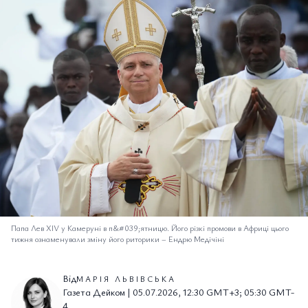
Папа Лев XIV у Камеруні в п&#039;ятницю. Його різкі промови в Африці цього
тижня ознаменували зміну його риторики
–
Ендрю Медічіні
Від
МАРІЯ ЛЬВІВСЬКА
Газета Дейком | 05.07.2026, 12:30 GMT+3; 05:30 GMT-
4