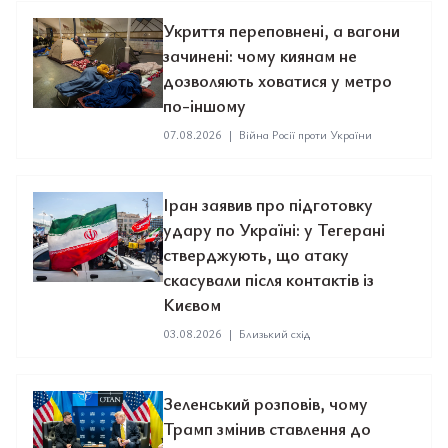
Укриття переповнені, а вагони
зачинені: чому киянам не
дозволяють ховатися у метро
по-іншому
07.08.2026
|
Війна Росії проти України
Іран заявив про підготовку
удару по Україні: у Тегерані
стверджують, що атаку
скасували після контактів із
Києвом
03.08.2026
|
Близький схід
Зеленський розповів, чому
Трамп змінив ставлення до