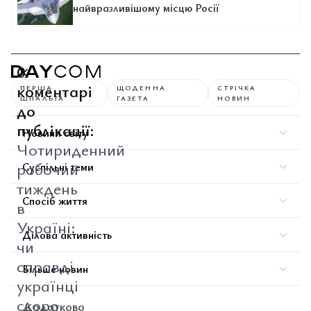
найвразливішому місцю Росії
0
коментарі
ПЕРША
ЩОДЕННА
СТРІЧКА
ШПАЛЬТА
ГАЗЕТА
НОВИН
до
публікації:
Новини світу
Чотириденний
робочий
Суспільні теми
тиждень
Спосіб життя
в
Україні:
Ділова активність
чи
справді
Більше новин
українці
скоро
Додатково