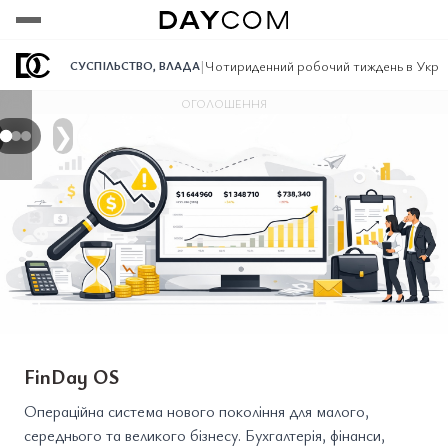
Переглянути
Переглянути
Переглянути
|
Чотириденний робочий тиждень в Україн
СУСПІЛЬСТВО
,
ВЛАДА
ОГОЛОШЕННЯ
❯
FinDay OS
Операційна система нового покоління для малого,
середнього та великого бізнесу. Бухгалтерія, фінанси,