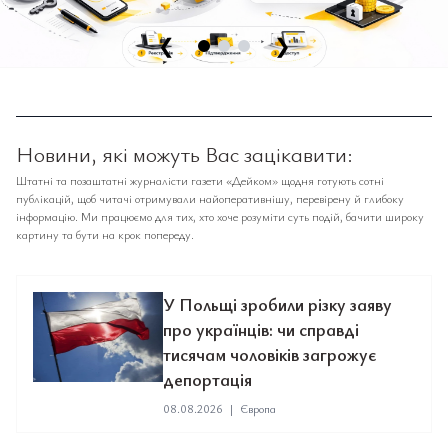
❮
❯
Новини, які можуть Вас зацікавити:
Штатні та позаштатні журналісти газети «Дейком» щодня готують сотні
публікацій, щоб читачі отримували найоперативнішу, перевірену й глибоку
інформацію. Ми працюємо для тих, хто хоче розуміти суть подій, бачити широку
картину та бути на крок попереду.
У Польщі зробили різку заяву
про українців: чи справді
тисячам чоловіків загрожує
депортація
08.08.2026
|
Європа