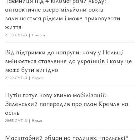
Таємниця під 4 кілометрами льоду:
антарктичне озеро мільйони років
залишається рідким і може приховувати
життя
21:50 GMT+3 | Екологія
Від підтримки до напруги: чому у Польщі
змінюється ставлення до українців і кому це
може бути вигідно
21:20 GMT+3 | Європа
Путін готує нову хвилю мобілізації:
Зеленський попередив про план Кремля на
осінь
20:55 GMT+3 | Влада
Масштабний обман на полицях: "польські"