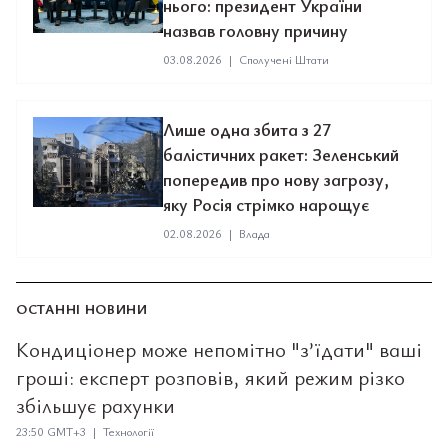
нього: президент України
назвав головну причину
03.08.2026
|
Сполучені Штати
Лише одна збита з 27
балістичних ракет: Зеленський
попередив про нову загрозу,
яку Росія стрімко нарощує
02.08.2026
|
Влада
ОСТАННІ НОВИНИ
Кондиціонер може непомітно "з’їдати" ваші
гроші: експерт розповів, який режим різко
збільшує рахунки
23:50 GMT+3 | Технології