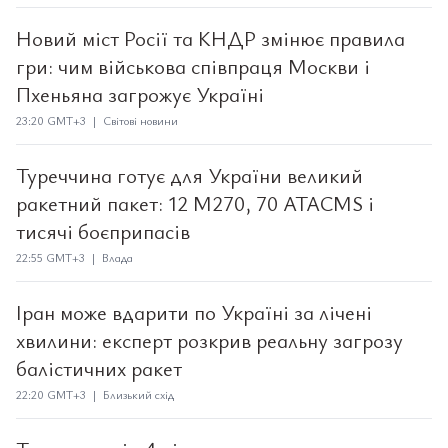
Новий міст Росії та КНДР змінює правила
гри: чим військова співпраця Москви і
Пхеньяна загрожує Україні
23:20 GMT+3 | Світові новини
Туреччина готує для України великий
ракетний пакет: 12 M270, 70 ATACMS і
тисячі боєприпасів
22:55 GMT+3 | Влада
Іран може вдарити по Україні за лічені
хвилини: експерт розкрив реальну загрозу
балістичних ракет
22:20 GMT+3 | Близький схід