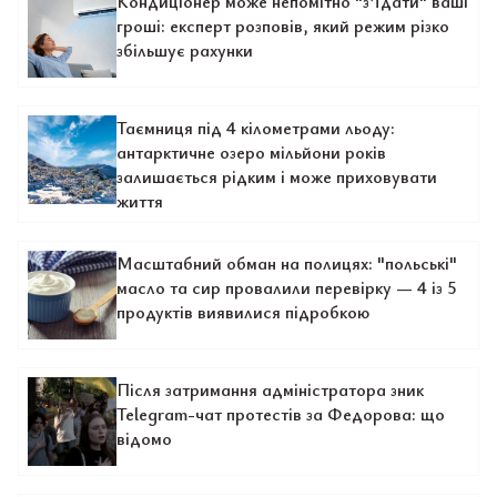
Кондиціонер може непомітно "з’їдати" ваші
гроші: експерт розповів, який режим різко
збільшує рахунки
Таємниця під 4 кілометрами льоду:
антарктичне озеро мільйони років
залишається рідким і може приховувати
життя
Масштабний обман на полицях: "польські"
масло та сир провалили перевірку — 4 із 5
продуктів виявилися підробкою
Після затримання адміністратора зник
Telegram-чат протестів за Федорова: що
відомо