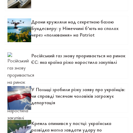
Дрони кружляли над секретною базою
Бундесверу: у Німеччині б’ють на сполох
через «полювання» на Patriot
Російський газ знову проривається на ринок
ЄС: яка країна різко наростила закупівлі
У Польщі зробили різку заяву про українців:
чи справді тисячам чоловіків загрожує
депортація
Кремль опинився у пастці: українська
розвідка могла завдати удару по