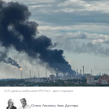
ССО уразили найбільший НПЗ Росії
–
фото з соцмереж
Олена Лисенко; Іван Дехтярь