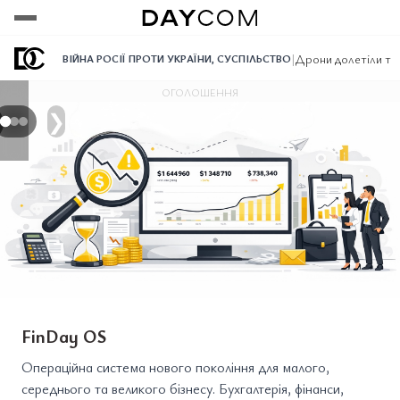
Переглянути
Переглянути
Переглянути
|
Дрони долетіли ту
ВІЙНА РОСІЇ ПРОТИ УКРАЇНИ
,
СУСПІЛЬСТВО
ОГОЛОШЕННЯ
❯
FinDay OS
Операційна система нового покоління для малого,
середнього та великого бізнесу. Бухгалтерія, фінанси,