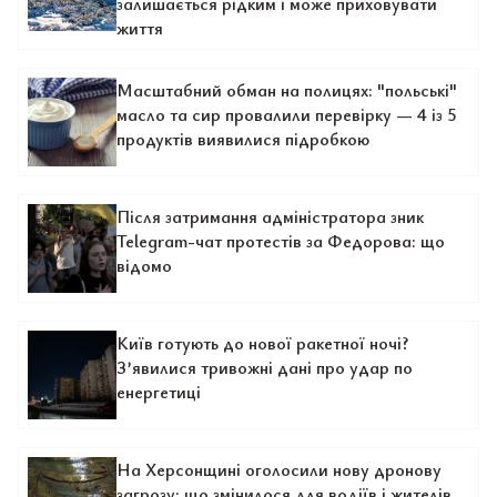
залишається рідким і може приховувати
життя
Масштабний обман на полицях: "польські"
масло та сир провалили перевірку — 4 із 5
продуктів виявилися підробкою
Після затримання адміністратора зник
Telegram-чат протестів за Федорова: що
відомо
Київ готують до нової ракетної ночі?
З’явилися тривожні дані про удар по
енергетиці
На Херсонщині оголосили нову дронову
загрозу: що змінилося для водіїв і жителів