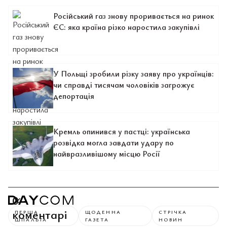
Російський газ знову проривається на ринок
ЄС: яка країна різко наростила закупівлі
У Польщі зробили різку заяву про українців:
чи справді тисячам чоловіків загрожує
депортація
Кремль опинився у пастці: українська
розвідка могла завдати удару по
найвразливішому місцю Росії
0
коментарі
ПЕРША
ЩОДЕННА
СТРІЧКА
ШПАЛЬТА
ГАЗЕТА
НОВИН