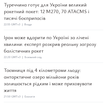
Туреччина готує для України великий
ракетний пакет: 12 M270, 70 ATACMS і
тисячі боєприпасів
22:55 GMT+3 | Влада
Іран може вдарити по Україні за лічені
хвилини: експерт розкрив реальну загрозу
балістичних ракет
22:20 GMT+3 | Близький схід
Таємниця під 4 кілометрами льоду:
антарктичне озеро мільйони років
залишається рідким і може приховувати
життя
21:50 GMT+3 | Екологія