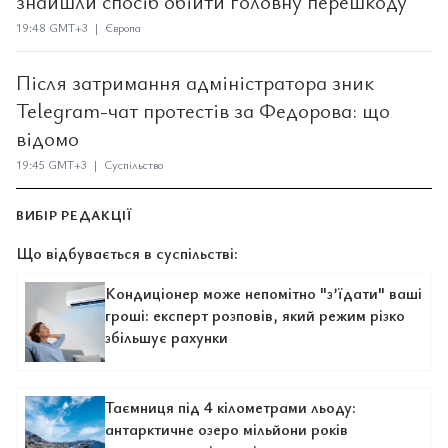
знайшли спосіб обійти головну перешкоду
19:48 GMT+3 | Європа
Після затримання адміністратора зник
Telegram-чат протестів за Федорова: що
відомо
19:45 GMT+3 | Суспільство
ВИБІР РЕДАКЦІЇ
Що відбувається в суспільстві:
Кондиціонер може непомітно "з’їдати" ваші
гроші: експерт розповів, який режим різко
збільшує рахунки
Таємниця під 4 кілометрами льоду:
антарктичне озеро мільйони років