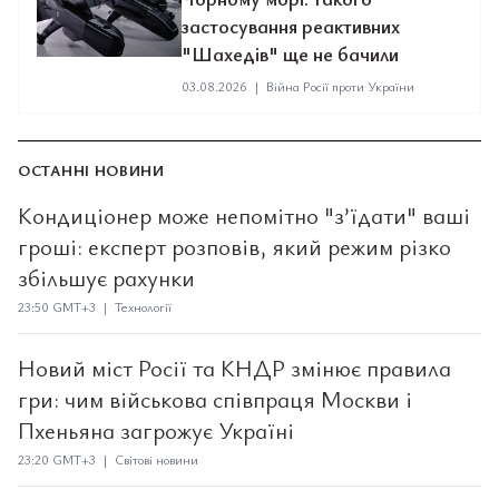
застосування реактивних
"Шахедів" ще не бачили
03.08.2026
|
Війна Росії проти України
ОСТАННІ НОВИНИ
Кондиціонер може непомітно "з’їдати" ваші
гроші: експерт розповів, який режим різко
збільшує рахунки
23:50 GMT+3 | Технології
Новий міст Росії та КНДР змінює правила
гри: чим військова співпраця Москви і
Пхеньяна загрожує Україні
23:20 GMT+3 | Світові новини