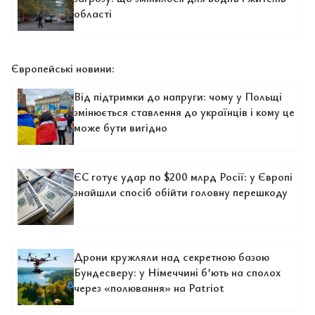
області
Європейські новини:
Від підтримки до напруги: чому у Польщі
змінюється ставлення до українців і кому це
може бути вигідно
ЄС готує удар по $200 млрд Росії: у Європі
знайшли спосіб обійти головну перешкоду
Дрони кружляли над секретною базою
Бундесверу: у Німеччині б’ють на сполох
через «полювання» на Patriot