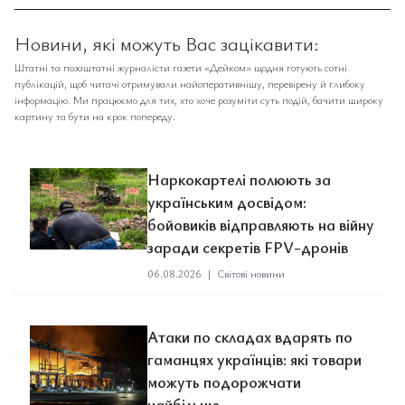
Новини, які можуть Вас зацікавити:
Штатні та позаштатні журналісти газети «Дейком» щодня готують сотні
публікацій, щоб читачі отримували найоперативнішу, перевірену й глибоку
інформацію. Ми працюємо для тих, хто хоче розуміти суть подій, бачити широку
картину та бути на крок попереду.
Наркокартелі полюють за
українським досвідом:
бойовиків відправляють на війну
заради секретів FPV-дронів
06.08.2026
|
Світові новини
Атаки по складах вдарять по
гаманцях українців: які товари
можуть подорожчати
найбільше