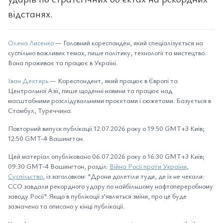
відстанях.
Олена Лисенко
— Головний кореспонден, який спеціалізується на
суспільно важливих темах, пише політику, технології та мистецтво.
Вона проживає та працює в Україні.
Іван Дехтярь
— Кореспондент, який працює в Європі та
Центральної Азії, пише щоденні новини та працює над
масштабними розслідувальними проєктами і сюжетами. Базується в
Стамбул, Туреччина.
Повторний випуск публікації 12.07.2026 року о 19:50 GMT+3 Київ;
12:50 GMT-4 Вашингтон.
Цей матеріал опубліковано 06.07.2026 року о 16:30 GMT+3 Київ;
09:30 GMT-4 Вашингтон, розділ:
Війна Росії проти України
,
Суспільство
, із заголовком: "Дрони долетіли туди, де їх не чекали:
ССО завдали рекордного удару по найбільшому нафтопереробному
заводу Росії". Якщо в публікації з'являться зміни, про це буде
зазначено та описано у кінці публікації.