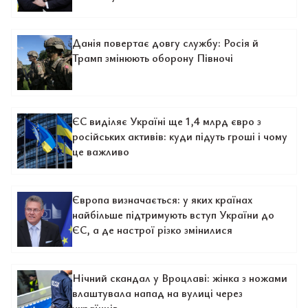
Данія повертає довгу службу: Росія й
Трамп змінюють оборону Півночі
ЄС виділяє Україні ще 1,4 млрд євро з
російських активів: куди підуть гроші і чому
це важливо
Європа визначається: у яких країнах
найбільше підтримують вступ України до
ЄС, а де настрої різко змінилися
Нічний скандал у Вроцлаві: жінка з ножами
влаштувала напад на вулиці через