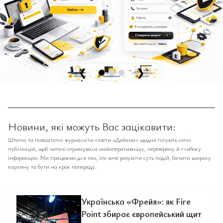
❮
❯
Новини, які можуть Вас зацікавити:
Штатні та позаштатні журналісти газети «Дейком» щодня готують сотні
публікацій, щоб читачі отримували найоперативнішу, перевірену й глибоку
інформацію. Ми працюємо для тих, хто хоче розуміти суть подій, бачити широку
картину та бути на крок попереду.
Українська «Фрейя»: як Fire
Point збирає європейський щит