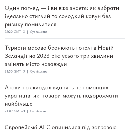
Один погляд — і ви вже знаєте: як вибрати
ідеально стиглий та солодкий кавун без
ризику помилитися
22:20 GMT+3 | Суспільство
Туристи масово бронюють готелі в Новій
Зеландії на 2028 рік: усього три хвилини
змінять місто назавжди
21:50 GMT+3 | Суспільство
Атаки по складах вдарять по гаманцях
українців: які товари можуть подорожчати
найбільше
21:07 GMT+3 | Суспільство
Європейські АЕС опинилися під загрозою