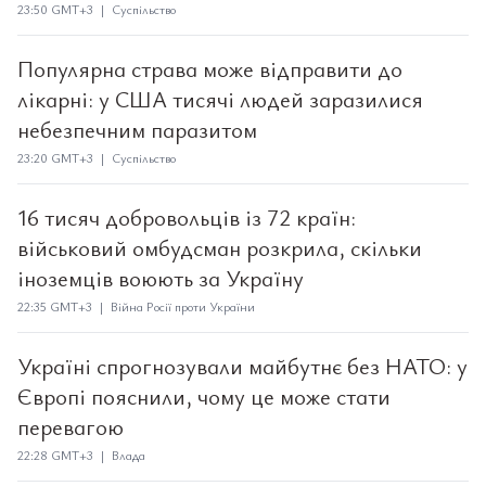
23:50 GMT+3 | Суспільство
Популярна страва може відправити до
лікарні: у США тисячі людей заразилися
небезпечним паразитом
23:20 GMT+3 | Суспільство
16 тисяч добровольців із 72 країн:
військовий омбудсман розкрила, скільки
іноземців воюють за Україну
22:35 GMT+3 | Війна Росії проти України
Україні спрогнозували майбутнє без НАТО: у
Європі пояснили, чому це може стати
перевагою
22:28 GMT+3 | Влада