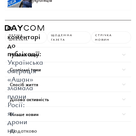
українців
0
коментарі
ПЕРША
ЩОДЕННА
СТРІЧКА
ШПАЛЬТА
ГАЗЕТА
НОВИН
до
публікації:
Новини світу
Українська
операція
Суспільні теми
«Ашан»
Спосіб життя
зламала
плани
Ділова активність
Росії:
як
Більше новин
дрони
на
Додатково