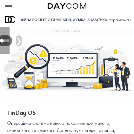
Переглянути
Переглянути
Переглянути
|
Українська оп
ВІЙНА РОСІЇ ПРОТИ УКРАЇНИ
,
ДУМКА
,
АНАЛІТИКА
ОГОЛОШЕННЯ
❯
FinDay OS
Операційна система нового покоління для малого,
середнього та великого бізнесу. Бухгалтерія, фінанси,