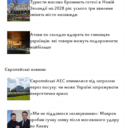
Туристи масово бронюють готелі в Новій
Зеландії на 2028 рік: усього три хвилини
змінять місто назавжди
Атаки по складах вдарять по гаманцях
українців: які товари можуть подорожчати
найбільше
Європейські новини:
Європейські АЕС опинилися під загрозою
через посуху: чи може Україні загрожувати
енергетична криза
«Ми не піддамося залякуванню»: Макрон
зробив гучну заяву після масованого удару
по Києву