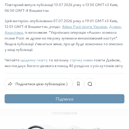
Повторний випуск публікації 13.07.2026 року о 13:50 GMT+3 Київ;
06:50 GMT-4 Вашингтон.
Цей матеріал опубліковано 07.07.2026 року о 19:01 GMT+3 Київ;
12:01 GMT-4 Вашингтон, розділ:
Війна Росії проти України
,
Думка
,
Аналітика
, із заголовком: "Українська операція «Ашан» зламала
плани Росії: як дрони на пів року зупинили механізований наступ".
Якщо в публікації з'являться зміни, про це буде зазначено та описано
у кінці публікації.
Читайте
щоденну газету
та загальну
стрічку новин
газети Дейком,
яка поєднує багато цікавого в понад 40 розділах з усіх куточків світу.
Поділитися цією публікацією ⟩
Підписка
ОГОЛОШЕННЯ