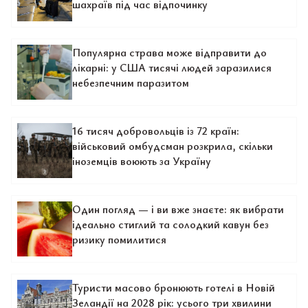
шахраїв під час відпочинку
Популярна страва може відправити до
лікарні: у США тисячі людей заразилися
небезпечним паразитом
16 тисяч добровольців із 72 країн:
військовий омбудсман розкрила, скільки
іноземців воюють за Україну
Один погляд — і ви вже знаєте: як вибрати
ідеально стиглий та солодкий кавун без
ризику помилитися
Туристи масово бронюють готелі в Новій
Зеландії на 2028 рік: усього три хвилини