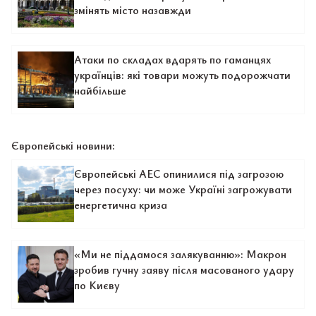
змінять місто назавжди
Атаки по складах вдарять по гаманцях
українців: які товари можуть подорожчати
найбільше
Європейські новини:
Європейські АЕС опинилися під загрозою
через посуху: чи може Україні загрожувати
енергетична криза
«Ми не піддамося залякуванню»: Макрон
зробив гучну заяву після масованого удару
по Києву