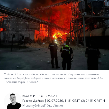
У ніч на 28 серпня російські війська атакували Україну чотирма крилатими
ракетами &quot;Калібр&quot; і двома керованими авіаційними ракетами Х-59.
–
Оборона України через Х
Від
ДМИТРО БУДАН
Газета Дейком | 02.07.2026, 11:51 GMT+3; 04:51 GMT-4
Мова публікації: Українська