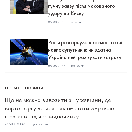
гучну заяву після масованого
удару по Києву
05.08.2026
|
Європа
Росія розгорнула в космосі сотні
нових супутників: чи здатна
Україна нейтралізувати загрозу
05.08.2026
|
Технології
ОСТАННІ НОВИНИ
Що не можна вивозити з Туреччини, де
варто торгуватися і як не стати жертвою
шахраїв під час відпочинку
23:50 GMT+3 | Суспільство