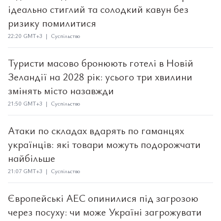
ідеально стиглий та солодкий кавун без
ризику помилитися
22:20 GMT+3 | Суспільство
Туристи масово бронюють готелі в Новій
Зеландії на 2028 рік: усього три хвилини
змінять місто назавжди
21:50 GMT+3 | Суспільство
Атаки по складах вдарять по гаманцях
українців: які товари можуть подорожчати
найбільше
21:07 GMT+3 | Суспільство
Європейські АЕС опинилися під загрозою
через посуху: чи може Україні загрожувати