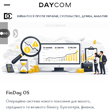
Переглянути
Переглянути
Переглянути
ВІЙНА РОСІЇ ПРОТИ УКРАЇНИ
,
СУСПІЛЬСТВО
,
ДУМКА
,
АНАЛІТИКА
ОГОЛОШЕННЯ
❯
FinDay OS
Операційна система нового покоління для малого,
середнього та великого бізнесу. Бухгалтерія, фінанси,