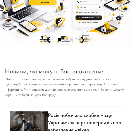
❮
❯
Новини, які можуть Вас зацікавити:
Штатні та позаштатні журналісти газети «Дейком» щодня готують сотні
публікацій, щоб читачі отримували найоперативнішу, перевірену й глибоку
інформацію. Ми працюємо для тих, хто хоче розуміти суть подій, бачити широку
картину та бути на крок попереду.
Росія побачила слабке місце
України: експерт попередив про
небезпечне «вікно