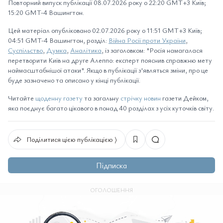
Повторний випуск публікації 08.07.2026 року о 22:20 GMT+3 Київ;
15:20 GMT-4 Вашингтон.
Цей матеріал опубліковано 02.07.2026 року о 11:51 GMT+3 Київ;
04:51 GMT-4 Вашингтон, розділ:
Війна Росії проти України
,
Суспільство
,
Думка
,
Аналітика
, із заголовком: "Росія намагалася
перетворити Київ на друге Алеппо: експерт пояснив справжню мету
наймасштабнішої атаки". Якщо в публікації з'являться зміни, про це
буде зазначено та описано у кінці публікації.
Читайте
щоденну газету
та загальну
стрічку новин
газети Дейком,
яка поєднує багато цікавого в понад 40 розділах з усіх куточків світу.
Поділитися цією публікацією ⟩
Підписка
ОГОЛОШЕННЯ