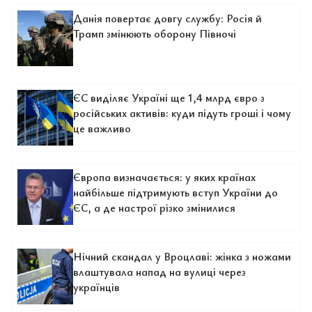
Данія повертає довгу службу: Росія й
Трамп змінюють оборону Півночі
ЄС виділяє Україні ще 1,4 млрд євро з
російських активів: куди підуть гроші і чому
це важливо
Європа визначається: у яких країнах
найбільше підтримують вступ України до
ЄС, а де настрої різко змінилися
Нічний скандал у Вроцлаві: жінка з ножами
влаштувала напад на вулиці через
українців