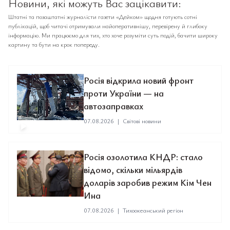
Новини, які можуть Вас зацікавити:
Штатні та позаштатні журналісти газети «Дейком» щодня готують сотні
публікацій, щоб читачі отримували найоперативнішу, перевірену й глибоку
інформацію. Ми працюємо для тих, хто хоче розуміти суть подій, бачити широку
картину та бути на крок попереду.
Росія відкрила новий фронт
проти України — на
автозаправках
07.08.2026
|
Світові новини
Росія озолотила КНДР: стало
відомо, скільки мільярдів
доларів заробив режим Кім Чен
Ина
07.08.2026
|
Тихоокеанський регіон