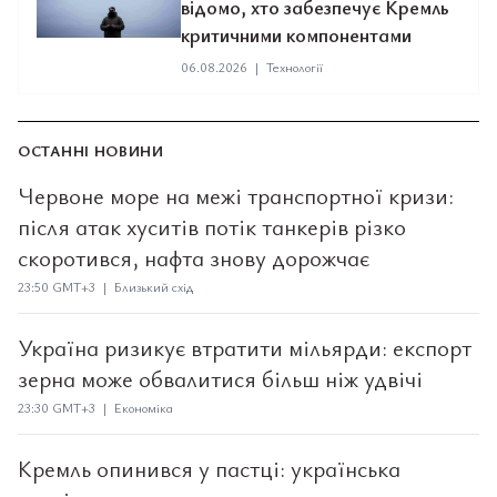
відомо, хто забезпечує Кремль
критичними компонентами
06.08.2026
|
Технології
ОСТАННІ НОВИНИ
Червоне море на межі транспортної кризи:
після атак хуситів потік танкерів різко
скоротився, нафта знову дорожчає
23:50 GMT+3 | Близький схід
Україна ризикує втратити мільярди: експорт
зерна може обвалитися більш ніж удвічі
23:30 GMT+3 | Економіка
Кремль опинився у пастці: українська