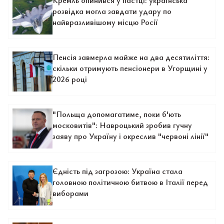
Кремль опинився у пастці: українська
розвідка могла завдати удару по
найвразливішому місцю Росії
Пенсія завмерла майже на два десятиліття:
скільки отримують пенсіонери в Угорщині у
2026 році
"Польща допомагатиме, поки б'ють
московитів": Навроцький зробив гучну
заяву про Україну і окреслив "червоні лінії"
Єдність під загрозою: Україна стала
головною політичною битвою в Італії перед
виборами