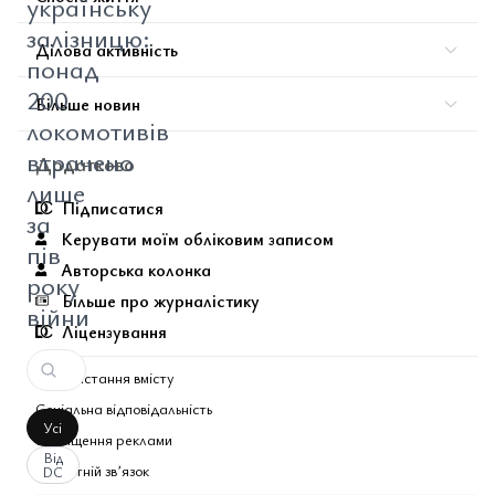
українську
залізницю:
Ділова активність
понад
200
Більше новин
локомотивів
втрачено
Додатково
лише
Підписатися
за
Керувати моїм обліковим записом
пів
Авторська колонка
року
Більше про журналістику
війни
Ліцензування
Використання вмісту
Соціальна відповідальність
Усі
Розміщення реклами
Від
Зворотній звʼязок
DC