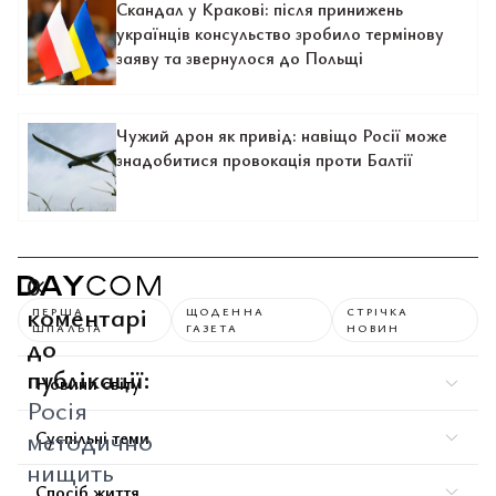
Скандал у Кракові: після принижень
українців консульство зробило термінову
заяву та звернулося до Польщі
Чужий дрон як привід: навіщо Росії може
знадобитися провокація проти Балтії
0
коментарі
ПЕРША
ЩОДЕННА
СТРІЧКА
ШПАЛЬТА
ГАЗЕТА
НОВИН
до
публікації:
Новини світу
Росія
методично
Суспільні теми
нищить
Спосіб життя