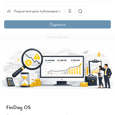
Поділитися цією публікацією ⟩
Підписка
ОГОЛОШЕННЯ
FinDay OS