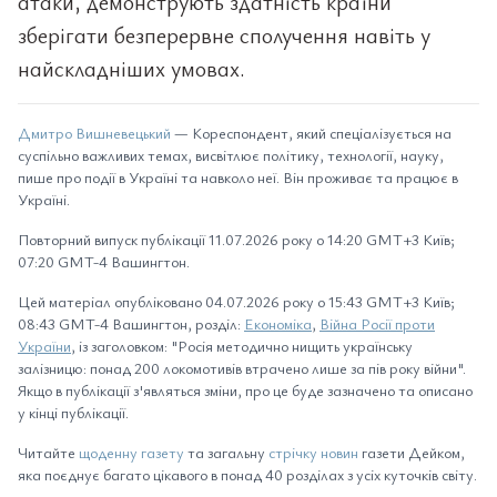
атаки, демонструють здатність країни
зберігати безперервне сполучення навіть у
найскладніших умовах.
Дмитро Вишневецький
— Кореспондент, який спеціалізується на
суспільно важливих темах, висвітлює політику, технології, науку,
пише про події в Україні та навколо неї. Він проживає та працює в
Україні.
Повторний випуск публікації 11.07.2026 року о 14:20 GMT+3 Київ;
07:20 GMT-4 Вашингтон.
Цей матеріал опубліковано 04.07.2026 року о 15:43 GMT+3 Київ;
08:43 GMT-4 Вашингтон, розділ:
Економіка
,
Війна Росії проти
України
, із заголовком: "Росія методично нищить українську
залізницю: понад 200 локомотивів втрачено лише за пів року війни".
Якщо в публікації з'являться зміни, про це буде зазначено та описано
у кінці публікації.
Читайте
щоденну газету
та загальну
стрічку новин
газети Дейком,
яка поєднує багато цікавого в понад 40 розділах з усіх куточків світу.