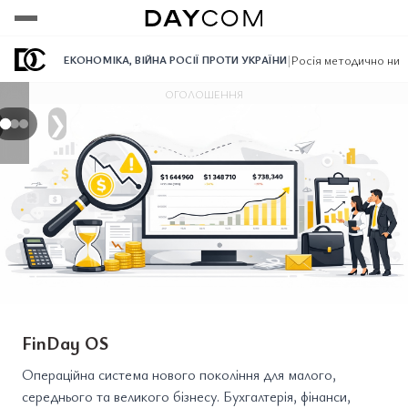
Переглянути
Переглянути
Переглянути
|
Росія методично нищи
ЕКОНОМІКА
,
ВІЙНА РОСІЇ ПРОТИ УКРАЇНИ
ОГОЛОШЕННЯ
❯
FinDay OS
Операційна система нового покоління для малого,
середнього та великого бізнесу. Бухгалтерія, фінанси,