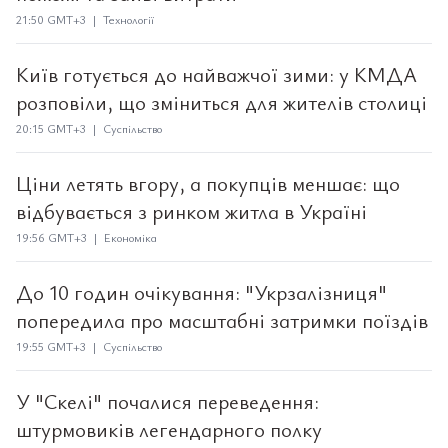
21:50 GMT+3 | Технології
Київ готується до найважчої зими: у КМДА
розповіли, що зміниться для жителів столиці
20:15 GMT+3 | Суспільство
Ціни летять вгору, а покупців меншає: що
відбувається з ринком житла в Україні
19:56 GMT+3 | Економіка
До 10 годин очікування: "Укрзалізниця"
попередила про масштабні затримки поїздів
19:55 GMT+3 | Суспільство
У "Скелі" почалися переведення:
штурмовиків легендарного полку