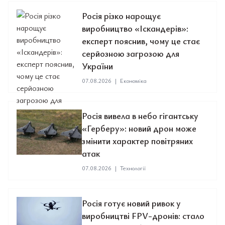
Росія різко нарощує
виробництво «Іскандерів»:
експерт пояснив, чому це стає
серйозною загрозою для
України
07.08.2026
|
Економіка
Росія вивела в небо гігантську
«Герберу»: новий дрон може
змінити характер повітряних
атак
07.08.2026
|
Технології
Росія готує новий ривок у
виробництві FPV-дронів: стало