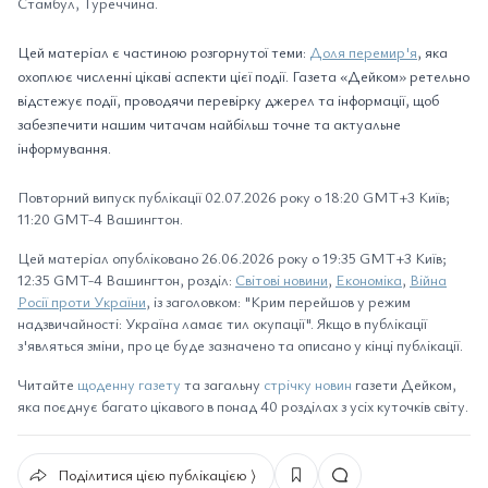
Стамбул, Туреччина.
Цей матеріал є частиною розгорнутої теми:
Доля перемир'я
, яка
охоплює численні цікаві аспекти цієї події. Газета «Дейком» ретельно
відстежує події, проводячи перевірку джерел та інформації, щоб
забезпечити нашим читачам найбільш точне та актуальне
інформування.
Повторний випуск публікації 02.07.2026 року о 18:20 GMT+3 Київ;
11:20 GMT-4 Вашингтон.
Цей матеріал опубліковано 26.06.2026 року о 19:35 GMT+3 Київ;
12:35 GMT-4 Вашингтон, розділ:
Світові новини
,
Економіка
,
Війна
Росії проти України
, із заголовком: "Крим перейшов у режим
надзвичайності: Україна ламає тил окупації". Якщо в публікації
з'являться зміни, про це буде зазначено та описано у кінці публікації.
Читайте
щоденну газету
та загальну
стрічку новин
газети Дейком,
яка поєднує багато цікавого в понад 40 розділах з усіх куточків світу.
Поділитися цією публікацією ⟩