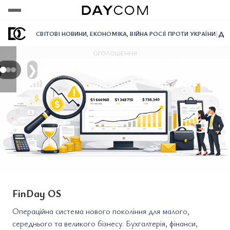
Переглянути
Переглянути
Переглянути
|
Дол
СВІТОВІ НОВИНИ
,
ЕКОНОМІКА
,
ВІЙНА РОСІЇ ПРОТИ УКРАЇНИ
ОГОЛОШЕННЯ
❯
FinDay OS
Операційна система нового покоління для малого,
середнього та великого бізнесу. Бухгалтерія, фінанси,