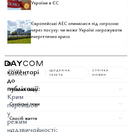
України в ЄС
Європейські АЕС опинилися під загрозою
через посуху: чи може Україні загрожувати
енергетична криза
0
коментарі
ПЕРША
ЩОДЕННА
СТРІЧКА
ШПАЛЬТА
ГАЗЕТА
НОВИН
до
публікації:
Новини світу
Крим
перейшов
Суспільні теми
у
Спосіб життя
режим
надзвичайності: