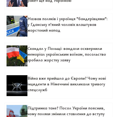
ракет ще над Україною
Назвав поляків і українця "бандерівцями":
у Гданську п'яний чоловік влаштував
жорстокий напад
Скандал у Польщі: вандали осквернили
меморіал українським воїнам, посольство
зробило жорстку заяву
Війна вже прийшла до Європи? Чому нові
інциденти в Німеччині викликали тривогу
спецслужб
Підтримка тане? Посол України пояснив,
чому поляки змінили ставлення до вступу