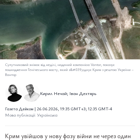
Супутниковий знімок від неділі, наданий компанією Vantor, показує
пошкодження Генічеського мосту, який з&#039;єднує Крим з рештою України
–
Вантор
Кирил Нечай; Іван Дехтярь
Газета Дейком | 26.06.2026, 19:35 GMT+3; 12:35 GMT-4
Мова публікації: Українська
Крим увійшов у нову фазу війни не через один