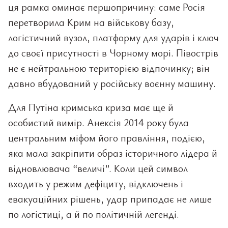
ця рамка оминає першопричину: саме Росія
перетворила Крим на військову базу,
логістичний вузол, платформу для ударів і ключ
до своєї присутності в Чорному морі. Півострів
не є нейтральною територією відпочинку; він
давно вбудований у російську воєнну машину.
Для Путіна кримська криза має ще й
особистий вимір. Анексія 2014 року була
центральним міфом його правління, подією,
яка мала закріпити образ історичного лідера й
відновлювача “величі”. Коли цей символ
входить у режим дефіциту, відключень і
евакуаційних рішень, удар припадає не лише
по логістиці, а й по політичній легенді.