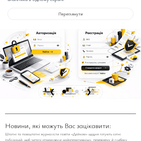
Переглянути
❮
❯
Новини, які можуть Вас зацікавити:
Штатні та позаштатні журналісти газети «Дейком» щодня готують сотні
публікацій, щоб читачі отримували найоперативнішу, перевірену й глибоку