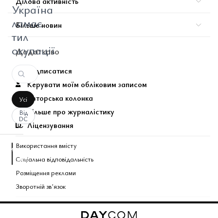
Ділова активність
Україна
ламає
Більше новин
тил
окупації
Додатково
Підписатися
Керувати моїм обліковим записом
Авторська колонка
Усі
Більше про журналістику
Від
DC
Ліцензування
Використання вмісту
аписати
Соціальна відповідальність
оментар
За
вашим
Розміщення реклами
запитом
Зворотній звʼязок
коментарів
Поєднані теми газети
не
знайдено.