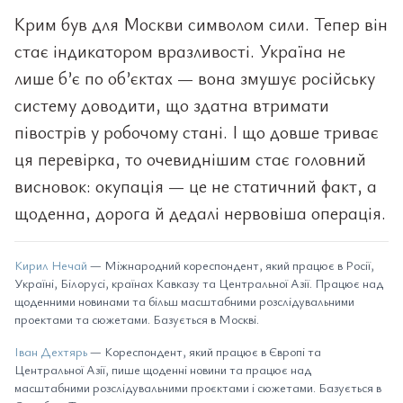
Крим був для Москви символом сили. Тепер він
стає індикатором вразливості. Україна не
лише б’є по об’єктах — вона змушує російську
систему доводити, що здатна втримати
півострів у робочому стані. І що довше триває
ця перевірка, то очевиднішим стає головний
висновок: окупація — це не статичний факт, а
щоденна, дорога й дедалі нервовіша операція.
Кирил Нечай
— Міжнародний кореспондент, який працює в Росії,
Україні, Білорусі, країнах Кавказу та Центральної Азії. Працює над
щоденними новинами та більш масштабними розслідувальними
проектами та сюжетами. Базується в Москві.
Іван Дехтярь
— Кореспондент, який працює в Європі та
Центральної Азії, пише щоденні новини та працює над
масштабними розслідувальними проєктами і сюжетами. Базується в