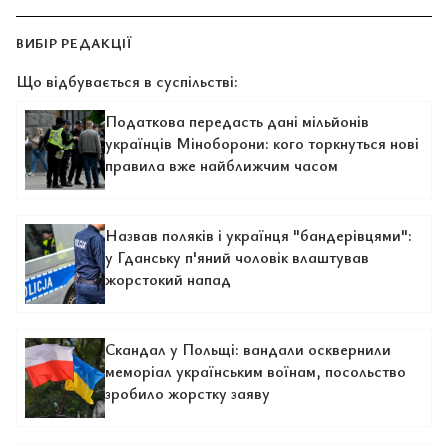
ВИБІР РЕДАКЦІЇ
Що відбувається в суспільстві:
Податкова передасть дані мільйонів
українців Міноборони: кого торкнуться нові
правила вже найближчим часом
Назвав поляків і українця "бандерівцями":
у Гданську п'яний чоловік влаштував
жорстокий напад
Скандал у Польщі: вандали осквернили
меморіал українським воїнам, посольство
зробило жорстку заяву