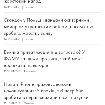
жорстокий напад
16:45 GMT+3 | Європа
Скандал у Польщі: вандали осквернили
меморіал українським воїнам, посольство
зробило жорстку заяву
16:10 GMT+3 | Європа
Велика приватизація під загрозою? У
ФДМУ заявили про тиск, який може
відлякати інвесторів
15:58 GMT+3 | Економіка
Новий iPhone приховує важливі
налаштування: 5 кроків, які потрібно
зробити в перші хвилини після покупки
15:16 GMT+3 | Технології