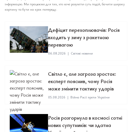
інформацію. Ми працюємо для тих, хто хоче розуміти суть подій, бачити широку
картину та бути на крок попереду.
Дефіцит перехоплювачів: Росія
входить у зиму з ракетною
перевагою
06.08.2026
|
Світові новини
Світло є, але загроза зростає:
експерт пояснив, чому Росія
може змінити тактику ударів
05.08.2026
|
Війна Росії проти України
Росія розгорнула в космосі сотні
нових супутників: чи здатна