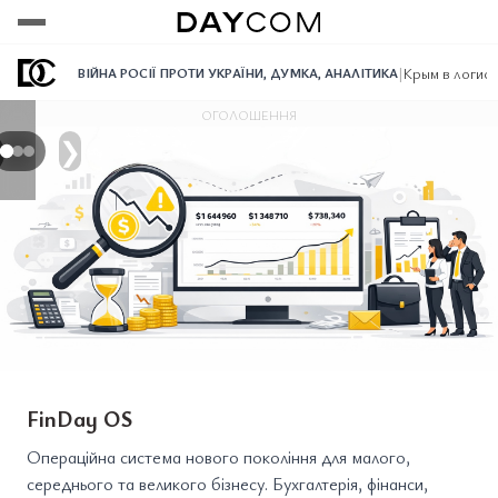
Переглянути
Переглянути
Переглянути
|
Крым в логис
ВІЙНА РОСІЇ ПРОТИ УКРАЇНИ
,
ДУМКА
,
АНАЛІТИКА
ОГОЛОШЕННЯ
❯
FinDay OS
Операційна система нового покоління для малого,
середнього та великого бізнесу. Бухгалтерія, фінанси,