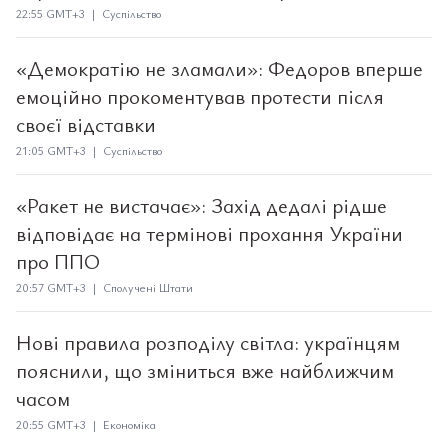
22:55 GMT+3 | Суспільство
«Демократію не зламали»: Федоров вперше
емоційно прокоментував протести після
своєї відставки
21:05 GMT+3 | Суспільство
«Ракет не вистачає»: Захід дедалі рідше
відповідає на термінові прохання України
про ППО
20:57 GMT+3 | Сполучені Штати
Нові правила розподілу світла: українцям
пояснили, що зміниться вже найближчим
часом
20:55 GMT+3 | Економіка