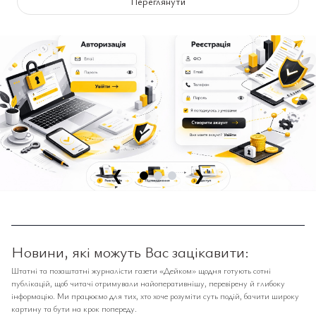
Переглянути
❮
❯
Новини, які можуть Вас зацікавити:
Штатні та позаштатні журналісти газети «Дейком» щодня готують сотні
публікацій, щоб читачі отримували найоперативнішу, перевірену й глибоку
інформацію. Ми працюємо для тих, хто хоче розуміти суть подій, бачити широку
картину та бути на крок попереду.