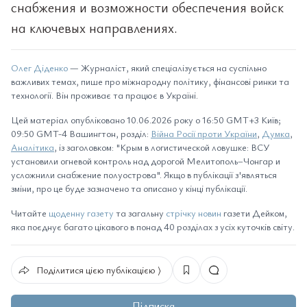
снабжения и возможности обеспечения войск
на ключевых направлениях.
Олег Діденко
— Журналіст, який спеціалізується на суспільно
важливих темах, пише про міжнародну політику, фінансові ринки та
технології. Він проживає та працює в Україні.
Цей матеріал опубліковано 10.06.2026 року о 16:50 GMT+3 Київ;
09:50 GMT-4 Вашингтон, розділ:
Війна Росії проти України
,
Думка
,
Аналітика
, із заголовком: "Крым в логистической ловушке: ВСУ
установили огневой контроль над дорогой Мелитополь–Чонгар и
усложнили снабжение полуострова". Якщо в публікації з'являться
зміни, про це буде зазначено та описано у кінці публікації.
Читайте
щоденну газету
та загальну
стрічку новин
газети Дейком,
яка поєднує багато цікавого в понад 40 розділах з усіх куточків світу.
Поділитися цією публікацією ⟩
Підписка