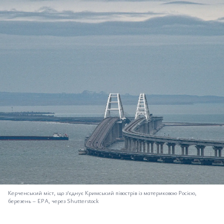
Керченський міст, що з’єднує Кримський півострів із материковою Росією,
березень
–
EPA, через Shutterstock