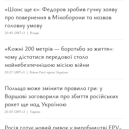
«Шанс ще є»: Федоров зробив гучну заяву
про повернення в Міноборони та назвав
головну умову
20:45 GMT+3 | Влада
«Кожні 200 метрів — боротьба за життя»:
чому дістатися передової стало
найнебезпечнішою місією війни
20:37 GMT+3 | Війна Росії проти України
Польща може змінити правила гри: у
Варшаві заговорили про збиття російських
ракет ще над Україною
20:30 GMT+3 | Європа
Росія готує новий ривок у виробництві FPV-