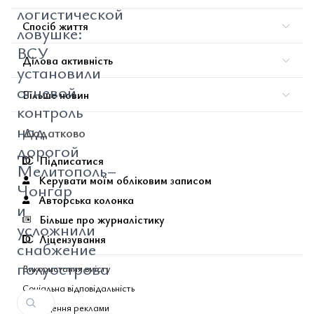
логистической
Спосіб життя
ловушке:
ВСУ
Ділова активність
установили
огневой
Більше новин
контроль
над
Додатково
дорогой
Підписатися
Мелитополь–
Керувати моїм обліковим записом
Чонгар
Авторська колонка
и
Більше про журналістику
усложнили
Ліцензування
снабжение
полуострова
Використання вмісту
Соціальна відповідальність
Розміщення реклами