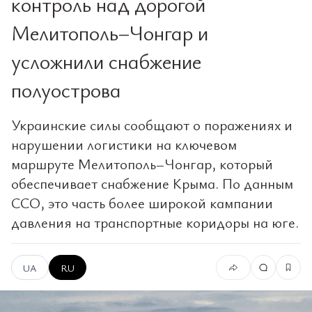
контроль над дорогой
Мелитополь–Чонгар и
усложнили снабжение
полуострова
Украинские силы сообщают о поражениях и
нарушении логистики на ключевом
маршруте Мелитополь–Чонгар, который
обеспечивает снабжение Крыма. По данным
ССО, это часть более широкой кампании
давления на транспортные коридоры на юге.
UA
RU