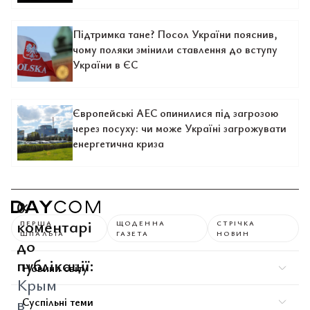
Підтримка тане? Посол України пояснив,
чому поляки змінили ставлення до вступу
України в ЄС
Європейські АЕС опинилися під загрозою
через посуху: чи може Україні загрожувати
енергетична криза
0
коментарі
ПЕРША
ЩОДЕННА
СТРІЧКА
ШПАЛЬТА
ГАЗЕТА
НОВИН
до
публікації:
Новини світу
Крым
в
Суспільні теми