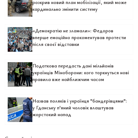
розкрив новий план мобілізації, який може
кардинально змінити систему
«Демократію не зламали»: Федоров
вперше емоційно прокоментував протести
після своєї відставки
Податкова передасть дані мільйонів
українців Міноборони: кого торкнуться нові
правила вже найближчим часом
Назвав поляків і українця "бандерівцями":
у Гданську п'яний чоловік влаштував
жорстокий напад