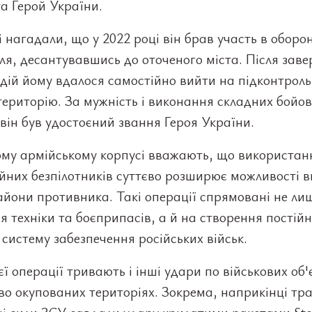
та Герой України.
і нагадали, що у 2022 році він брав участь в оборон
я, десантувавшись до оточеного міста. Після зав
дій йому вдалося самостійно вийти на підконтрол
територію. За мужність і виконання складних бойо
він був удостоєний звання Героя України.
ому армійському корпусі вважають, що використан
йних безпілотників суттєво розширює можливості в
айони противника. Такі операції спрямовані не ли
 техніки та боєприпасів, а й на створення постій
 систему забезпечення російських військ.
ієї операції тривають і інші удари по військових об'
о окупованих територіях. Зокрема, наприкінці тр