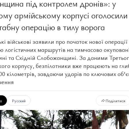
нщина під контролем дронів»: у
ому армійському корпусі оголосили
абну операцію в тилу ворога
кі військові заявили про початок нової операції 
ю логістичних маршрутів на тимчасово окупован
ні та Східній Слобожанщині. За даними Третьо
кого корпусу, безпілотники вже працюють на гли
00 кілометрів, завдаючи ударів по ключових об'є
чення
ка
Русский
Поділитися