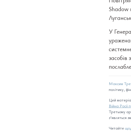
Повітря
Shadow п
Луганськ
У Генера
уражена
системне
засобів 
послабле
Максим Тре
політику, фі
Цей матеріа
Війна Росії 
Третьому арм
з'являться зм
Читайте
щод