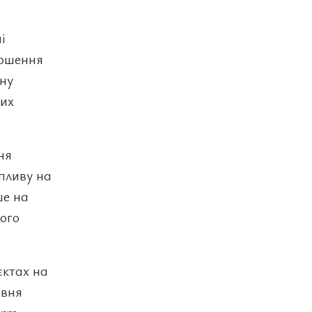
і
ершення
ьну
вих
ня
пливу на
ше на
ного
єктах на
авня