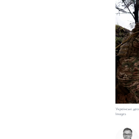
Українські де
Images