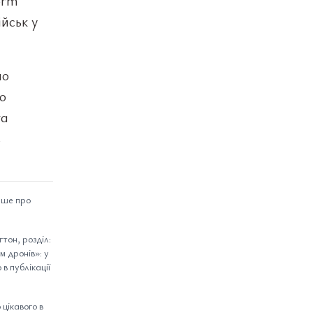
orm
йськ у
но
о
та
в
ише про
тон, розділ:
м дронів»: у
в публікації
цікавого в