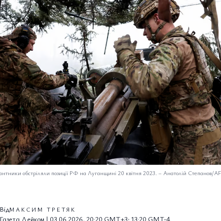
сантники обстріляли позиції РФ на Луганщині 20 квітня 2023.
–
Анатолій Степанов/AF
Від
МАКСИМ ТРЕТЯК
Газета Дейком | 03.06.2026, 20:20 GMT+3; 13:20 GMT-4