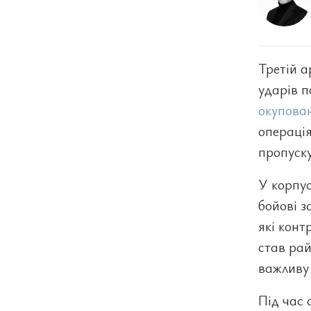
Третій а
ударів п
окупован
операція
пропуску
У корпус
бойові з
які конт
став рай
важливу 
Під час 