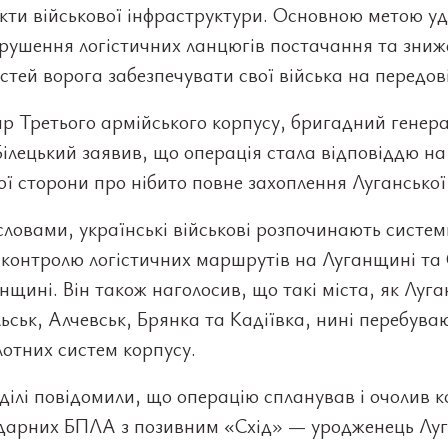
єкти військової інфраструктури. Основною метою у
орушення логістичних ланцюгів постачання та зни
тей ворога забезпечувати свої війська на передов
р Третього армійського корпусу, бригадний генер
ілецький заявив, що операція стала відповіддю на
ої сторони про нібито повне захоплення Луганської 
словами, українські військові розпочинають систем
 контролю логістичних маршрутів на Луганщині та 
щині. Він також наголосив, що такі міста, як Луга
ьськ, Алчевськ, Брянка та Кадіївка, нині перебуваю
ілотних систем корпусу.
ділі повідомили, що операцію спланував і очолив 
ударних БПЛА з позивним «Схід» — уродженець Луг