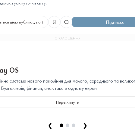
ілах з усіх куточків світу.
Підписка
тися цією публікацією ⟩
ОГОЛОШЕННЯ
ay OS
йна система нового покоління для малого, середнього та велико
. Бухгалтерія, фінанси, аналітика в одному екрані.
Переглянути
❮
❯