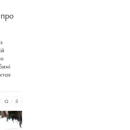
 про
з
ій
го
бині
ктах