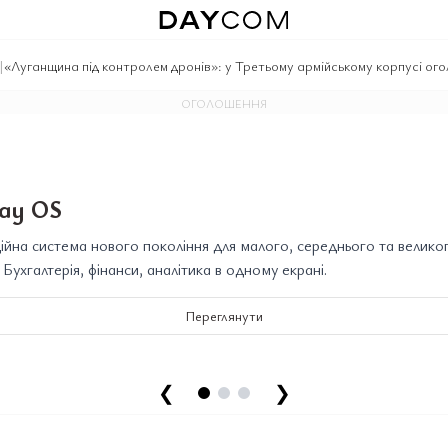
|
«Луганщина під контролем дронів»: у Третьому армійському корпусі ог
ОГОЛОШЕННЯ
ay OS
йна система нового покоління для малого, середнього та велико
. Бухгалтерія, фінанси, аналітика в одному екрані.
Переглянути
❮
❯