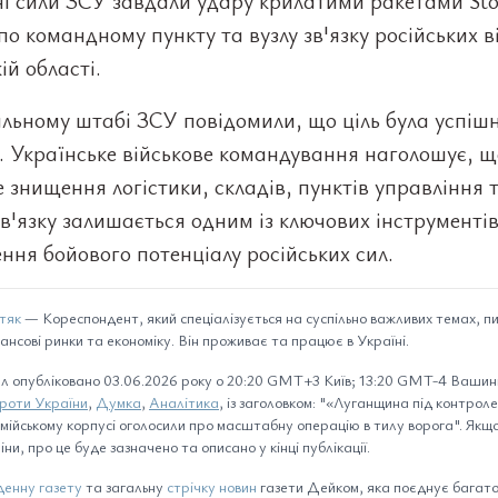
ні сили ЗСУ завдали удару крилатими ракетами St
о командному пункту та вузлу зв'язку російських ві
ій області.
льному штабі ЗСУ повідомили, що ціль була успіш
. Українське військове командування наголошує, щ
 знищення логістики, складів, пунктів управління 
зв'язку залишається одним із ключових інструменті
ння бойового потенціалу російських сил.
тяк
— Кореспондент, який спеціалізується на суспільно важливих темах, п
нансові ринки та економіку. Він проживає та працює в Україні.
л опубліковано 03.06.2026 року о 20:20 GMT+3 Київ; 13:20 GMT-4 Вашинг
проти України
,
Думка
,
Аналітика
, із заголовком: "«Луганщина під контроле
ійському корпусі оголосили про масштабну операцію в тилу ворога". Якщо 
іни, про це буде зазначено та описано у кінці публікації.
енну газету
та загальну
стрічку новин
газети Дейком, яка поєднує багато 