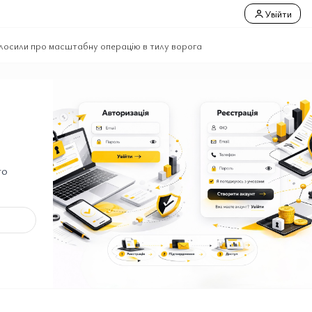
Увійти
олосили про масштабну операцію в тилу ворога
го