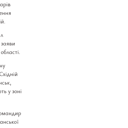
дарів
ження
ій.
ал
 заяви
області.
ну
Східній
нськ,
ть у зоні
командир
анської