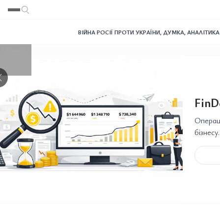
Переглянути
Переглянути
Переглянути
Переглянути
Переглянути
ВІЙНА РОСІЇ ПРОТИ УКРАЇНИ
,
ДУМКА
,
АНАЛІТИКА
❯
FinD
Операці
бізнесу