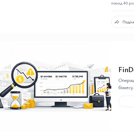
понад 40 розд
Поділи
FinD
Операці
бізнесу