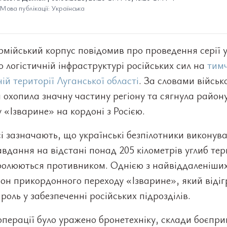
Мова публікації: Українська
рмійський корпус повідомив про проведення серії 
о логістичній інфраструктурі російських сил на
тим
ій території Луганської області
. За словами військ
 охопила значну частину регіону та сягнула район
 «Ізварине» на кордоні з Росією.
і зазначають, що українські безпілотники виконув
авдання на відстані понад 205 кілометрів углиб тер
ролюються противником. Однією з найвіддаленіших
он прикордонного переходу «Ізварине», який відіг
роль у забезпеченні російських підрозділів.
операції було уражено бронетехніку, склади боєпри