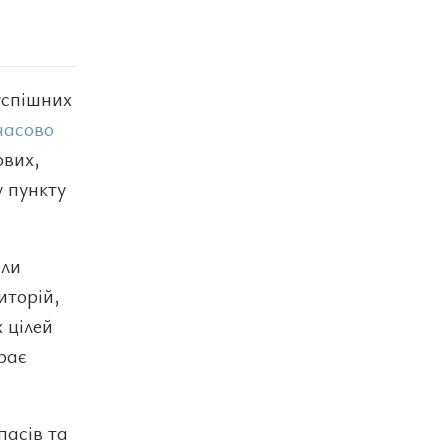
успішних
часово
ових,
у пункту
али
иторій,
 цілей
рає
пасів та