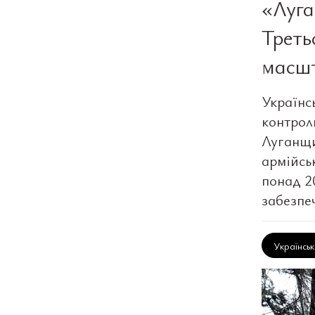
«Луга
Треть
масшт
Українсь
контрол
Луганщи
армійсь
понад 2
забезпе
Українсь