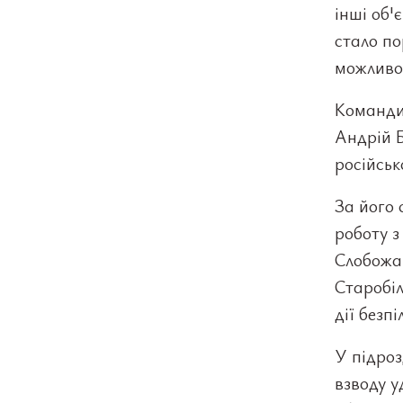
інші об'
стало п
можливос
Команди
Андрій Б
російськ
За його 
роботу з
Слобожан
Старобіл
дії безп
У підроз
взводу 