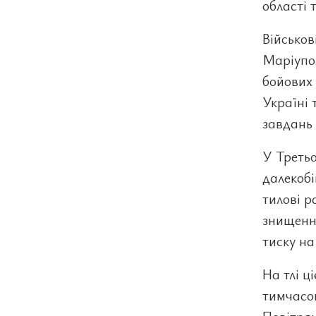
області 
Військов
Маріупол
бойових 
Україні 
завдань 
У Треть
далекобі
тилові р
знищення
тиску на
На тлі ц
тимчасов