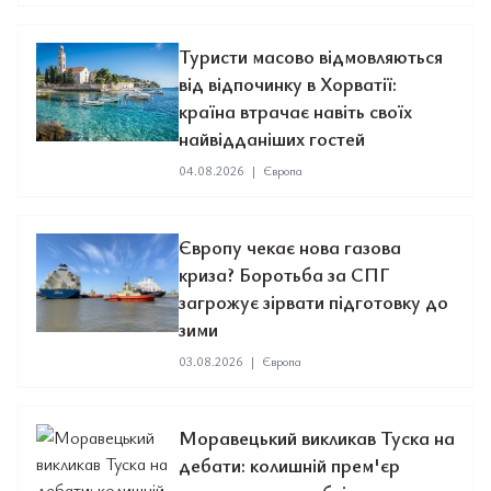
Туристи масово відмовляються
від відпочинку в Хорватії:
країна втрачає навіть своїх
найвідданіших гостей
04.08.2026
|
Європа
Європу чекає нова газова
криза? Боротьба за СПГ
загрожує зірвати підготовку до
зими
03.08.2026
|
Європа
Моравецький викликав Туска на
дебати: колишній прем'єр