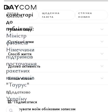
0
коментарі
ПЕРША
ЩОДЕННА
СТРІЧКА
ШПАЛЬТА
ГАЗЕТА
НОВИН
до
публікації:
Новини світу
Міністр
фінансів
Суспільні теми
Німеччини
Спосіб життя
підтримав
постачання
Ділова активність
ракетних
комплексів
Більше новин
"Таурус"
в
Додатково
Україну
Підписатися
Керувати моїм обліковим записом