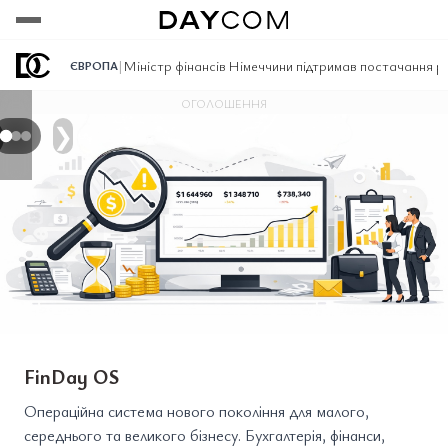
Переглянути
Переглянути
Переглянути
|
Міністр фінансів Німеччини підтримав постачання ра
ЄВРОПА
ОГОЛОШЕННЯ
❯
FinDay OS
Операційна система нового покоління для малого,
середнього та великого бізнесу. Бухгалтерія, фінанси,