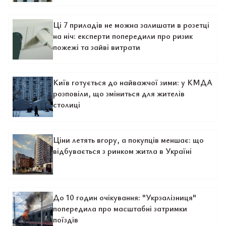
Ці 7 приладів не можна залишати в розетці
на ніч: експерти попередили про ризик
пожежі та зайві витрати
Київ готується до найважчої зими: у КМДА
розповіли, що зміниться для жителів
столиці
Ціни летять вгору, а покупців меншає: що
відбувається з ринком житла в Україні
До 10 годин очікування: "Укрзалізниця"
попередила про масштабні затримки
поїздів