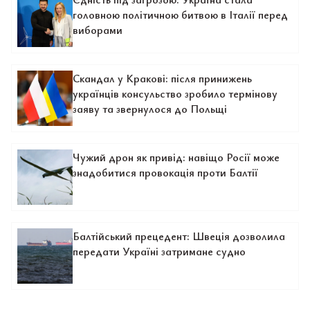
головною політичною битвою в Італії перед
виборами
Скандал у Кракові: після принижень
українців консульство зробило термінову
заяву та звернулося до Польщі
Чужий дрон як привід: навіщо Росії може
знадобитися провокація проти Балтії
Балтійський прецедент: Швеція дозволила
передати Україні затримане судно