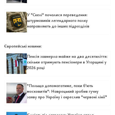
У "Скелі" почалися переведення:
штурмовиків легендарного полку
направляють до інших підрозділів
Європейські новини:
Пенсія завмерла майже на два десятиліття:
скільки отримують пенсіонери в Угорщині у
2026 році
"Польща допомагатиме, поки б'ють
московитів": Навроцький зробив гучну
заяву про Україну і окреслив "червоні лінії"
Єдність під загрозою: Україна стала