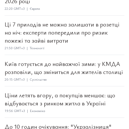
2026 році
22:20 GMT+3 | Європа
Ці 7 приладів не можна залишати в розетці
на ніч: експерти попередили про ризик
пожежі та зайві витрати
21:50 GMT+3 | Технології
Київ готується до найважчої зими: у КМДА
розповіли, що зміниться для жителів столиці
20:15 GMT+3 | Суспільство
Ціни летять вгору, а покупців меншає: що
відбувається з ринком житла в Україні
19:56 GMT+3 | Економіка
До 10 годин очікування: "Укрзалізниця"