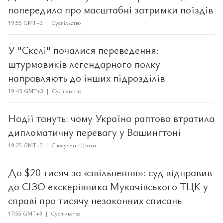
попередила про масштабні затримки поїздів
19:55 GMT+3 | Суспільство
У "Скелі" почалися переведення:
штурмовиків легендарного полку
направляють до інших підрозділів
19:45 GMT+3 | Суспільство
Надії тануть: чому Україна раптово втратила
дипломатичну перевагу у Вашингтоні
19:25 GMT+3 | Сполучені Штати
До $20 тисяч за «звільнення»: суд відправив
до СІЗО екскерівника Мукачівського ТЦК у
справі про тисячу незаконних списань
17:55 GMT+3 | Суспільство