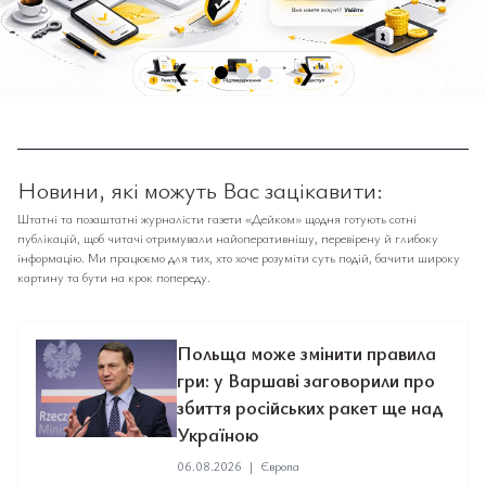
❮
❯
Новини, які можуть Вас зацікавити:
Штатні та позаштатні журналісти газети «Дейком» щодня готують сотні
публікацій, щоб читачі отримували найоперативнішу, перевірену й глибоку
інформацію. Ми працюємо для тих, хто хоче розуміти суть подій, бачити широку
картину та бути на крок попереду.
Польща може змінити правила
гри: у Варшаві заговорили про
збиття російських ракет ще над
Україною
06.08.2026
|
Європа