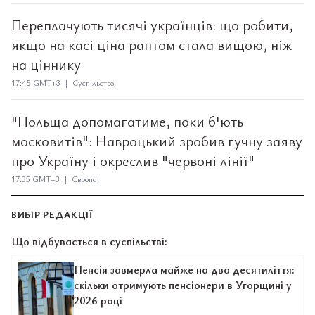
Переплачують тисячі українців: що робити,
якщо на касі ціна раптом стала вищою, ніж
на ціннику
17:45 GMT+3 | Суспільство
"Польща допомагатиме, поки б'ють
московитів": Навроцький зробив гучну заяву
про Україну і окреслив "червоні лінії"
17:35 GMT+3 | Європа
ВИБІР РЕДАКЦІЇ
Що відбувається в суспільстві:
Пенсія завмерла майже на два десятиліття:
скільки отримують пенсіонери в Угорщині у
2026 році