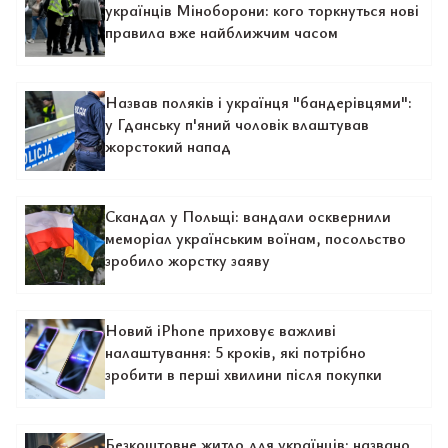
українців Міноборони: кого торкнуться нові
правила вже найближчим часом
Назвав поляків і українця "бандерівцями":
у Гданську п'яний чоловік влаштував
жорстокий напад
Скандал у Польщі: вандали осквернили
меморіал українським воїнам, посольство
зробило жорстку заяву
Новий iPhone приховує важливі
налаштування: 5 кроків, які потрібно
зробити в перші хвилини після покупки
Безкоштовне житло для українців: названо