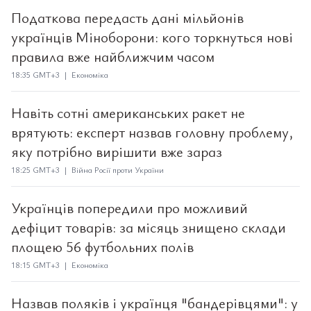
Податкова передасть дані мільйонів
українців Міноборони: кого торкнуться нові
правила вже найближчим часом
18:35 GMT+3 | Економіка
Навіть сотні американських ракет не
врятують: експерт назвав головну проблему,
яку потрібно вирішити вже зараз
18:25 GMT+3 | Війна Росії проти України
Українців попередили про можливий
дефіцит товарів: за місяць знищено склади
площею 56 футбольних полів
18:15 GMT+3 | Економіка
Назвав поляків і українця "бандерівцями": у