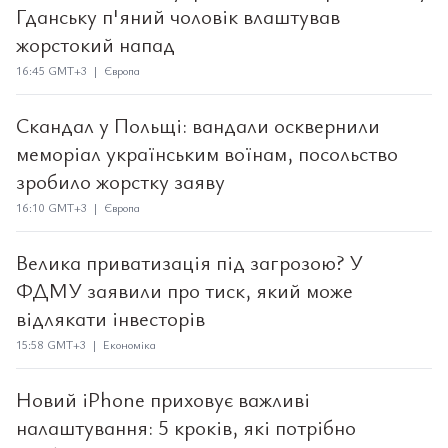
Гданську п'яний чоловік влаштував
жорстокий напад
16:45 GMT+3 | Європа
Скандал у Польщі: вандали осквернили
меморіал українським воїнам, посольство
зробило жорстку заяву
16:10 GMT+3 | Європа
Велика приватизація під загрозою? У
ФДМУ заявили про тиск, який може
відлякати інвесторів
15:58 GMT+3 | Економіка
Новий iPhone приховує важливі
налаштування: 5 кроків, які потрібно