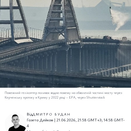
Пожежний гелікоптер поливає водою пожежу на обваленій частині мосту через
Керченську протоку в Криму у 2022 році
–
EPA, через Shutterstock
Від
ДМИТРО БУДАН
Газета Дейком | 21.06.2026, 21:58 GMT+3; 14:58 GMT-
4