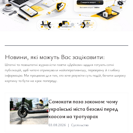
❮
❯
Новини, які можуть Вас зацікавити:
Штатні та позаштатні журналісти газети «Дейком» щодня готують сотні
публікацій, щоб читачі отримували найоперативнішу, перевірену й глибоку
інформацію. Ми працюємо для тих, хто хоче розуміти суть подій, бачити широку
картину та бути на крок попереду.
Самокати поза законом: чому
українські міста безсилі перед
хаосом на тротуарах
03.08.2026
|
Суспільство