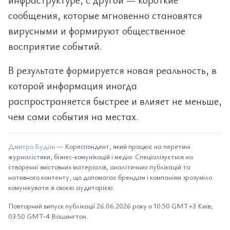
сообщения, которые мгновенно становятся
вирусными и формируют общественное
восприятие событий.
В результате формируется новая реальность, в
которой информация иногда
распространяется быстрее и влияет не меньше,
чем сами события на местах.
Дмитро Будан
— Кореспондент, який працює на перетині
журналістики, бізнес-комунікацій і медіа. Спеціалізується на
створенні змістовних матеріалів, аналітичних публікацій та
нативного контенту, що допомагає брендам і компаніям зрозуміло
комунікувати зі своєю аудиторією.
Повторний випуск публікації 26.06.2026 року о 10:50 GMT+3 Київ;
03:50 GMT-4 Вашингтон.