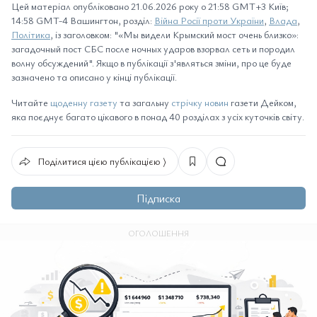
Цей матеріал опубліковано 21.06.2026 року о 21:58 GMT+3 Київ;
14:58 GMT-4 Вашингтон, розділ:
Війна Росії проти України
,
Влада
,
Політика
, із заголовком: "«Мы видели Крымский мост очень близко»:
загадочный пост СБС после ночных ударов взорвал сеть и породил
волну обсуждений". Якщо в публікації з'являться зміни, про це буде
зазначено та описано у кінці публікації.
Читайте
щоденну газету
та загальну
стрічку новин
газети Дейком,
яка поєднує багато цікавого в понад 40 розділах з усіх куточків світу.
Поділитися цією публікацією ⟩
Підписка
ОГОЛОШЕННЯ