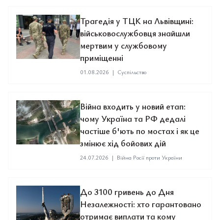
Трагедія у ТЦК на Львівщині:
військовослужбовця знайшли
мертвим у службовому
приміщенні
01.08.2026
|
Суспільство
Війна входить у новий етап:
чому Україна та РФ дедалі
частіше б'ють по мостах і як це
змінює хід бойових дій
24.07.2026
|
Війна Росії проти України
До 3100 гривень до Дня
Незалежності: хто гарантовано
отримає виплати та кому