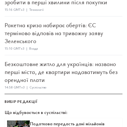
зробити в перші хвилини після покупки
15:16 GMT+3 | Технології
Ракетна криза набирає обертів: ЄС
терміново відповів на тривожну заяву
Зеленського
15:10 GMT+3 | Влада
Безкоштовне житло для українців: названо
перші міста, де квартири надаватимуть без
орендної плати
14:58 GMT+3 | Суспільство
ВИБІР РЕДАКЦІЇ
Що відбувається в суспільстві:
Податкова передасть дані мільйонів