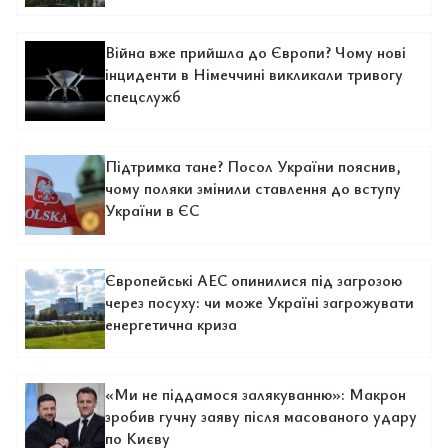
Війна вже прийшла до Європи? Чому нові
інциденти в Німеччині викликали тривогу
спецслужб
Підтримка тане? Посол України пояснив,
чому поляки змінили ставлення до вступу
України в ЄС
Європейські АЕС опинилися під загрозою
через посуху: чи може Україні загрожувати
енергетична криза
«Ми не піддамося залякуванню»: Макрон
зробив гучну заяву після масованого удару
по Києву