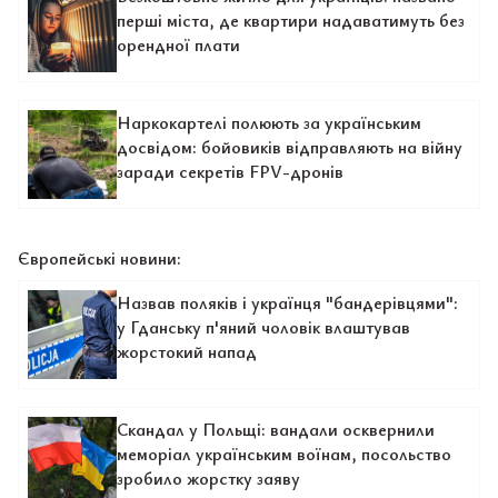
перші міста, де квартири надаватимуть без
орендної плати
Наркокартелі полюють за українським
досвідом: бойовиків відправляють на війну
заради секретів FPV-дронів
Європейські новини:
Назвав поляків і українця "бандерівцями":
у Гданську п'яний чоловік влаштував
жорстокий напад
Скандал у Польщі: вандали осквернили
меморіал українським воїнам, посольство
зробило жорстку заяву