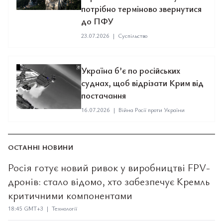
потрібно терміново звернутися
до ПФУ
23.07.2026
|
Суспільство
Україна б’є по російських
суднах, щоб відрізати Крим від
постачання
16.07.2026
|
Війна Росії проти України
ОСТАННІ НОВИНИ
Росія готує новий ривок у виробництві FPV-
дронів: стало відомо, хто забезпечує Кремль
критичними компонентами
18:45 GMT+3 | Технології