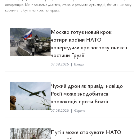
інформацію. Ми працюємо для тих, хто хоче розуміти суть подій, бачити широку
картину та бути на крок попереду.
Москва готує новий крок:
чотири країни НАТО
попередили про загрозу анексії
частини Грузії
07.08.2026
|
Влада
Чужий дрон як привід: навіщо
Росії може знадобитися
провокація проти Балтії
07.08.2026
|
Європа
Путін може атакувати НАТО