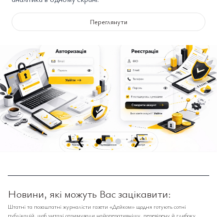
Переглянути
❮
❯
Новини, які можуть Вас зацікавити:
Штатні та позаштатні журналісти газети «Дейком» щодня готують сотні
публікацій, щоб читачі отримували найоперативнішу, перевірену й глибоку