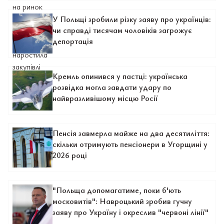
У Польщі зробили різку заяву про українців:
чи справді тисячам чоловіків загрожує
депортація
Кремль опинився у пастці: українська
розвідка могла завдати удару по
найвразливішому місцю Росії
Пенсія завмерла майже на два десятиліття:
скільки отримують пенсіонери в Угорщині у
2026 році
"Польща допомагатиме, поки б'ють
московитів": Навроцький зробив гучну
заяву про Україну і окреслив "червоні лінії"