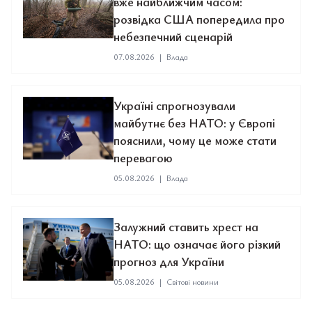
вже найближчим часом:
розвідка США попередила про
небезпечний сценарій
07.08.2026
|
Влада
Україні спрогнозували
майбутнє без НАТО: у Європі
пояснили, чому це може стати
перевагою
05.08.2026
|
Влада
Залужний ставить хрест на
НАТО: що означає його різкий
прогноз для України
05.08.2026
|
Світові новини