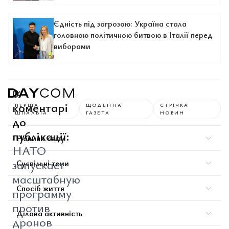
Єдність під загрозою: Україна стала
головною політичною битвою в Італії перед
виборами
0
коментарі
ПЕРША
ЩОДЕННА
СТРІЧКА
ШПАЛЬТА
ГАЗЕТА
НОВИН
до
публікації:
Новини світу
НАТО
запускает
Суспільні теми
масштабную
Спосіб життя
программу
против
Ділова активність
дронов