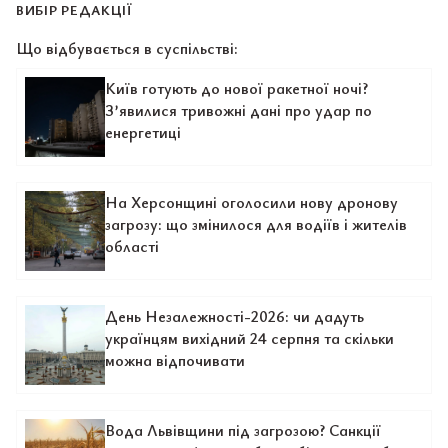
ВИБІР РЕДАКЦІЇ
Що відбувається в суспільстві:
Київ готують до нової ракетної ночі?
З’явилися тривожні дані про удар по
енергетиці
На Херсонщині оголосили нову дронову
загрозу: що змінилося для водіїв і жителів
області
День Незалежності-2026: чи дадуть
українцям вихідний 24 серпня та скільки
можна відпочивати
Вода Львівщини під загрозою? Санкції