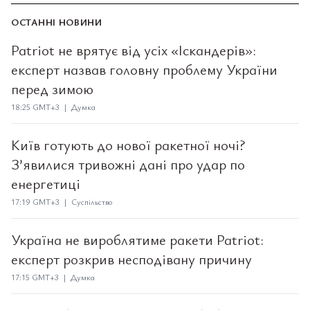
ОСТАННІ НОВИНИ
Patriot не врятує від усіх «Іскандерів»:
експерт назвав головну проблему України
перед зимою
18:25 GMT+3 | Думка
Київ готують до нової ракетної ночі?
З’явилися тривожні дані про удар по
енергетиці
17:19 GMT+3 | Суспільство
Україна не вироблятиме ракети Patriot:
експерт розкрив несподівану причину
17:15 GMT+3 | Думка