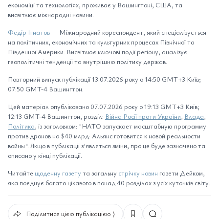
економіці та технологіях, проживає у Вашингтоні, США, та
висвітлює міжнародні новини.
Федір Ігнатов
— Міжнародний кореспондент, який спеціалізується
на політичних, економічних та культурних процесах Північної та
Південної Америки. Висвітлює ключові події регіону, аналізує
геополітичні тенденції та внутрішню політику держав.
Повторний випуск публікації 13.07.2026 року о 14:50 GMT+3 Київ;
07:50 GMT-4 Вашингтон.
Цей матеріал опубліковано 07.07.2026 року о 19:13 GMT+3 Київ;
12:13 GMT-4 Вашингтон, розділ:
Війна Росії проти України
,
Влада
,
Політика
, із заголовком: "НАТО запускает масштабную программу
против дронов на $40 млрд: Альянс готовится к новой реальности
войны". Якщо в публікації з'являться зміни, про це буде зазначено та
описано у кінці публікації.
Читайте
щоденну газету
та загальну
стрічку новин
газети Дейком,
яка поєднує багато цікавого в понад 40 розділах з усіх куточків світу.
Поділитися цією публікацією ⟩