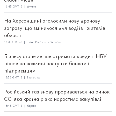
16:45 GMT+3 | Думка
На Херсонщині оголосили нову дронову
загрозу: що змінилося для водіїв і жителів
області
16:35 GMT+3 | Війна Росії проти України
Бізнесу стане легше отримати кредит: НБУ
пішов на важливі поступки банкам і
підприємцям
13:56 GMT+3 | Економіка
Російський газ знову проривається на ринок
ЄС: яка країна різко наростила закупівлі
13:48 GMT+3 | Європа