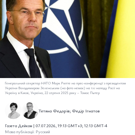
Генеральний секретар НАТО Марк Рютте на прес-конференції з президентом
України Володимиром Зеленським (на фото немає) на тлі нападу Росії на
Україну в Києві, Україна, 22 серпня 2025 року
–
Томас Пытер
Тетяна Федорів; Федір Ігнатов
Газета Дейком | 07.07.2026, 19:13 GMT+3; 12:13 GMT-4
Мова публікації: Русский