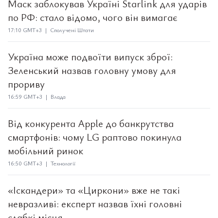
Маск заблокував Україні Starlink для ударів
по РФ: стало відомо, чого він вимагає
17:10 GMT+3 | Сполучені Штати
Україна може подвоїти випуск зброї:
Зеленський назвав головну умову для
прориву
16:59 GMT+3 | Влада
Від конкурента Apple до банкрутства
смартфонів: чому LG раптово покинула
мобільний ринок
16:50 GMT+3 | Технології
«Іскандери» та «Циркони» вже не такі
невразливі: експерт назвав їхні головні
слабкі місця