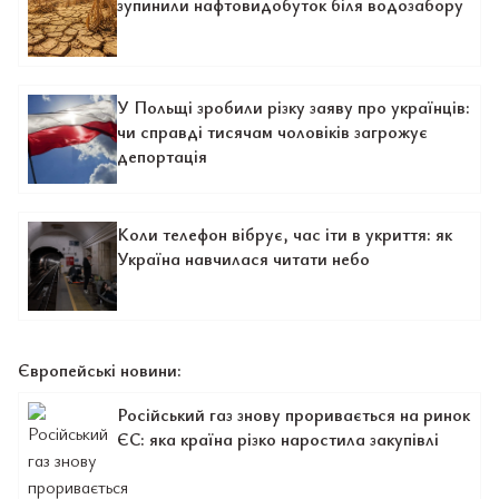
зупинили нафтовидобуток біля водозабору
У Польщі зробили різку заяву про українців:
чи справді тисячам чоловіків загрожує
депортація
Коли телефон вібрує, час іти в укриття: як
Україна навчилася читати небо
Європейські новини:
Російський газ знову проривається на ринок
ЄС: яка країна різко наростила закупівлі