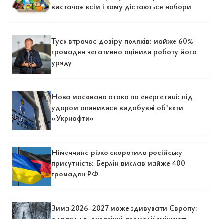
вистачає всім і кому дістаються набори
Туск втрачає довіру поляків: майже 60%
громадян негативно оцінили роботу його
уряду
Нова масована атака по енергетиці: під
ударом опинилися видобувні об’єкти
«Укрнафти»
Німеччина різко скоротила російську
присутність: Берлін вислав майже 400
громадян РФ
Зима 2026–2027 може здивувати Європу:
одразу дві океанічні аномалії змінюють