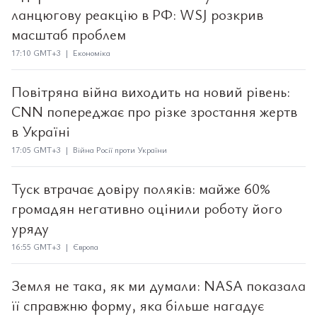
ланцюгову реакцію в РФ: WSJ розкрив
масштаб проблем
17:10 GMT+3 | Економіка
Повітряна війна виходить на новий рівень:
CNN попереджає про різке зростання жертв
в Україні
17:05 GMT+3 | Війна Росії проти України
Туск втрачає довіру поляків: майже 60%
громадян негативно оцінили роботу його
уряду
16:55 GMT+3 | Європа
Земля не така, як ми думали: NASA показала
її справжню форму, яка більше нагадує