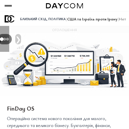
Переглянути
Переглянути
Переглянути
|
США та Ізраїль проти Ірану
|
Нетан
БЛИЗЬКИЙ СХІД
,
ПОЛІТИКА
ОГОЛОШЕННЯ
❯
FinDay OS
Операційна система нового покоління для малого,
середнього та великого бізнесу. Бухгалтерія, фінанси,