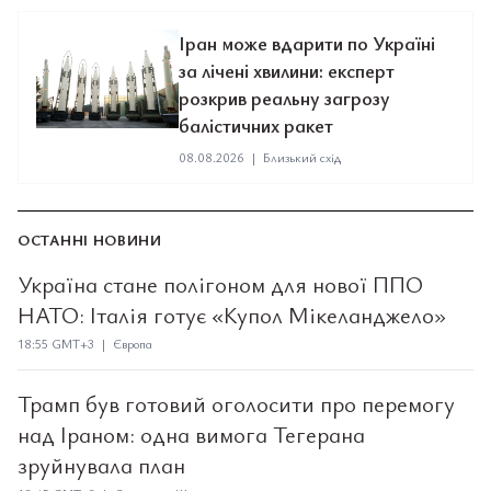
Іран може вдарити по Україні
за лічені хвилини: експерт
розкрив реальну загрозу
балістичних ракет
08.08.2026
|
Близький схід
ОСТАННІ НОВИНИ
Україна стане полігоном для нової ППО
НАТО: Італія готує «Купол Мікеланджело»
18:55 GMT+3 | Європа
Трамп був готовий оголосити про перемогу
над Іраном: одна вимога Тегерана
зруйнувала план