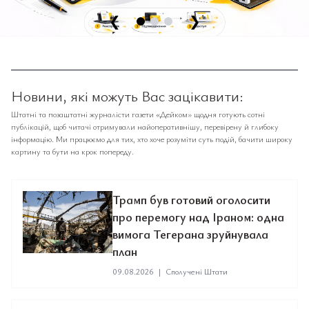
❮
❯
Новини, які можуть Вас зацікавити:
Штатні та позаштатні журналісти газети «Дейком» щодня готують сотні
публікацій, щоб читачі отримували найоперативнішу, перевірену й глибоку
інформацію. Ми працюємо для тих, хто хоче розуміти суть подій, бачити широку
картину та бути на крок попереду.
Трамп був готовий оголосити
про перемогу над Іраном: одна
вимога Тегерана зруйнувала
план
09.08.2026
|
Сполучені Штати