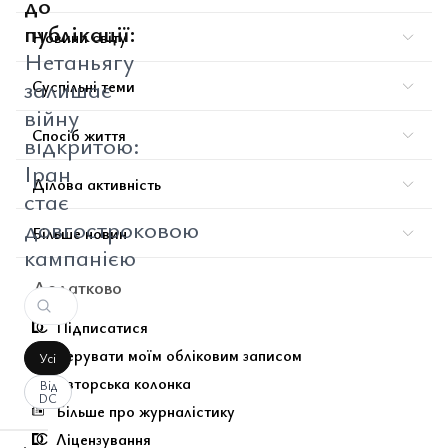
до
публікації:
Новини світу
Нетаньягу
залишає
Суспільні теми
війну
Спосіб життя
відкритою:
Іран
Ділова активність
стає
довгостроковою
Більше новин
кампанією
Додатково
Підписатися
Керувати моїм обліковим записом
Усі
Авторська колонка
Від
DC
Більше про журналістику
Ліцензування