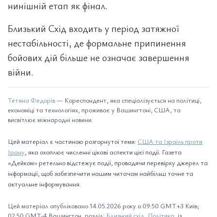
нинішній етап як фінал.
Близький Схід входить у період затяжної
нестабільності, де формальне припинення
бойових дій більше не означає завершення
війни.
Тетяна Федорів
— Кореспондент, яка спеціалізується на політиці,
економіці та технологіях, проживає у Вашингтоні, США, та
висвітлює міжнародні новини.
Цей матеріал є частиною розгорнутої теми:
США та Ізраїль проти
Ірану
, яка охоплює численні цікаві аспекти цієї події. Газета
«Дейком» ретельно відстежує події, проводячи перевірку джерел та
інформації, щоб забезпечити нашим читачам найбільш точне та
актуальне інформування.
Цей матеріал опубліковано 14.05.2026 року о 09:50 GMT+3 Київ;
02:50 GMT-4 Вашингтон, розділ:
Близький схід
,
Політика
, із