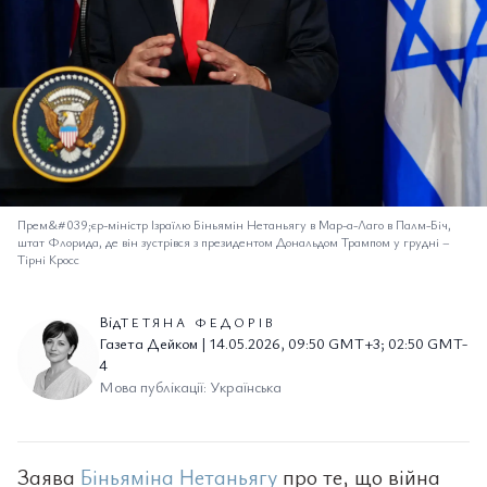
Прем&#039;єр-міністр Ізраїлю Біньямін Нетаньягу в Мар-а-Лаго в Палм-Біч,
штат Флорида, де він зустрівся з президентом Дональдом Трампом у грудні
–
Тірні Кросс
Від
ТЕТЯНА ФЕДОРІВ
Газета Дейком | 14.05.2026, 09:50 GMT+3; 02:50 GMT-
4
Мова публікації: Українська
Заява
Біньяміна Нетаньягу
про те, що війна