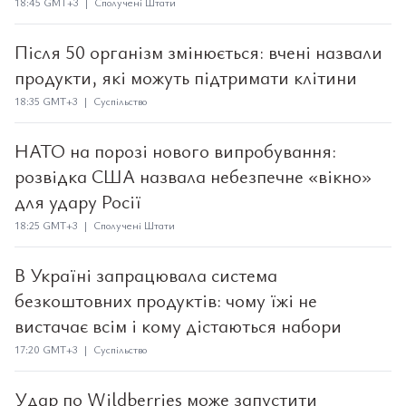
18:45 GMT+3 | Сполучені Штати
Після 50 організм змінюється: вчені назвали
продукти, які можуть підтримати клітини
18:35 GMT+3 | Суспільство
НАТО на порозі нового випробування:
розвідка США назвала небезпечне «вікно»
для удару Росії
18:25 GMT+3 | Сполучені Штати
В Україні запрацювала система
безкоштовних продуктів: чому їжі не
вистачає всім і кому дістаються набори
17:20 GMT+3 | Суспільство
Удар по Wildberries може запустити