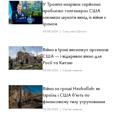
У Трампа назріває серйозна
проблема: топгенерал США
закликає шукати вихід із війни з
Іраном
09.08.2026
|
Сполучені Штати
Війна в Ірані виснажує арсенали
США — і відкриває вікно для
Росії та Китаю
09.08.2026
|
Світові новини
Війна за гроші Hezbollah: як
Ізраїль і США б’ють по
фінансовому тилу угруповання
09.08.2026
|
Світові новини