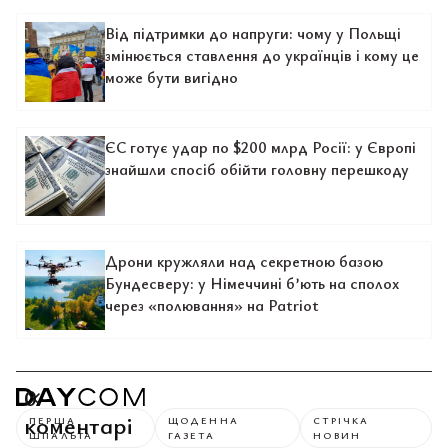
Від підтримки до напруги: чому у Польщі
змінюється ставлення до українців і кому це
може бути вигідно
ЄС готує удар по $200 млрд Росії: у Європі
знайшли спосіб обійти головну перешкоду
Дрони кружляли над секретною базою
Бундесверу: у Німеччині б’ють на сполох
через «полювання» на Patriot
0
коментарі
ПЕРША
ЩОДЕННА
СТРІЧКА
ШПАЛЬТА
ГАЗЕТА
НОВИН