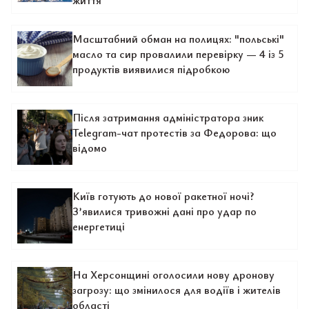
життя
Масштабний обман на полицях: "польські"
масло та сир провалили перевірку — 4 із 5
продуктів виявилися підробкою
Після затримання адміністратора зник
Telegram-чат протестів за Федорова: що
відомо
Київ готують до нової ракетної ночі?
З’явилися тривожні дані про удар по
енергетиці
На Херсонщині оголосили нову дронову
загрозу: що змінилося для водіїв і жителів
області