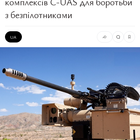
комплексів C-UAS для боротьби
з безпілотниками
UA