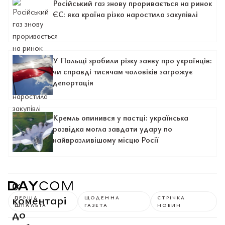
Російський газ знову проривається на ринок
ЄС: яка країна різко наростила закупівлі
У Польщі зробили різку заяву про українців:
чи справді тисячам чоловіків загрожує
депортація
Кремль опинився у пастці: українська
розвідка могла завдати удару по
найвразливішому місцю Росії
0
коментарі
ПЕРША
ЩОДЕННА
СТРІЧКА
ШПАЛЬТА
ГАЗЕТА
НОВИН
до