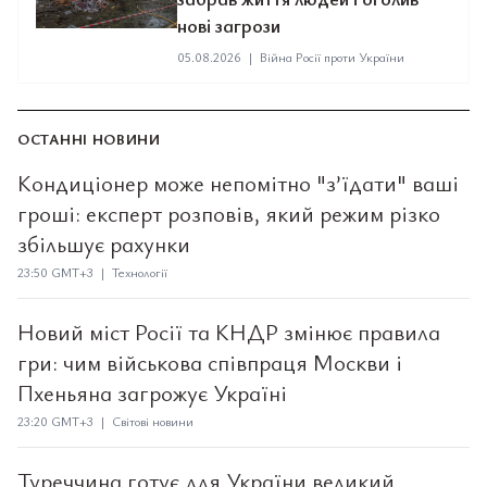
нові загрози
05.08.2026
|
Війна Росії проти України
ОСТАННІ НОВИНИ
Кондиціонер може непомітно "з’їдати" ваші
гроші: експерт розповів, який режим різко
збільшує рахунки
23:50 GMT+3 | Технології
Новий міст Росії та КНДР змінює правила
гри: чим військова співпраця Москви і
Пхеньяна загрожує Україні
23:20 GMT+3 | Світові новини
Туреччина готує для України великий