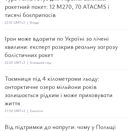
ракетний пакет: 12 M270, 70 ATACMS і
тисячі боєприпасів
22:55 GMT+3 | Влада
Іран може вдарити по Україні за лічені
хвилини: експерт розкрив реальну загрозу
балістичних ракет
22:20 GMT+3 | Близький схід
Таємниця під 4 кілометрами льоду:
антарктичне озеро мільйони років
залишається рідким і може приховувати
життя
21:50 GMT+3 | Екологія
Від підтримки до напруги: чому у Польщі