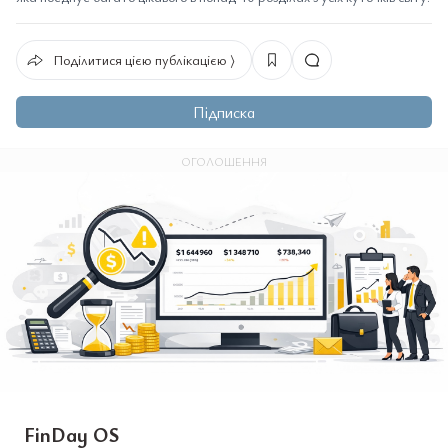
Поділитися цією публікацією ⟩
Підписка
ОГОЛОШЕННЯ
FinDay OS