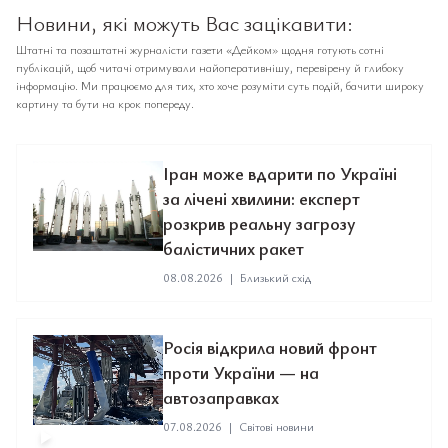
Новини, які можуть Вас зацікавити:
Штатні та позаштатні журналісти газети «Дейком» щодня готують сотні
публікацій, щоб читачі отримували найоперативнішу, перевірену й глибоку
інформацію. Ми працюємо для тих, хто хоче розуміти суть подій, бачити широку
картину та бути на крок попереду.
Іран може вдарити по Україні
за лічені хвилини: експерт
розкрив реальну загрозу
балістичних ракет
08.08.2026
|
Близький схід
Росія відкрила новий фронт
проти України — на
автозаправках
07.08.2026
|
Світові новини