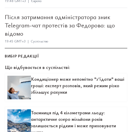
19:48 GMT+3 | Європа
Після затримання адміністратора зник
Telegram-чат протестів за Федорова: що
відомо
19:45 GMT+3 | Суспільство
ВИБІР РЕДАКЦІЇ
Що відбувається в суспільстві:
Кондиціонер може непомітно "з’їдати" ваші
гроші: експерт розповів, який режим різко
збільшує рахунки
Таємниця під 4 кілометрами льоду:
антарктичне озеро мільйони років
залишається рідким і може приховувати