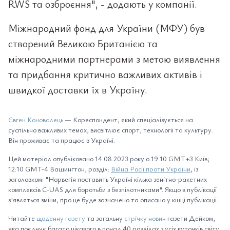
RWS та озброєння", - додають у компанії.
Міжнародний фонд для України (МФУ) був
створений Великою Британією та
міжнародними партнерами з метою виявлення
та придбання критично важливих активів і
швидкої доставки їх в Україну.
Євген Коновалець
— Кореспондент, який спеціалізується на
суспільно важливих темах, висвітлює спорт, технології та культуру.
Він проживає та працює в Україні.
Цей матеріал опубліковано 14.08.2023 року о 19:10 GMT+3 Київ;
12:10 GMT-4 Вашингтон, розділ:
Війна Росії проти України
, із
заголовком: "Норвегія поставить Україні кілька зенітно-ракетних
комплексів C-UAS для боротьби з безпілотниками". Якщо в публікації
з'являться зміни, про це буде зазначено та описано у кінці публікації.
Читайте
щоденну газету
та загальну
стрічку новин
газети Дейком,
яка поєднує багато цікавого в понад 40 розділах з усіх куточків світу.