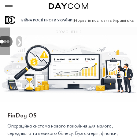
Переглянути
Переглянути
Переглянути
|
Норвегія поставить Україні кільк
ВІЙНА РОСІЇ ПРОТИ УКРАЇНИ
ОГОЛОШЕННЯ
❯
FinDay OS
Операційна система нового покоління для малого,
середнього та великого бізнесу. Бухгалтерія, фінанси,