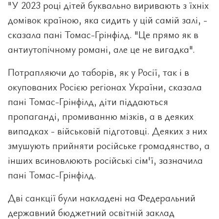
"У 2023 році дітей буквально виривають з їхніх
домівок країною, яка сидить у цій самій залі, -
сказала пані Томас-Грінфілд. "Це прямо як в
антиутопічному романі, але це не вигадка".
Потрапляючи до таборів, як у Росії, так і в
окупованих Росією регіонах України, сказала
пані Томас-Грінфілд, діти піддаються
пропаганді, промиванню мізків, а в деяких
випадках - військовій підготовці. Деяких з них
змушують прийняти російське громадянство, а
інших всиновлюють російські сім'ї, зазначила
пані Томас-Грінфілд.
Дві санкції були накладені на Федеральний
державний бюджетний освітній заклад