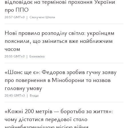
відповідає на термінові прохання України
про ППО
20:57 GMT+3 | Сполучені Штати
Нові правила розподілу світла: українцям
пояснили, що зміниться вже найближчим
часом
20:55 GMT+3 | Економіка
«Шанс ще є»: Федоров зробив гучну заяву
про повернення в Міноборони та назвав
головну умову
20:45 GMT+3 | Влада
«Кожні 200 метрів — боротьба за життя»:
чому дістатися передової стало
найнебезпечнішою місією війни