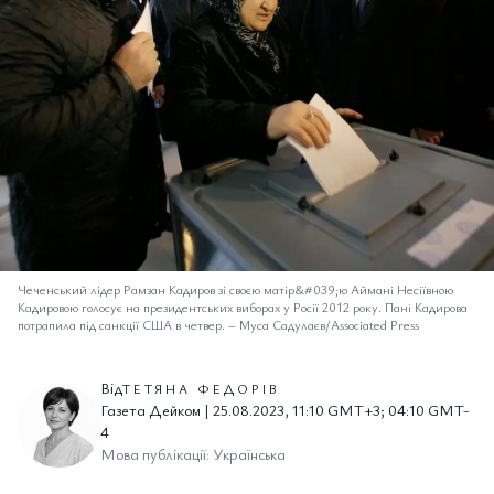
Чеченський лідер Рамзан Кадиров зі своєю матір&#039;ю Аймані Несіївною
Кадировою голосує на президентських виборах у Росії 2012 року. Пані Кадирова
потрапила під санкції США в четвер.
–
Муса Садулаєв/Associated Press
Від
ТЕТЯНА ФЕДОРІВ
Газета Дейком | 25.08.2023, 11:10 GMT+3; 04:10 GMT-
4
Мова публікації: Українська