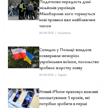
Податкова передасть дані
мільйонів українців
Міноборони: кого торкнуться
нові правила вже найближчим
часом
06.08.2026
|
Економіка
Скандал у Польщі: вандали
осквернили меморіал
українським воїнам, посольство
зробило жорстку заяву
06.08.2026
|
Європа
Новий iPhone приховує важливі
налаштування: 5 кроків, які
потрібно зробити в перші