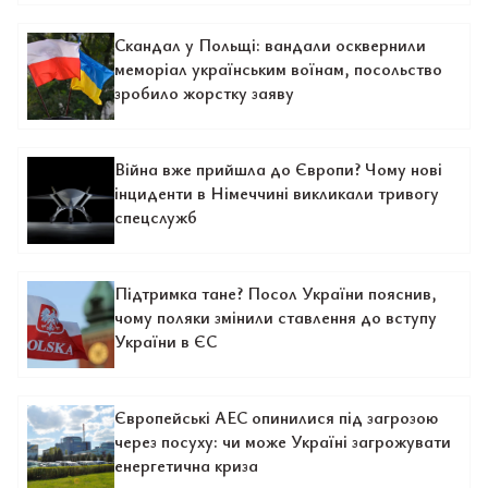
Скандал у Польщі: вандали осквернили
меморіал українським воїнам, посольство
зробило жорстку заяву
Війна вже прийшла до Європи? Чому нові
інциденти в Німеччині викликали тривогу
спецслужб
Підтримка тане? Посол України пояснив,
чому поляки змінили ставлення до вступу
України в ЄС
Європейські АЕС опинилися під загрозою
через посуху: чи може Україні загрожувати
енергетична криза