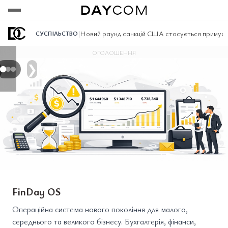
Переглянути
Переглянути
Переглянути
|
Новий раунд санкцій США стосується примусово
СУСПІЛЬСТВО
ОГОЛОШЕННЯ
❯
FinDay OS
Операційна система нового покоління для малого,
середнього та великого бізнесу. Бухгалтерія, фінанси,