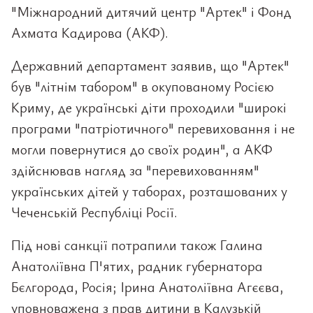
"Міжнародний дитячий центр "Артек" і Фонд
Ахмата Кадирова (АКФ).
Державний департамент заявив, що "Артек"
був "літнім табором" в окупованому Росією
Криму, де українські діти проходили "широкі
програми "патріотичного" перевиховання і не
могли повернутися до своїх родин", а АКФ
здійснював нагляд за "перевихованням"
українських дітей у таборах, розташованих у
Чеченській Республіці Росії.
Під нові санкції потрапили також Галина
Анатоліївна П'ятих, радник губернатора
Бєлгорода, Росія; Ірина Анатоліївна Агєєва,
уповноважена з прав дитини в Калузькій