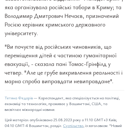
яка організувала російські табори в Криму; та
Володимир Дмитрович Нечаєв, призначений
Росією керівник кримського державного
університету.
"Ви почуєте від російських чиновників, що
переміщення дітей є частиною гуманітарної
евакуації, - сказала пані Томас-Грінфілд у
четвер. "Але це грубе викривлення реальності і
марна спроба виправдати невиправдане".
Тетяна Федорів
— Кореспондент, яка спеціалізується на політиці,
економіці та технологіях, проживає у Вашингтоні, США, та
висвітлює міжнародні новини.
Цей матеріал опубліковано 25.08.2023 року о 11:10 GMT+3 Київ;
04:10 GMT-4 Вашингтон, розділ:
Суспільство
, із заголовком: "Новий