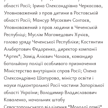
області Росії; Ірина Олександрівна Черкасова,
Уповноважений з прав дитини в Ростовській
області Росії; Мансур Мусаєвич Солтаєв,
Уповноважений з прав людини в Чеченській
Республіці; Муслім Магомедович Хучієв,
голова уряду Чеченської Республіки; Костянтин
Альбертович Федоренко, директор компанії
"Артек"; Замід Алієвич Чалаєв, командир
батальйону поліції особливого призначення
Міністерства внутрішніх справ Росії; Олена
Олександрівна Шапурова, міністр освіти і
науки підконтрольної Росії частини Запорізької
області України; Володимир Владиславович
Коваленко, начальник штабу
Севастопольського відділення "Молодої армії",