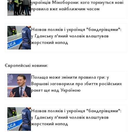
українців Міноборони: кого торкнуться нові
правила вже найближчим часом
Назвав поляків і українця "бандерівцями":
у Гданську п'яний чоловік влаштував
жорстокий напад
Європейські новини:
Польща може змінити правила гри: у
Варшаві заговорили про збиття російських
ракет ще над Україною
Назвав поляків і українця "бандерівцями":
у Гданську п'яний чоловік влаштував
жорстокий напад