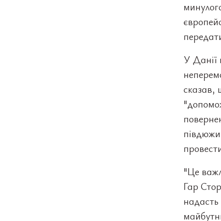
минулого
європей
передати
У Данії 
неперемо
сказав, 
"допомож
повернен
півдюжин
провести
"Це важл
Гар Стор
надасть 
майбутн