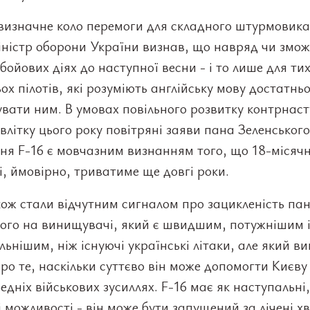
визначне коло перемоги для складного штурмовика
іністр оборони України визнав, що навряд чи змо
 бойових діях до наступної весни - і то лише для ти
ох пілотів, які розуміють англійську мову достатнь
вати ним. В умовах повільного розвитку контрнаст
влітку цього року повітряні заяви пана Зеленськог
ня F-16 є мовчазним визнанням того, що 18-місячн
і, ймовірно, триватиме ще довгі роки.
ож стали відчутним сигналом про зацикленість па
кого на винищувачі, який є швидшим, потужнішим 
льнішим, ніж існуючі українські літаки, але який в
ро те, наскільки суттєво він може допомогти Києву
едніх військових зусиллях. F-16 має як наступальні,
 можливості - він може бути запущений за лічені хв