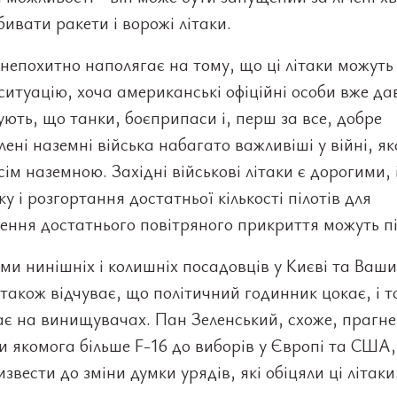
бивати ракети і ворожі літаки.
непохитно наполягає на тому, що ці літаки можуть
ситуацію, хоча американські офіційні особи вже да
ють, що танки, боєприпаси і, перш за все, добре
лені наземні війська набагато важливіші у війні, як
сім наземною. Західні військові літаки є дорогими, 
ку і розгортання достатньої кількості пілотів для
ення достатнього повітряного прикриття можуть пі
ми нинішніх і колишніх посадовців у Києві та Ваши
також відчуває, що політичний годинник цокає, і т
ає на винищувачах. Пан Зеленський, схоже, прагне
 якомога більше F-16 до виборів у Європі та США
звести до зміни думки урядів, які обіцяли ці літаки