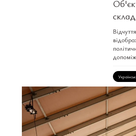
Об'єк
склад
Відчутт
відобра
політичн
допоміж
Українсь