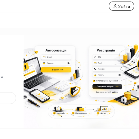
Увійти
го