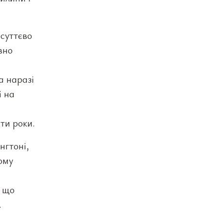
 суттєво
вно
а наразі
і на
ти роки.
нгтоні,
ому
, що
.