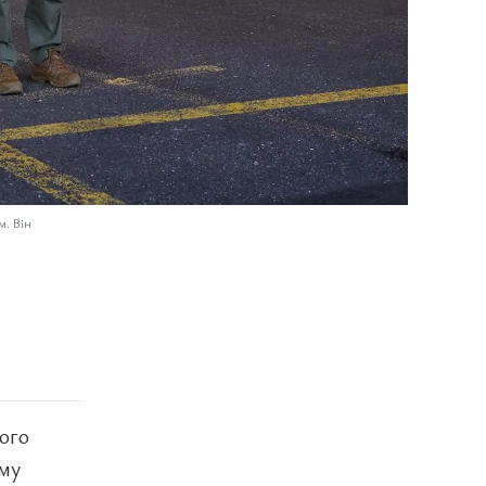
м. Він
ого
ому