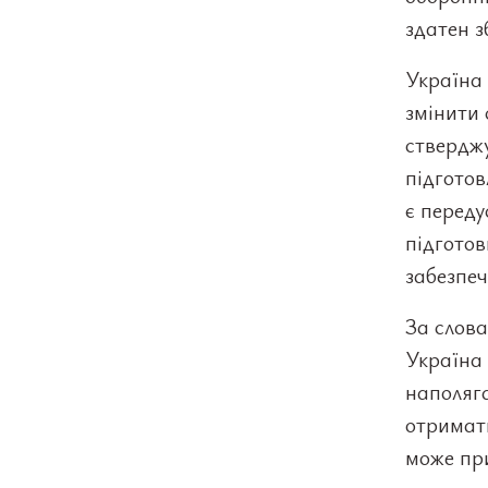
здатен з
Україна 
змінити 
стверджу
підготов
є переду
підготов
забезпеч
За слова
Україна 
наполяг
отримати
може при