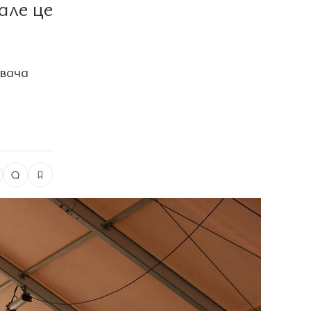
але це
увача