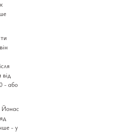
к
дше
ати
він
ісля
 від
0 - або
ї Йонас
ряд
нше - у