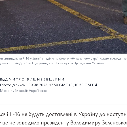
ля винищувача F-16 у Данії в неділю на фото, опублікованому українським президенто
ання літаків Данії та Нідерландів.
–
Прес-служба Президента України
Від
ДМИТРО ВИШНЕВЕЦЬКИЙ
Газета Дейком | 30.08.2023, 17:50 GMT+3; 10:50 GMT-4
Мова публікації: Українська
чі F-16 не будуть доставлені в Україну до наступн
е це не завадило президенту Володимиру Зеленськ