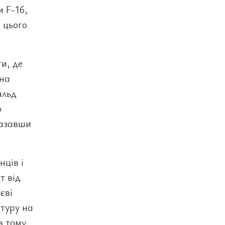
 F-16,
і цього
и, де
 на
альд
о
казавши
нців і
т від
єві
 туру на
в тому,