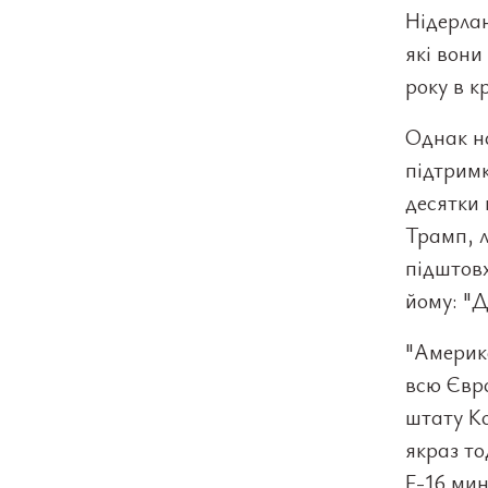
Нідерлан
які вони
року в к
Однак н
підтрим
десятки 
Трамп, л
підштов
йому: "Д
"Америка
всю Євро
штату Ко
якраз то
F-16 мин