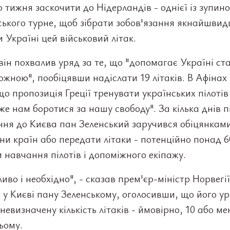
 тижня заскочити до Нідерландів - однієї із зупино
ського турне, щоб зібрати зобов'язання якнайшви
 Україні цей військовий літак.
він похвалив уряд за те, що "допомагає Україні ст
жною", пообіцявши надіслати 19 літаків. В Афінах 
що пропозиція Греції тренувати українських пілотів
е нам боротися за нашу свободу". За кілька днів п
ня до Києва пан Зеленський заручився обіцянками
и країн або передати літаки - потенційно понад 6
 навчання пілотів і допоміжного екіпажу.
иво і необхідно", - сказав прем'єр-міністр Норвегі
 у Києві пану Зеленському, оголосивши, що його у
невизначену кількість літаків - ймовірно, 10 або ме
ьому.