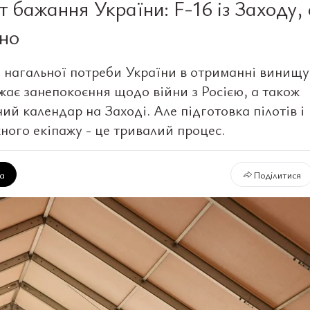
т бажання України: F-16 із Заходу, 
но
я нагальної потреби України в отриманні винищ
жає занепокоєння щодо війни з Росією, а також
ий календар на Заході. Але підготовка пілотів і
ного екіпажу - це тривалий процес.
ка
Поділитися