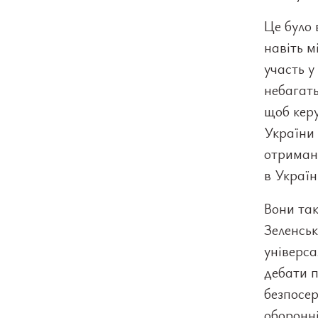
Це було 
навіть м
участь у
небагать
щоб керу
України 
отриман
в Україн
Вони так
Зеленсь
універса
дебати п
безпосер
оборонні