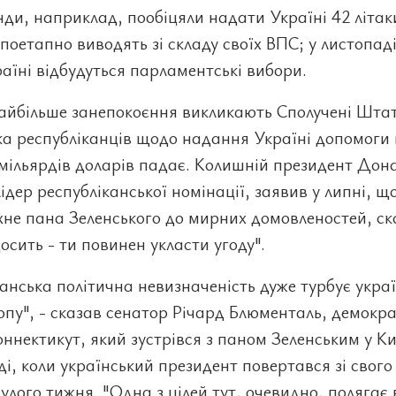
ди, наприклад, пообіцяли надати Україні 42 літаки
 поетапно виводять зі складу своїх ВПС; у листопад
раїні відбудуться парламентські вибори.
айбільше занепокоєння викликають Сполучені Штат
ка республіканців щодо надання Україні допомоги
мільярдів доларів падає. Колишній президент Дон
ідер республіканської номінації, заявив у липні, щ
хне пана Зеленського до мирних домовленостей, с
осить - ти повинен укласти угоду".
нська політична невизначеність дуже турбує украї
пу", - сказав сенатор Річард Блюменталь, демокра
ннектикут, який зустрівся з паном Зеленським у Ки
ді, коли український президент повертався зі свого
улого тижня. "Одна з цілей тут, очевидно, полягає 