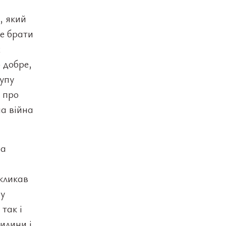
, який
же брати
х
о добре,
упу
о про
а війна
на
і
икликав
 у
 так і
илини і