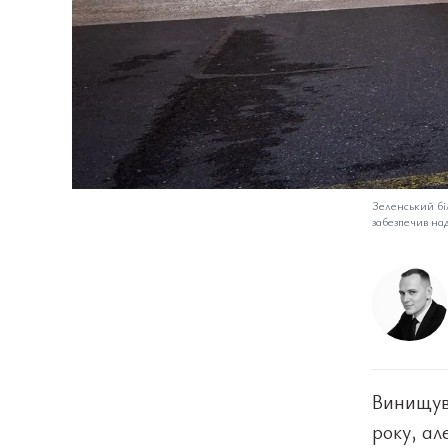
Зеленський бі
забезпечив над
Винищува
року, ал