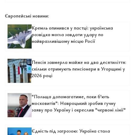
Європейські новини:
Кремль опинився у пастці: українська
розвідка могла завдати удару по
найвразливішому місцю Росії
Пенсія завмерла майже на два десятиліття:
скільки отримують пенсіонери в Угорщині у
2026 році
"Польща допомагатиме, поки б'ють
московитів": Навроцький зробив гучну
заяву про Україну і окреслив "червоні лінії"
Єдність під загрозою: Україна стала