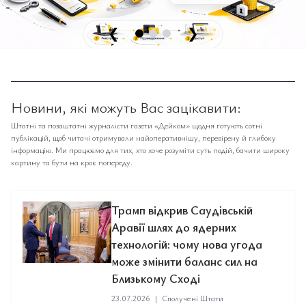
❮
❯
Новини, які можуть Вас зацікавити:
Штатні та позаштатні журналісти газети «Дейком» щодня готують сотні
публікацій, щоб читачі отримували найоперативнішу, перевірену й глибоку
інформацію. Ми працюємо для тих, хто хоче розуміти суть подій, бачити широку
картину та бути на крок попереду.
Трамп відкрив Саудівській
Аравії шлях до ядерних
технологій: чому нова угода
може змінити баланс сил на
Близькому Сході
23.07.2026
|
Сполучені Штати