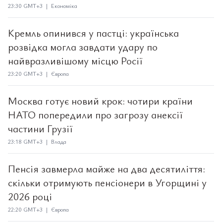
23:30 GMT+3 | Економіка
Кремль опинився у пастці: українська
розвідка могла завдати удару по
найвразливішому місцю Росії
23:20 GMT+3 | Європа
Москва готує новий крок: чотири країни
НАТО попередили про загрозу анексії
частини Грузії
23:18 GMT+3 | Влада
Пенсія завмерла майже на два десятиліття:
скільки отримують пенсіонери в Угорщині у
2026 році
22:20 GMT+3 | Європа