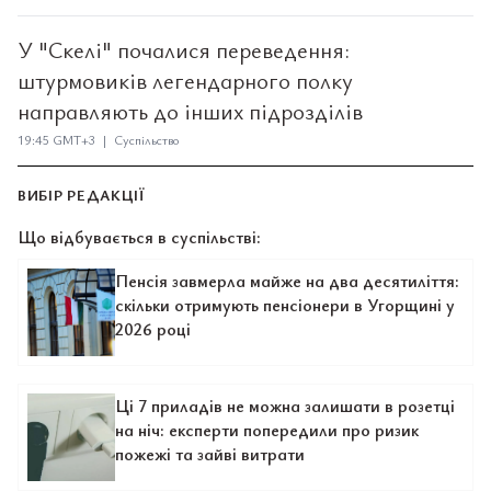
У "Скелі" почалися переведення:
штурмовиків легендарного полку
направляють до інших підрозділів
19:45 GMT+3 | Суспільство
ВИБІР РЕДАКЦІЇ
Що відбувається в суспільстві:
Пенсія завмерла майже на два десятиліття:
скільки отримують пенсіонери в Угорщині у
2026 році
Ці 7 приладів не можна залишати в розетці
на ніч: експерти попередили про ризик
пожежі та зайві витрати