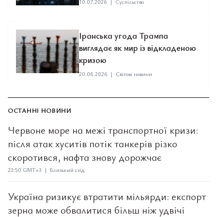
10.07.2026
|
Суспільство
Іранська угода Трампа
виглядає як мир із відкладеною
кризою
20.06.2026
|
Світові новини
ОСТАННІ НОВИНИ
Червоне море на межі транспортної кризи:
після атак хуситів потік танкерів різко
скоротився, нафта знову дорожчає
23:50 GMT+3 | Близький схід
Україна ризикує втратити мільярди: експорт
зерна може обвалитися більш ніж удвічі