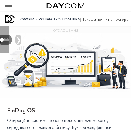
Переглянути
Переглянути
Переглянути
|
Польша почти на полтора 
ЄВРОПА
,
СУСПІЛЬСТВО
,
ПОЛІТИКА
ОГОЛОШЕННЯ
❯
FinDay OS
Операційна система нового покоління для малого,
середнього та великого бізнесу. Бухгалтерія, фінанси,