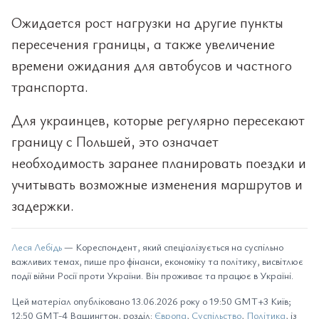
Ожидается рост нагрузки на другие пункты
пересечения границы, а также увеличение
времени ожидания для автобусов и частного
транспорта.
Для украинцев, которые регулярно пересекают
границу с Польшей, это означает
необходимость заранее планировать поездки и
учитывать возможные изменения маршрутов и
задержки.
Леся Лебідь
— Кореспондент, який спеціалізується на суспільно
важливих темах, пише про фінанси, економіку та політику, висвітлює
події війни Росії проти України. Він проживає та працює в Україні.
Цей матеріал опубліковано 13.06.2026 року о 19:50 GMT+3 Київ;
12:50 GMT-4 Вашингтон, розділ:
Європа
,
Суспільство
,
Політика
, із