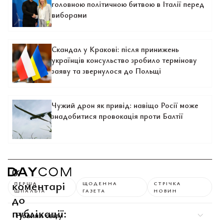
головною політичною битвою в Італії перед
виборами
Скандал у Кракові: після принижень
українців консульство зробило термінову
заяву та звернулося до Польщі
Чужий дрон як привід: навіщо Росії може
знадобитися провокація проти Балтії
0
коментарі
ПЕРША
ЩОДЕННА
СТРІЧКА
ШПАЛЬТА
ГАЗЕТА
НОВИН
до
публікації:
Новини світу