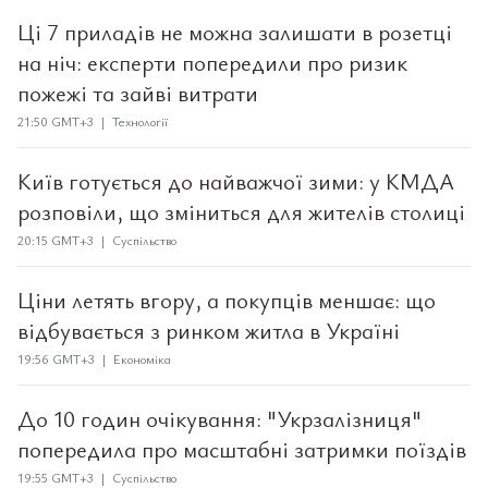
Ці 7 приладів не можна залишати в розетці
на ніч: експерти попередили про ризик
пожежі та зайві витрати
21:50 GMT+3 | Технології
Київ готується до найважчої зими: у КМДА
розповіли, що зміниться для жителів столиці
20:15 GMT+3 | Суспільство
Ціни летять вгору, а покупців меншає: що
відбувається з ринком житла в Україні
19:56 GMT+3 | Економіка
До 10 годин очікування: "Укрзалізниця"
попередила про масштабні затримки поїздів
19:55 GMT+3 | Суспільство