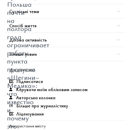
Польша
почти
Суспільні теми
на
Спосіб життя
полтора
года
Ділова активність
ограничивает
работу
Більше новин
пункта
пропуска
Додатково
«Шегини–
Підписатися
Медика»:
Керувати моїм обліковим записом
что
Авторська колонка
известно
Більше про журналістику
и
Ліцензування
почему
это
Використання вмісту