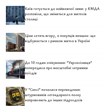
Київ готується до найважчої зими: у КМДА
розповіли, що зміниться для жителів
столиці
Ціни летять вгору, а покупців меншає: що
відбувається з ринком житла в Україні
До 10 годин очікування: "Укрзалізниця"
попередила про масштабні затримки
поїздів
У "Скелі" почалися переведення:
штурмовиків легендарного полку
направляють до інших підрозділів