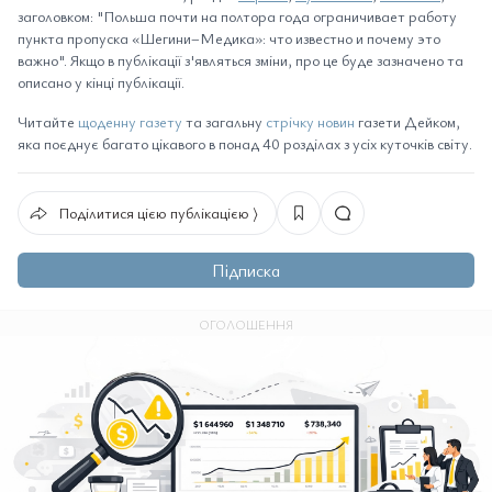
заголовком: "Польша почти на полтора года ограничивает работу
пункта пропуска «Шегини–Медика»: что известно и почему это
важно". Якщо в публікації з'являться зміни, про це буде зазначено та
описано у кінці публікації.
Читайте
щоденну газету
та загальну
стрічку новин
газети Дейком,
яка поєднує багато цікавого в понад 40 розділах з усіх куточків світу.
Поділитися цією публікацією ⟩
Підписка
ОГОЛОШЕННЯ