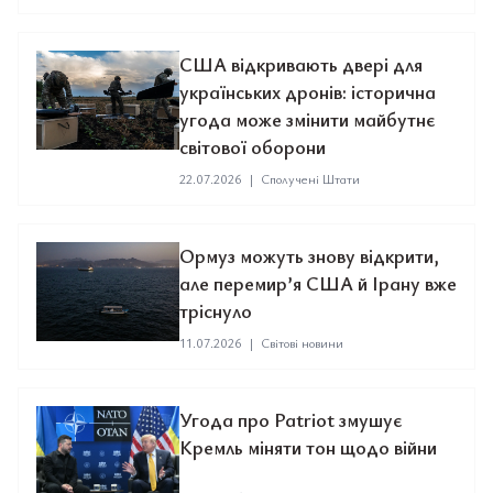
США відкривають двері для
українських дронів: історична
угода може змінити майбутнє
світової оборони
22.07.2026
|
Сполучені Штати
Ормуз можуть знову відкрити,
але перемир’я США й Ірану вже
тріснуло
11.07.2026
|
Світові новини
Угода про Patriot змушує
Кремль міняти тон щодо війни