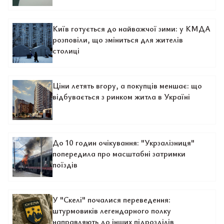
Київ готується до найважчої зими: у КМДА
розповіли, що зміниться для жителів
столиці
Ціни летять вгору, а покупців меншає: що
відбувається з ринком житла в Україні
До 10 годин очікування: "Укрзалізниця"
попередила про масштабні затримки
поїздів
У "Скелі" почалися переведення:
штурмовиків легендарного полку
направляють до інших підрозділів