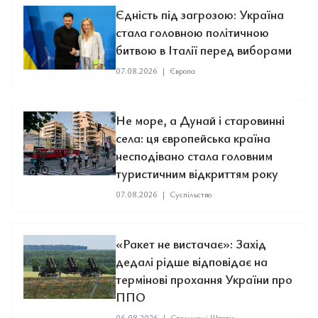
Єдність під загрозою: Україна
стала головною політичною
битвою в Італії перед виборами
07.08.2026
|
Європа
Не море, а Дунай і старовинні
села: ця європейська країна
несподівано стала головним
туристичним відкриттям року
07.08.2026
|
Суспільство
«Ракет не вистачає»: Захід
дедалі рідше відповідає на
термінові прохання України про
ППО
06.08.2026
|
Сполучені Штати