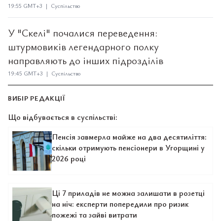
19:55 GMT+3 | Суспільство
У "Скелі" почалися переведення:
штурмовиків легендарного полку
направляють до інших підрозділів
19:45 GMT+3 | Суспільство
ВИБІР РЕДАКЦІЇ
Що відбувається в суспільстві:
Пенсія завмерла майже на два десятиліття:
скільки отримують пенсіонери в Угорщині у
2026 році
Ці 7 приладів не можна залишати в розетці
на ніч: експерти попередили про ризик
пожежі та зайві витрати