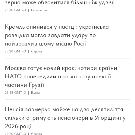
зерна може обвалитися більш ніж удвічі
23:30 GMT+3 | Економіка
Кремль опинився у пастці: українська
розвідка могла завдати удару по
найвразливішому місцю Росії
23:20 GMT+3 | Європа
Москва готує новий крок: чотири країни
НАТО попередили про загрозу анексії
частини Грузії
23:18 GMT+3 | Влада
Пенсія завмерла майже на два десятиліття:
скільки отримують пенсіонери в Угорщині у
2026 році
22:20 GMT+3 | Європа