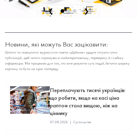
❮
❯
Новини, які можуть Вас зацікавити:
Штатні та позаштатні журналісти газети «Дейком» щодня готують сотні
публікацій, щоб читачі отримували найоперативнішу, перевірену й глибоку
інформацію. Ми працюємо для тих, хто хоче розуміти суть подій, бачити широку
картину та бути на крок попереду.
Переплачують тисячі українців:
що робити, якщо на касі ціна
раптом стала вищою, ніж на
ціннику
07.08.2026
|
Суспільство