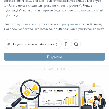
заголовком: "Польша стала чаще отказывать украинцам в статусе
UKR: кто может лишиться права на льготы и работу". Якщо в
публікації з'являться зміни, про це буде зазначено та описано у кінці
публікації.
Читайте
щоденну газету
та загальну
стрічку новин
газети Дейком,
яка поєднує багато цікавого в понад 40 розділах з усіх куточків світу.
Поділитися цією публікацією ⟩
Підписка
ОГОЛОШЕННЯ