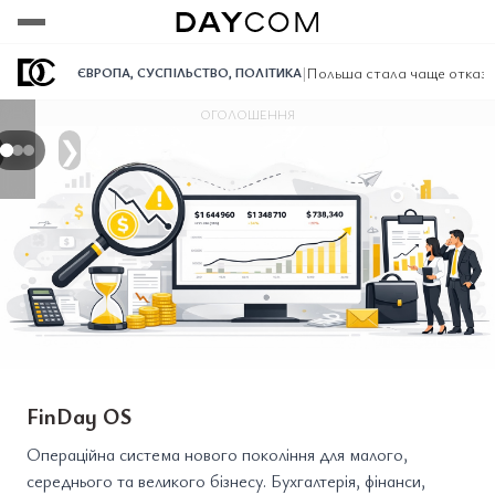
Переглянути
Переглянути
Переглянути
|
Польша стала чаще отказыв
ЄВРОПА
,
СУСПІЛЬСТВО
,
ПОЛІТИКА
ОГОЛОШЕННЯ
❯
FinDay OS
Операційна система нового покоління для малого,
середнього та великого бізнесу. Бухгалтерія, фінанси,