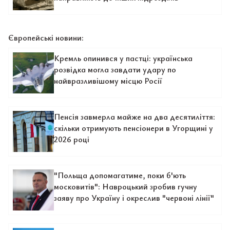
Європейські новини:
Кремль опинився у пастці: українська
розвідка могла завдати удару по
найвразливішому місцю Росії
Пенсія завмерла майже на два десятиліття:
скільки отримують пенсіонери в Угорщині у
2026 році
"Польща допомагатиме, поки б'ють
московитів": Навроцький зробив гучну
заяву про Україну і окреслив "червоні лінії"