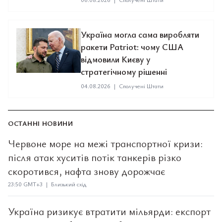
Україна могла сама виробляти
ракети Patriot: чому США
відмовили Києву у
стратегічному рішенні
04.08.2026
|
Сполучені Штати
ОСТАННІ НОВИНИ
Червоне море на межі транспортної кризи:
після атак хуситів потік танкерів різко
скоротився, нафта знову дорожчає
23:50 GMT+3 | Близький схід
Україна ризикує втратити мільярди: експорт