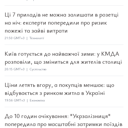
Ці 7 приладів не можна залишати в розетці
на ніч: експерти попередили про ризик
пожежі та зайві витрати
21:50 GMT+3 | Технології
Київ готується до найважчої зими: у КМДА
розповіли, що зміниться для жителів столиці
20:15 GMT+3 | Суспільство
Ціни летять вгору, а покупців меншає: що
відбувається з ринком житла в Україні
19:56 GMT+3 | Економіка
До 10 годин очікування: "Укрзалізниця"
попередила про масштабні затримки поїздів