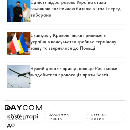
Єдність під загрозою: Україна стала
головною політичною битвою в Італії перед
виборами
Скандал у Кракові: після принижень
українців консульство зробило термінову
заяву та звернулося до Польщі
Чужий дрон як привід: навіщо Росії може
знадобитися провокація проти Балтії
0
коментарі
ПЕРША
ЩОДЕННА
СТРІЧКА
ШПАЛЬТА
ГАЗЕТА
НОВИН
до