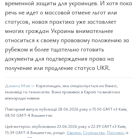
временной защиты для украинцев. И хотя пока
речь не идет о массовой отмене льгот или
статусов, новая практика уже заставляет
многих граждан Украины внимательнее
относиться к своему правовому положению за
рубежом и более тщательно готовить
документы для подтверждения права на
получение или продление статуса UKR.
Данила Май
— Кореспонден, яка спеціалізується на бізнесі,
економіці та технологіях. Вона проживає в Європі та висвітлює
міжнародні новини.
Повторний випуск публікації 28.06.2026 року о 15:50 GMT+3 Київ;
08:50 GMT-4 Вашингтон.
Цей матеріал опубліковано 23.06.2026 року о 22:39 GMT+3 Київ;
15:39 GMT-4 Вашингтон, розділ:
Європа
,
Суспільство
,
Політика
, із