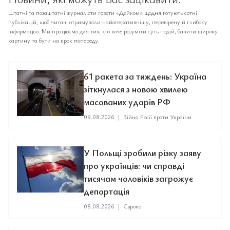
Штатні та позаштатні журналісти газети «Дейком» щодня готують сотні
публікацій, щоб читачі отримували найоперативнішу, перевірену й глибоку
інформацію. Ми працюємо для тих, хто хоче розуміти суть подій, бачити широку
картину та бути на крок попереду.
61 ракета за тиждень: Україна
зіткнулася з новою хвилею
масованих ударів РФ
09.08.2026
|
Війна Росії проти України
У Польщі зробили різку заяву
про українців: чи справді
тисячам чоловіків загрожує
депортація
08.08.2026
|
Європа