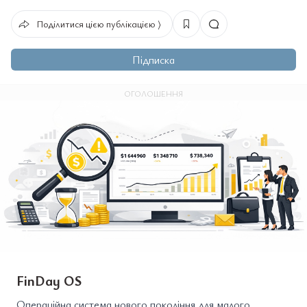
Поділитися цією публікацією ⟩
Підписка
ОГОЛОШЕННЯ
FinDay OS
Операційна система нового покоління для малого,