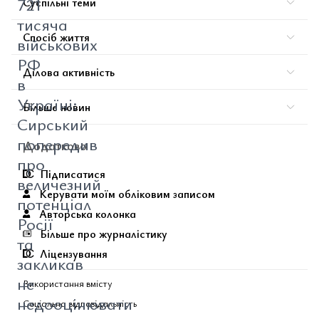
721
Суспільні теми
тисяча
Спосіб життя
військових
РФ
Ділова активність
в
Україні:
Більше новин
Сирський
попередив
Додатково
про
Підписатися
величезний
Керувати моїм обліковим записом
потенціал
Авторська колонка
Росії
Більше про журналістику
та
Ліцензування
закликав
не
Використання вмісту
недооцінювати
Соціальна відповідальність