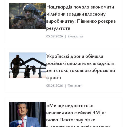
Нацгвардія почала економити
мільйони завдяки власному
виробництву: Півненко розкрив
результати
05.08.2026
|
Економіка
Українські дрони обійшли
російські аналоги: як швидкість
змін стала головною зброєю на
фронті
05.08.2026
|
Технології
«Ми ще недостатньо
ненавидимо фейкові ЗМІ»:
глава Пентагону різко
відреагував на повідомлення