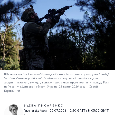
Військовослужбовці зведеної бригади «Хижак» Департаменту патрульної поліції
України збивають російський безпілотник зі штурмової гвинтівки під час
завдання із захисту вулиць у прифронтовому місті Дружківка на тлі нападу Росії
на Україну в Донецькій області, Україна, 28 квітня 2026 року
–
Сергій
Коровайний
Від
ЄВА ПИСАРЕНКО
Газета Дейком | 02.07.2026, 12:50 GMT+3; 05:50 GMT-