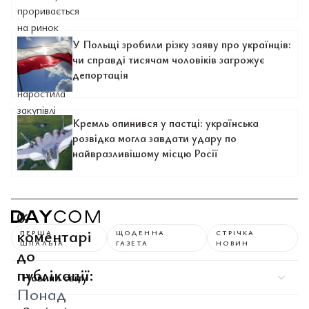
У Польщі зробили різку заяву про українців:
чи справді тисячам чоловіків загрожує
депортація
Кремль опинився у пастці: українська
розвідка могла завдати удару по
найвразливішому місцю Росії
0
коментарі
ПЕРША
ЩОДЕННА
СТРІЧКА
ШПАЛЬТА
ГАЗЕТА
НОВИН
до
публікації:
Новини світу
Понад