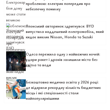
проблемою: електрик попередив про
небезпечну помилку
Японський авторинок здригнувся: BYD
випустила наддешевий електромобіль, який
кидає виклик Nissan, Honda та Suzuki
Одеса пережила одну з найважчих ночей:
удари ракет і дронів залишили місто без
світла та води
Безкоштовна медична освіта у 2026 році:
де відкрили рекордну кількість бюджетних
місць і які спеціальності стали
найпопулярнішими