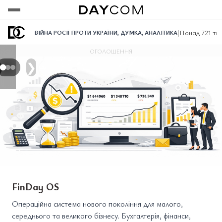
Переглянути
Переглянути
Переглянути
|
Понад 721 тис
ВІЙНА РОСІЇ ПРОТИ УКРАЇНИ
,
ДУМКА
,
АНАЛІТИКА
ОГОЛОШЕННЯ
❯
FinDay OS
Операційна система нового покоління для малого,
середнього та великого бізнесу. Бухгалтерія, фінанси,