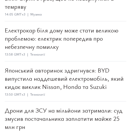
темряву
14:05 GMT+3 | Музика
Електрокар біля дому може стати великою
проблемою: електрик попередив про
небезпечну помилку
13:58 GMT+3 | Технології
Японський авторинок здригнувся: BYD
випустила наддешевий електромобіль, який
кидає виклик Nissan, Honda та Suzuki
13:50 GMT+3 | Технології
Дрони для ЗСУ на мільйони затримали: суд
змусив постачальника заплатити майже 25
млн грн