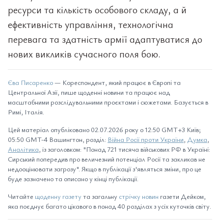
ресурси та кількість особового складу, а й
ефективність управління, технологічна
перевага та здатність армії адаптуватися до
нових викликів сучасного поля бою.
Єва Писаренко
— Кореспондент, який працює в Європі та
Центральної Азії, пише щоденні новини та працює над
масштабними розслідувальними проєктами і сюжетами. Базується в
Римі, Італія.
Цей матеріал опубліковано 02.07.2026 року о 12:50 GMT+3 Київ;
05:50 GMT-4 Вашингтон, розділ:
Війна Росії проти України
,
Думка
,
Аналітика
, із заголовком: "Понад 721 тисяча військових РФ в Україні:
Сирський попередив про величезний потенціал Росії та закликав не
недооцінювати загрозу". Якщо в публікації з'являться зміни, про це
буде зазначено та описано у кінці публікації.
Читайте
щоденну газету
та загальну
стрічку новин
газети Дейком,
яка поєднує багато цікавого в понад 40 розділах з усіх куточків світу.