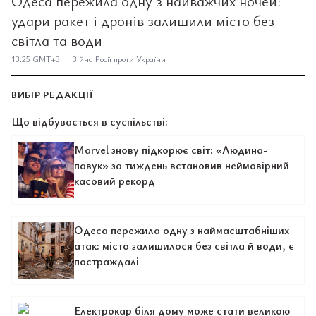
Одеса пережила одну з найважчих ночей:
удари ракет і дронів залишили місто без
світла та води
13:25 GMT+3 | Війна Росії проти України
ВИБІР РЕДАКЦІЇ
Що відбувається в суспільстві:
Marvel знову підкорює світ: «Людина-
павук» за тиждень встановив неймовірний
касовий рекорд
Одеса пережила одну з наймасштабніших
атак: місто залишилося без світла й води, є
постраждалі
Електрокар біля дому може стати великою