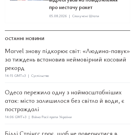
про нестачу ракет
05.08.2026
|
Сполучені Штати
ОСТАННІ НОВИНИ
Marvel знову підкорює світ: «Людина-павук»
за тиждень встановив неймовірний касовий
рекорд
14:15 GMT+3 | Суспільство
Одеса пережила одну з наймасштабніших
атак: місто залишилося без світла й води, є
постраждалі
14:06 GMT+3 | Війна Росії проти України
Біллі Стрінгс грає, щоб не повернутися в