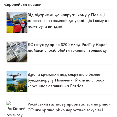
Європейські новини:
Від підтримки до напруги: чому у Польщі
змінюється ставлення до українців і кому це
може бути вигідно
ЄС готує удар по $200 млрд Росії: у Європі
знайшли спосіб обійти головну перешкоду
Дрони кружляли над секретною базою
Бундесверу: у Німеччині б’ють на сполох
через «полювання» на Patriot
Російський газ знову проривається на ринок
ЄС: яка країна різко наростила закупівлі