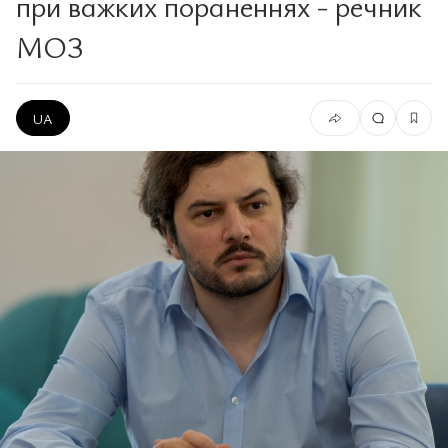
при важких пораненнях - речник
МОЗ
UA