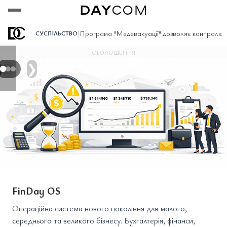
Переглянути
Переглянути
Переглянути
|
Програма "Медевакуації" дозволяє контролюв
СУСПІЛЬСТВО
ОГОЛОШЕННЯ
❯
FinDay OS
Операційна система нового покоління для малого,
середнього та великого бізнесу. Бухгалтерія, фінанси,