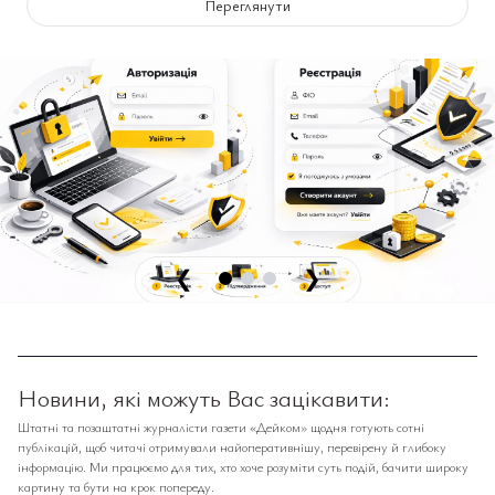
Переглянути
❮
❯
Новини, які можуть Вас зацікавити:
Штатні та позаштатні журналісти газети «Дейком» щодня готують сотні
публікацій, щоб читачі отримували найоперативнішу, перевірену й глибоку
інформацію. Ми працюємо для тих, хто хоче розуміти суть подій, бачити широку
картину та бути на крок попереду.