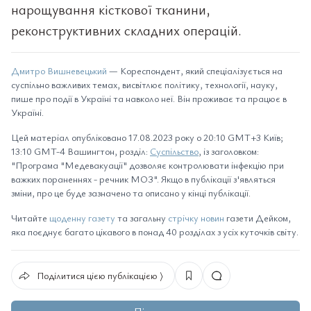
нарощування кісткової тканини,
реконструктивних складних операцій.
Дмитро Вишневецький
— Кореспондент, який спеціалізується на
суспільно важливих темах, висвітлює політику, технології, науку,
пише про події в Україні та навколо неї. Він проживає та працює в
Україні.
Цей матеріал опубліковано 17.08.2023 року о 20:10 GMT+3 Київ;
13:10 GMT-4 Вашингтон, розділ:
Суспільство
, із заголовком:
"Програма "Медевакуації" дозволяє контролювати інфекцію при
важких пораненнях - речник МОЗ". Якщо в публікації з'являться
зміни, про це буде зазначено та описано у кінці публікації.
Читайте
щоденну газету
та загальну
стрічку новин
газети Дейком,
яка поєднує багато цікавого в понад 40 розділах з усіх куточків світу.
Поділитися цією публікацією ⟩