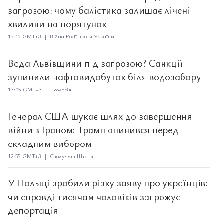
загрозою: чому балістика залишає лічені
хвилини на порятунок
13:15 GMT+3 | Війна Росії проти України
Вода Львівщини під загрозою? Санкції
зупинили нафтовидобуток біля водозабору
13:05 GMT+3 | Екологія
Генерал США шукає шлях до завершення
війни з Іраном: Трамп опинився перед
складним вибором
12:55 GMT+3 | Сполучені Штати
У Польщі зробили різку заяву про українців:
чи справді тисячам чоловіків загрожує
депортація