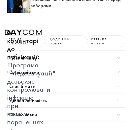
виборами
0
коментарі
ПЕРША
ЩОДЕННА
СТРІЧКА
ШПАЛЬТА
ГАЗЕТА
НОВИН
до
публікації:
Новини світу
Програма
"Медевакуації"
Суспільні теми
дозволяє
Спосіб життя
контролювати
інфекцію
Ділова активність
при
важких
Більше новин
пораненнях
-