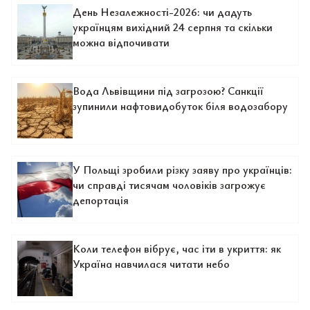
День Незалежності-2026: чи дадуть
українцям вихідний 24 серпня та скільки
можна відпочивати
Вода Львівщини під загрозою? Санкції
зупинили нафтовидобуток біля водозабору
У Польщі зробили різку заяву про українців:
чи справді тисячам чоловіків загрожує
депортація
Коли телефон вібрує, час іти в укриття: як
Україна навчилася читати небо