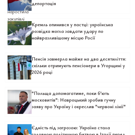
депортація
Кремль опинився у пастці: українська
розвідка могла завдати удару по
найвразливішому місцю Росії
Пенсія завмерла майже на два десятиліття:
скільки отримують пенсіонери в Угорщині у
2026 році
"Польща допомагатиме, поки б'ють
московитів": Навроцький зробив гучну
заяву про Україну і окреслив "червоні лінії"
Єдність під загрозою: Україна стала
головною політичною битвою в Італії перед