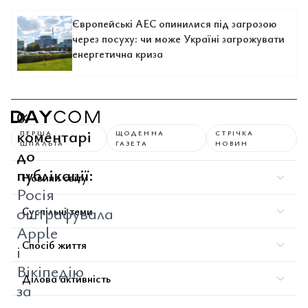
Європейські АЕС опинилися під загрозою
через посуху: чи може Україні загрожувати
енергетична криза
0
коментарі
ПЕРША
ЩОДЕННА
СТРІЧКА
ШПАЛЬТА
ГАЗЕТА
НОВИН
до
публікації:
Новини світу
Росія
оштрафувала
Суспільні теми
Apple
Спосіб життя
і
Вікіпедію
Ділова активність
за