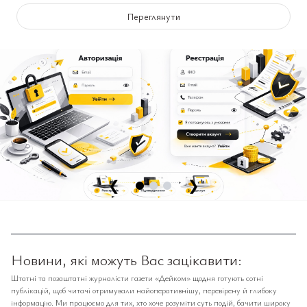
Переглянути
❮
❯
Новини, які можуть Вас зацікавити:
Штатні та позаштатні журналісти газети «Дейком» щодня готують сотні
публікацій, щоб читачі отримували найоперативнішу, перевірену й глибоку
інформацію. Ми працюємо для тих, хто хоче розуміти суть подій, бачити широку