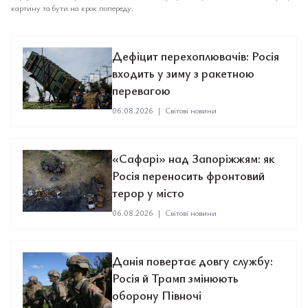
картину та бути на крок попереду.
Дефіцит перехоплювачів: Росія
входить у зиму з ракетною
перевагою
06.08.2026
|
Світові новини
«Сафарі» над Запоріжжям: як
Росія переносить фронтовий
терор у місто
06.08.2026
|
Світові новини
Данія повертає довгу службу:
Росія й Трамп змінюють
оборону Півночі