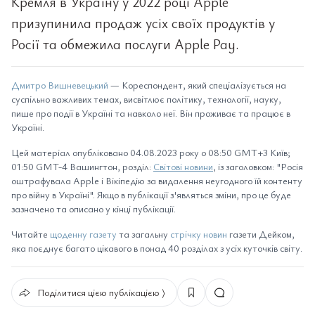
Кремля в Україну у 2022 році Apple
призупинила продаж усіх своїх продуктів у
Росії та обмежила послуги Apple Pay.
Дмитро Вишневецький
— Кореспондент, який спеціалізується на
суспільно важливих темах, висвітлює політику, технології, науку,
пише про події в Україні та навколо неї. Він проживає та працює в
Україні.
Цей матеріал опубліковано 04.08.2023 року о 08:50 GMT+3 Київ;
01:50 GMT-4 Вашингтон, розділ:
Світові новини
, із заголовком: "Росія
оштрафувала Apple і Вікіпедію за видалення неугодного їй контенту
про війну в Україні". Якщо в публікації з'являться зміни, про це буде
зазначено та описано у кінці публікації.
Читайте
щоденну газету
та загальну
стрічку новин
газети Дейком,
яка поєднує багато цікавого в понад 40 розділах з усіх куточків світу.
Поділитися цією публікацією ⟩