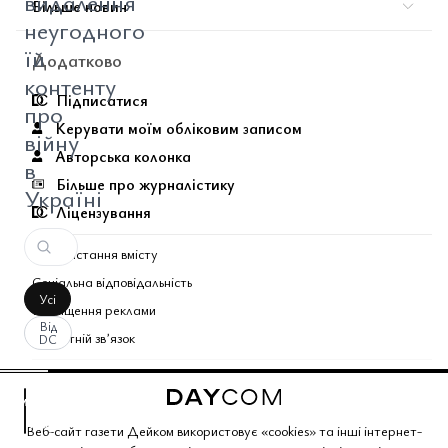
видалення
Більше новин
неугодного
їй
Додатково
контенту
Підписатися
про
Керувати моїм обліковим записом
війну
Авторська колонка
в
Більше про журналістику
Україні
Ліцензування
Використання вмісту
Соціальна відповідальність
Усі
Розміщення реклами
Від
Зворотній звʼязок
DC
Поєднані теми газети
аписати
оментар
За
Copyright © 2026 Газета Дейком
. Всі права захищено.
Веб-сайт газети Дейком використовує «cookies» та інші інтернет-
вашим