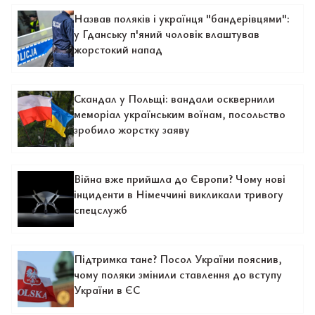
Назвав поляків і українця "бандерівцями":
у Гданську п'яний чоловік влаштував
жорстокий напад
Скандал у Польщі: вандали осквернили
меморіал українським воїнам, посольство
зробило жорстку заяву
Війна вже прийшла до Європи? Чому нові
інциденти в Німеччині викликали тривогу
спецслужб
Підтримка тане? Посол України пояснив,
чому поляки змінили ставлення до вступу
України в ЄС