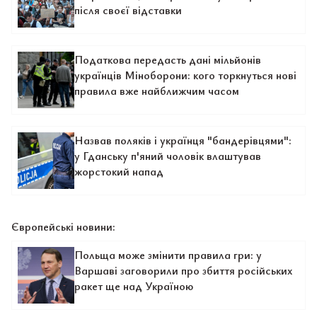
після своєї відставки
Податкова передасть дані мільйонів
українців Міноборони: кого торкнуться нові
правила вже найближчим часом
Назвав поляків і українця "бандерівцями":
у Гданську п'яний чоловік влаштував
жорстокий напад
Європейські новини:
Польща може змінити правила гри: у
Варшаві заговорили про збиття російських
ракет ще над Україною