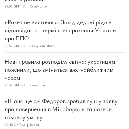
21:05 GMT+3 | Суспільство
«Ракет не вистачає»: Захід дедалі рідше
відповідає на термінові прохання України
про ППО
20:57 GMT+3 | Сполучені Штати
Нові правила розподілу світла: українцям
пояснили, що зміниться вже найближчим
часом
20:55 GMT+3 | Економіка
«Шанс ще є»: Федоров зробив гучну заяву
про повернення в Міноборони та назвав
головну умову
20:45 GMT+3 | Влада