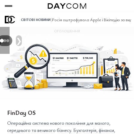
Переглянути
Переглянути
Переглянути
|
Росія оштрафувала Apple і Вікіпедію за вида
СВІТОВІ НОВИНИ
ОГОЛОШЕННЯ
❯
FinDay OS
Операційна система нового покоління для малого,
середнього та великого бізнесу. Бухгалтерія, фінанси,