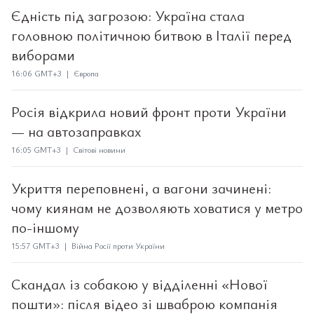
Єдність під загрозою: Україна стала
головною політичною битвою в Італії перед
виборами
16:06 GMT+3 | Європа
Росія відкрила новий фронт проти України
— на автозаправках
16:05 GMT+3 | Світові новини
Укриття переповнені, а вагони зачинені:
чому киянам не дозволяють ховатися у метро
по-іншому
15:57 GMT+3 | Війна Росії проти України
Скандал із собакою у відділенні «Нової
пошти»: після відео зі шваброю компанія