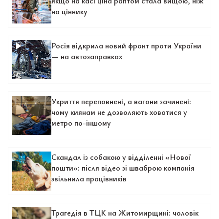
якщо на касі ціна раптом стала вищою, ніж
на ціннику
Росія відкрила новий фронт проти України
— на автозаправках
Укриття переповнені, а вагони зачинені:
чому киянам не дозволяють ховатися у
метро по-іншому
Скандал із собакою у відділенні «Нової
пошти»: після відео зі шваброю компанія
звільнила працівників
Трагедія в ТЦК на Житомирщині: чоловік