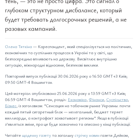
тень, — это не просто цифра. Это сигнал о
глубоком структурном дисбалансе, который
будет требовать долгосрочных решений, а не
разовых кампаний.
Олена Тяткіна
— Кореспондент, який спеціалізується на політичних,
економічних та суспільних процесах в Україні та у світі, що
безпосередньо впливають на державу. Висвітлює внутрішню
ситуацію, міжнародні відносини, безпекові виклики.
Повторний випуск публікації 30.06.2026 року о 16:50 GMT+3 Київ;
09:50 GMT-4 Вашингтон.
Цей матеріал опубліковано 25.06.2026 року о 13:59 GMT+3 Київ;
06:59 GMT-4 Вашингтон, розділ:
Економіка
,
Фінанси
,
Суспільство
,
Бізнес
, із заголовком: "Сенсация на табачном рынке Украины: почти
каждый пятый сигаретный блок — нелегальный, бюджет теряет
миллиарды, а контрафакт захватывает регионы". Якщо в публікації
з'являться зміни, про це буде зазначено та описано у кінці публікації.
Читайте
щоденну газету
та загальну
стрічку новин
газети Дейком,