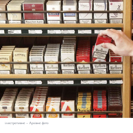
ілюстративне
–
Архівне фото