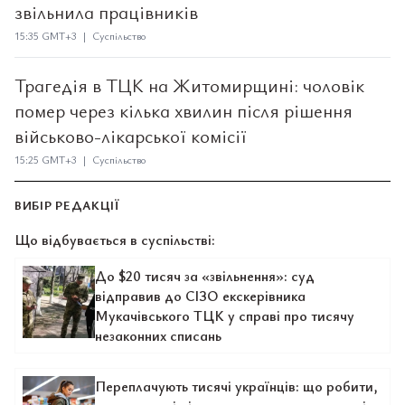
звільнила працівників
15:35 GMT+3 | Суспільство
Трагедія в ТЦК на Житомирщині: чоловік
помер через кілька хвилин після рішення
військово-лікарської комісії
15:25 GMT+3 | Суспільство
ВИБІР РЕДАКЦІЇ
Що відбувається в суспільстві:
До $20 тисяч за «звільнення»: суд
відправив до СІЗО екскерівника
Мукачівського ТЦК у справі про тисячу
незаконних списань
Переплачують тисячі українців: що робити,