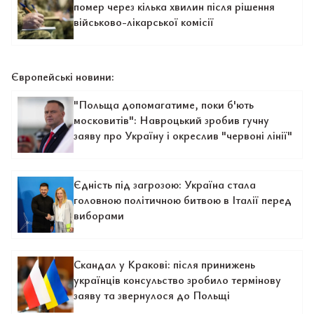
помер через кілька хвилин після рішення
військово-лікарської комісії
Європейські новини:
"Польща допомагатиме, поки б'ють
московитів": Навроцький зробив гучну
заяву про Україну і окреслив "червоні лінії"
Єдність під загрозою: Україна стала
головною політичною битвою в Італії перед
виборами
Скандал у Кракові: після принижень
українців консульство зробило термінову
заяву та звернулося до Польщі