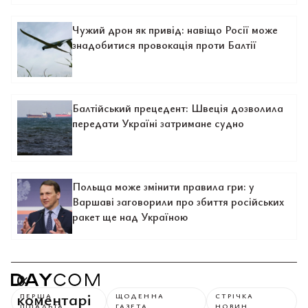
Чужий дрон як привід: навіщо Росії може
знадобитися провокація проти Балтії
Балтійський прецедент: Швеція дозволила
передати Україні затримане судно
Польща може змінити правила гри: у
Варшаві заговорили про збиття російських
ракет ще над Україною
0
коментарі
ПЕРША
ЩОДЕННА
СТРІЧКА
ШПАЛЬТА
ГАЗЕТА
НОВИН