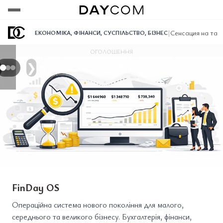
Переглянути
Переглянути
Переглянути
|
Сенсация на таб
ЕКОНОМІКА
,
ФІНАНСИ
,
СУСПІЛЬСТВО
,
БІЗНЕС
ОГОЛОШЕННЯ
❯
FinDay OS
Операційна система нового покоління для малого,
середнього та великого бізнесу. Бухгалтерія, фінанси,