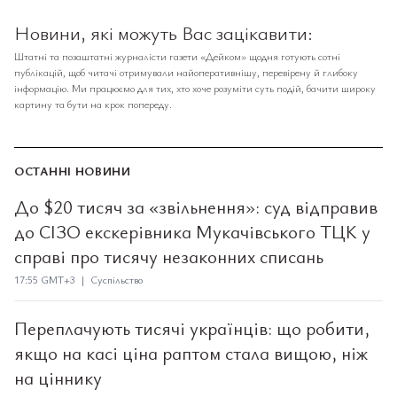
Новини, які можуть Вас зацікавити:
Штатні та позаштатні журналісти газети «Дейком» щодня готують сотні
публікацій, щоб читачі отримували найоперативнішу, перевірену й глибоку
інформацію. Ми працюємо для тих, хто хоче розуміти суть подій, бачити широку
картину та бути на крок попереду.
ОСТАННІ НОВИНИ
До $20 тисяч за «звільнення»: суд відправив
до СІЗО екскерівника Мукачівського ТЦК у
справі про тисячу незаконних списань
17:55 GMT+3 | Суспільство
Переплачують тисячі українців: що робити,
якщо на касі ціна раптом стала вищою, ніж
на ціннику