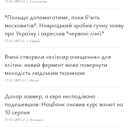
17:45 GMT+3 | Суспільство
"Польща допомагатиме, поки б'ють
московитів": Навроцький зробив гучну заяву
про Україну і окреслив "червоні лінії"
17:35 GMT+3 | Європа
Вчені створили «еліксир очищення» для
клітин: новий фермент може повернути
молодість людським тканинам
17:20 GMT+3 | Наука
Долар завмер, а євро несподівано
подешевшав: Нацбанк оновив курс валют на
10 серпня
17:10 GMT+3 | Фінанси