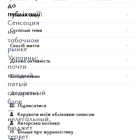
до
публікації:
Новини світу
Сенсация
на
Суспільні теми
табачном
Спосіб життя
рынке
Украины:
Ділова активність
почти
каждый
Більше новин
пятый
сигаретный
Додатково
блок
Підписатися
—
Керувати моїм обліковим записом
нелегальный,
Авторська колонка
бюджет
Більше про журналістику
теряет