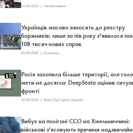
07.08.2026
|
Світові новини
Українців масово заносять до реєстру
боржників: лише за пів року з'явилося по
108 тисяч нових справ
03.08.2026
|
Економіка
Росія захопила більше території, але гол
мети не досягла: DeepState оцінив ситуа
фронті
02.08.2026
|
Війна Росії проти України
Вибух на полігоні ССО на Хмельниччині:
військові з’ясовують причини надзвичайн