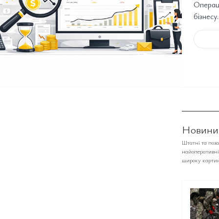
Операці
бізнесу
Новини,
Штатні та поз
найоперативніш
широку картин