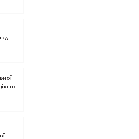
над
овної
цію на
ої