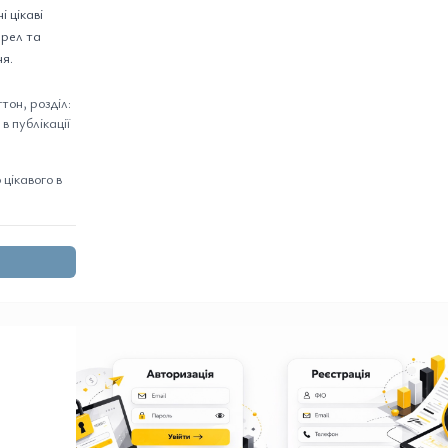
і цікаві
ерел та
ня.
он, розділ:
в публікації
цікавого в