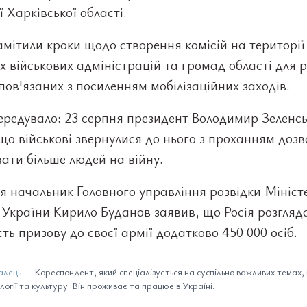
ї Харківської області.
мітили кроки щодо створення комісій на території
 військових адміністрацій та громад області для р
пов'язаних з посиленням мобілізаційних заходів.
ередувало: 23 серпня президент Володимир Зеленс
що військові звернулися до нього з проханням доз
вати більше людей на війну.
я начальник Головного управління розвідки Мініст
України Кирило Буданов заявив, що Росія розгляд
ть призову до своєї армії додатково 450 000 осіб.
алець
— Кореспондент, який спеціалізується на суспільно важливих темах,
логії та культуру. Він проживає та працює в Україні.