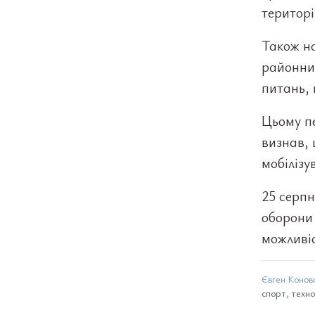
територі
Також на
районних
питань, 
Цьому п
визнав, 
мобілізу
25 серпн
оборони 
можливіс
Євген Конов
спорт, техно