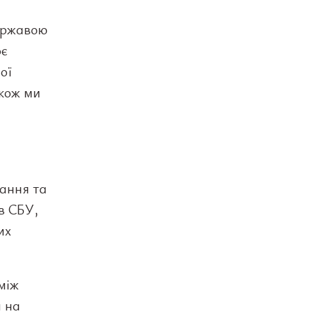
ержавою
ює
ої
акож ми
вання та
в СБУ,
их
між
и на