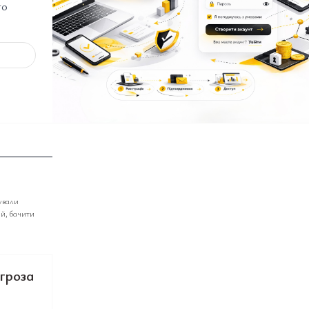
го
ували
ій, бачити
агроза