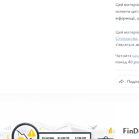
Цей матеріа
аспекти цієї
інформації,
Цей матеріа
Суспільство
,
з'являться зм
Читайте
щод
понад 40 розд
Поділи
FinD