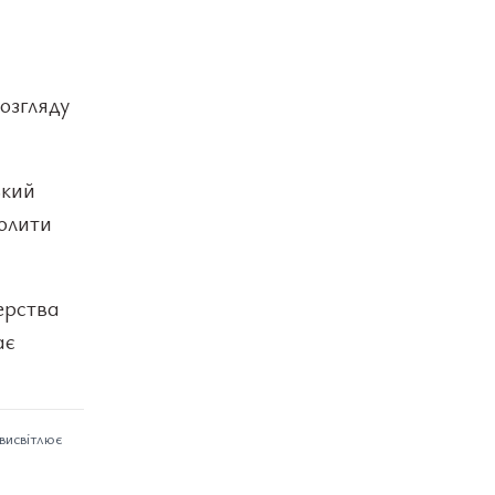
озгляду
ький
волити
ерства
ає
 висвітлює