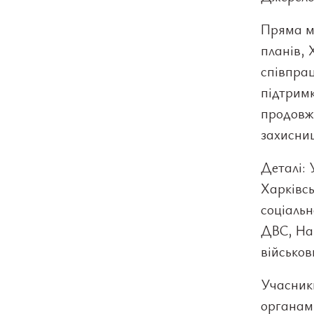
Пряма м
планів, 
співпрац
підтримк
продовж
захисни
Деталі: 
Харківсь
соціальн
ДВС, Нац
військов
Учасники
органами