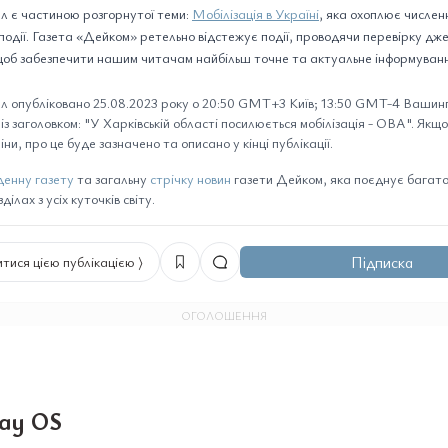
л є частиною розгорнутої теми:
Мобілізація в Україні
, яка охоплює численн
 події. Газета «Дейком» ретельно відстежує події, проводячи перевірку дж
 щоб забезпечити нашим читачам найбільш точне та актуальне інформуван
л опубліковано 25.08.2023 року о 20:50 GMT+3 Київ; 13:50 GMT-4 Вашингт
 із заголовком: "У Харківській області посилюється мобілізація - ОВА". Якщо 
іни, про це буде зазначено та описано у кінці публікації.
енну газету
та загальну
стрічку новин
газети Дейком, яка поєднує багато 
ілах з усіх куточків світу.
Підписка
тися цією публікацією ⟩
ОГОЛОШЕННЯ
ay OS