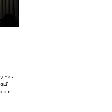
ідомив
ації
нання