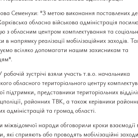
ова Семенухи: "З метою виконання поставлених д
Харківська обласна військова адміністрація посил
ю з обласним центром комплектування та соціальн
и в напрямку реалізації мобілізаційних заходів. Т
уємо всіляко допомагати нашим захисникам та
цям".
У робочій зустрічі взяли участь т.в.о. начальника
кого обласного територіального центру комплекту
ої підтримки, представники територіальних відділі
поліції, районних ТВК, а також керівники районн
их адміністрацій та громад області.
 міжвідомчої наради обговорили кроки взаємодії 
, які сприяють або проводять мобілізаційні заход