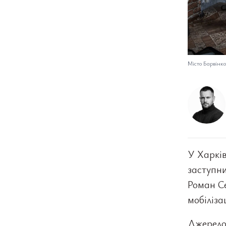
Місто Барвінко
У Харків
заступни
Роман С
мобіліза
Джерело: