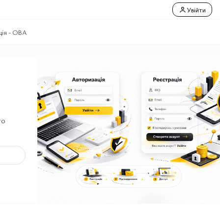
Увійти
ція - ОВА
го