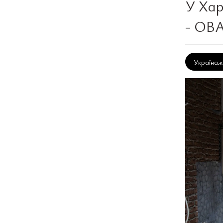
У Хар
- ОВ
Українсь