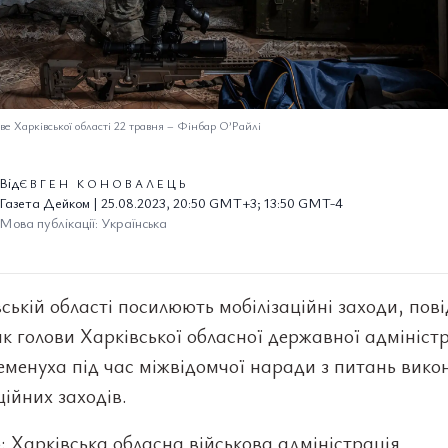
ве Харківської області 22 травня
–
Фінбар О’Райлі
Від
ЄВГЕН КОНОВАЛЕЦЬ
Газета Дейком | 25.08.2023, 20:50 GMT+3; 13:50 GMT-4
Мова публікації: Українська
ській області посилюють мобілізаційні заходи, пов
к голови Харківської обласної державної адміністр
еменуха під час міжвідомчої наради з питань вико
ційних заходів.
 Харківська обласна військова адміністрація