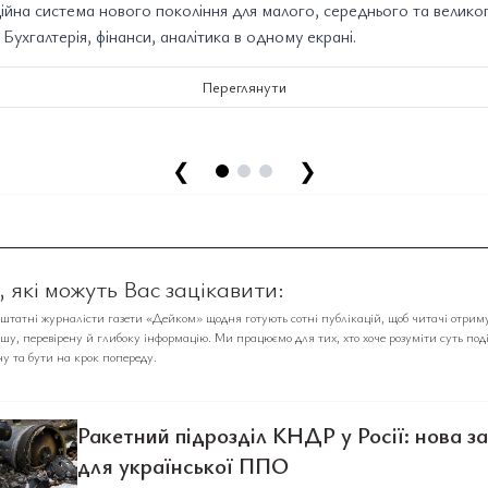
йна система нового покоління для малого, середнього та велико
. Бухгалтерія, фінанси, аналітика в одному екрані.
Переглянути
❮
❯
 які можуть Вас зацікавити:
аштатні журналісти газети «Дейком» щодня готують сотні публікацій, щоб читачі отрим
у, перевірену й глибоку інформацію. Ми працюємо для тих, хто хоче розуміти суть под
у та бути на крок попереду.
Ракетний підрозділ КНДР у Росії: нова з
для української ППО