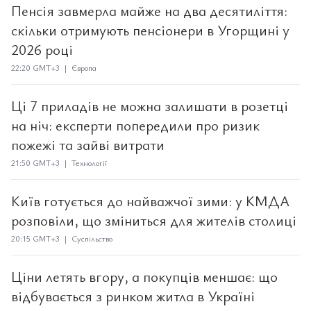
Пенсія завмерла майже на два десятиліття:
скільки отримують пенсіонери в Угорщині у
2026 році
22:20 GMT+3 | Європа
Ці 7 приладів не можна залишати в розетці
на ніч: експерти попередили про ризик
пожежі та зайві витрати
21:50 GMT+3 | Технології
Київ готується до найважчої зими: у КМДА
розповіли, що зміниться для жителів столиці
20:15 GMT+3 | Суспільство
Ціни летять вгору, а покупців меншає: що
відбувається з ринком житла в Україні