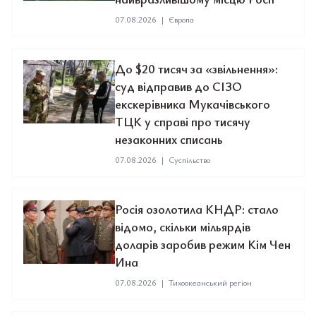
07.08.2026
|
Європа
До $20 тисяч за «звільнення»:
суд відправив до СІЗО
екскерівника Мукачівського
ТЦК у справі про тисячу
незаконних списань
07.08.2026
|
Суспільство
Росія озолотила КНДР: стало
відомо, скільки мільярдів
доларів заробив режим Кім Чен
Ина
07.08.2026
|
Тихоокеанський регіон