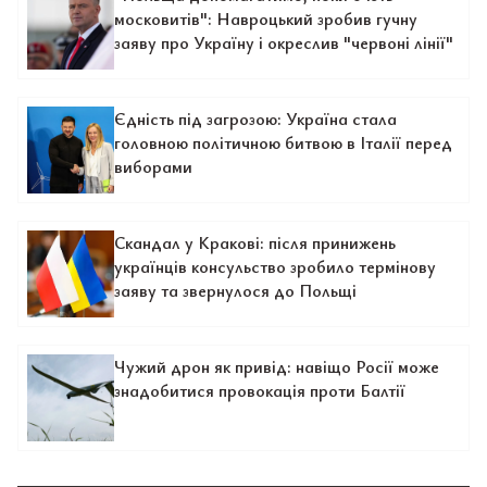
московитів": Навроцький зробив гучну
заяву про Україну і окреслив "червоні лінії"
Єдність під загрозою: Україна стала
головною політичною битвою в Італії перед
виборами
Скандал у Кракові: після принижень
українців консульство зробило термінову
заяву та звернулося до Польщі
Чужий дрон як привід: навіщо Росії може
знадобитися провокація проти Балтії