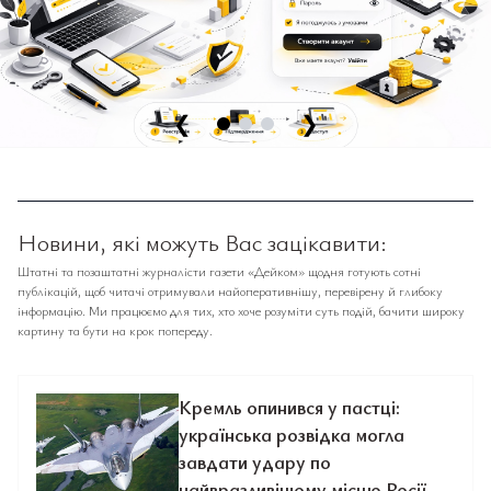
❮
❯
Новини, які можуть Вас зацікавити:
Штатні та позаштатні журналісти газети «Дейком» щодня готують сотні
публікацій, щоб читачі отримували найоперативнішу, перевірену й глибоку
інформацію. Ми працюємо для тих, хто хоче розуміти суть подій, бачити широку
картину та бути на крок попереду.
Кремль опинився у пастці:
українська розвідка могла
завдати удару по
найвразливішому місцю Росії