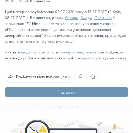
05:20 GMT-4 Вашингтон.
Цей матеріал опубліковано 02.07.2026 року о 15:27 GMT+3 Київ;
08:27 GMT-4 Вашингтон, розділ:
Європа
,
Влада
,
Політика
, із
заголовком: "У Німеччині висунули нові звинувачення у справі
«Північних потоків»: українця назвали учасником державної
диверсійної операції". Якщо в публікації з'являться зміни, про це буде
зазначено та описано у кінці публікації.
Читайте
щоденну газету
та загальну
стрічку новин
газети Дейком,
яка поєднує багато цікавого в понад 40 розділах з усіх куточків світу.
Поділитися цією публікацією ⟩
Підписка
ОГОЛОШЕННЯ