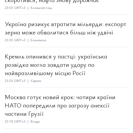
23:50 GMT+3 | Близький схід
Україна ризикує втратити мільярди: експорт
зерна може обвалитися більш ніж удвічі
23:30 GMT+3 | Економіка
Кремль опинився у пастці: українська
розвідка могла завдати удару по
найвразливішому місцю Росії
23:20 GMT+3 | Європа
Москва готує новий крок: чотири країни
НАТО попередили про загрозу анексії
частини Грузії
23:18 GMT+3 | Влада