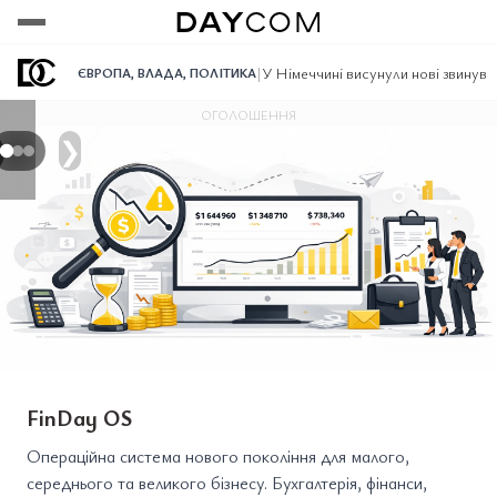
Переглянути
Переглянути
Переглянути
|
У Німеччині висунули нові звинува
ЄВРОПА
,
ВЛАДА
,
ПОЛІТИКА
ОГОЛОШЕННЯ
❯
FinDay OS
Операційна система нового покоління для малого,
середнього та великого бізнесу. Бухгалтерія, фінанси,