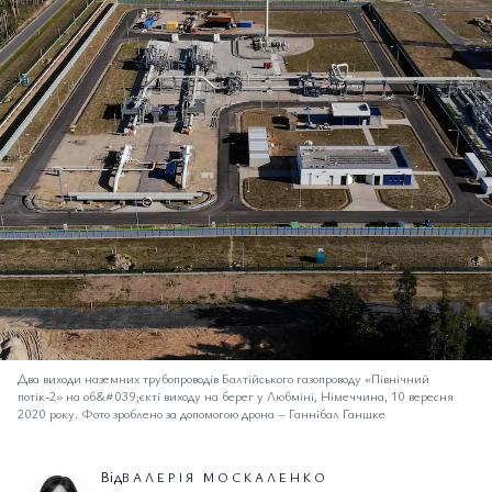
Два виходи наземних трубопроводів Балтійського газопроводу «Північний
потік-2» на об&#039;єкті виходу на берег у Любміні, Німеччина, 10 вересня
2020 року. Фото зроблено за допомогою дрона
–
Ганнібал Ганшке
Від
ВАЛЕРІЯ МОСКАЛЕНКО