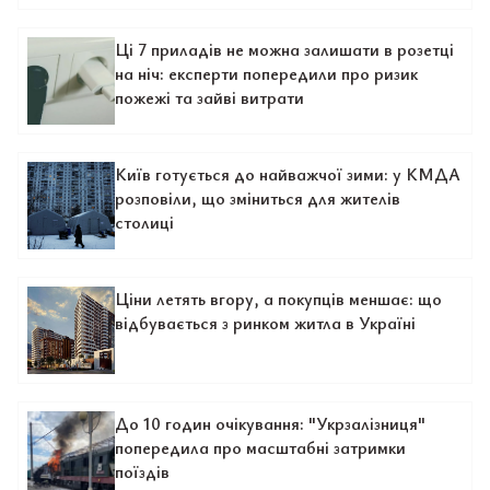
Ці 7 приладів не можна залишати в розетці
на ніч: експерти попередили про ризик
пожежі та зайві витрати
Київ готується до найважчої зими: у КМДА
розповіли, що зміниться для жителів
столиці
Ціни летять вгору, а покупців меншає: що
відбувається з ринком житла в Україні
До 10 годин очікування: "Укрзалізниця"
попередила про масштабні затримки
поїздів