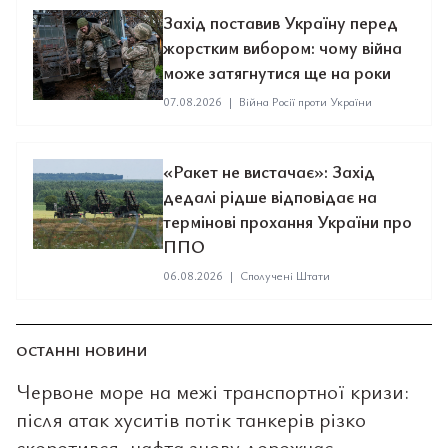
Захід поставив Україну перед
жорстким вибором: чому війна
може затягнутися ще на роки
07.08.2026
|
Війна Росії проти України
«Ракет не вистачає»: Захід
дедалі рідше відповідає на
термінові прохання України про
ППО
06.08.2026
|
Сполучені Штати
ОСТАННІ НОВИНИ
Червоне море на межі транспортної кризи:
після атак хуситів потік танкерів різко
скоротився, нафта знову дорожчає