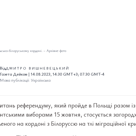
сько-білоруському кордоні.
–
Архівне фото
Від
ДМИТРО ВИШНЕВЕЦЬКИЙ
Газета Дейком | 14.08.2023, 14:30 GMT+3; 07:30 GMT-4
Мова публікації: Українська
итань референдуму, який пройде в Польщі разом із
нтськими виборами 15 жовтня, стосується загород
еного на кордоні з Білоруссю на тлі міграційної кр