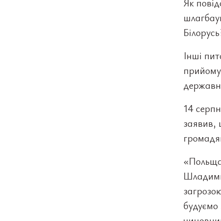
Як повід
шлагбаум
Білорусь
Інші пи
прийому 
державн
14 серп
заявив,
громадя
«Польща
Шладими
загрозою
будуємо 
чиновни