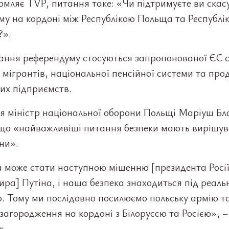
омляє TVP, питання таке: «Чи підтримуєте ви ска
у на кордоні між Республікою Польща та Республі
?».
тання референдуму стосуються запропонованої ЄС 
мігрантів, національної пенсійної системи та про
их підприємств.
ня міністр національної оборони Польщі Маріуш Б
 що «найважливіші питання безпеки мають вирішу
ни».
 може стати наступною мішенню [президента Росі
ра] Путіна, і наша безпека знаходиться під реал
. Тому ми послідовно посилюємо польську армію т
загородження на кордоні з Білоруссю та Росією», –
к.