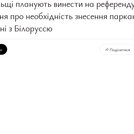
ьщі планують винести на референд
ня про необхідність знесення парка
ні з Білоруссю
ка
Поділитися