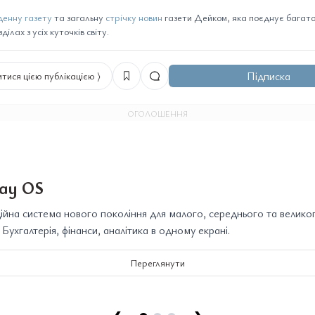
енну газету
та загальну
стрічку новин
газети Дейком, яка поєднує багато 
ілах з усіх куточків світу.
Підписка
тися цією публікацією ⟩
ОГОЛОШЕННЯ
ay OS
йна система нового покоління для малого, середнього та велико
. Бухгалтерія, фінанси, аналітика в одному екрані.
Переглянути