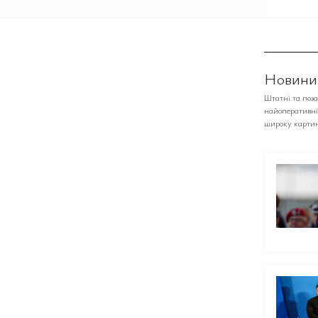
Новини,
Штатні та поз
найоперативніш
широку картин