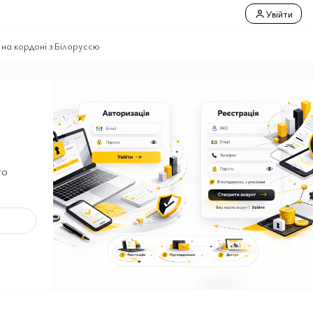
Увійти
на кордоні з Білоруссю
го