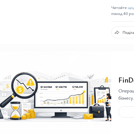
Читайте
щод
понад 40 розд
Поділи
FinD
Операці
бізнесу