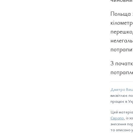
Польща з
кілометр
перешко
нелегаль
потрапит
З початк
потрапле
Дмитро Виш
висвітлює по
працює в Укр
Цей матеріа
Європа
, із
знесення пар
та описано у 