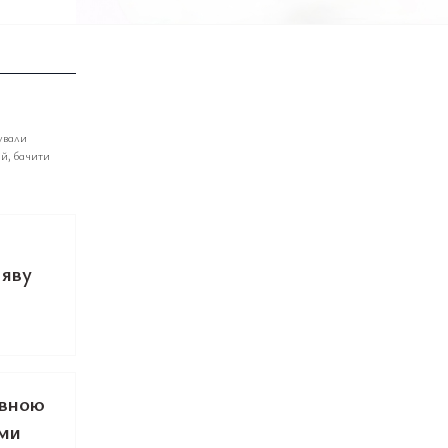
ували
ій, бачити
аяву
овною
ами