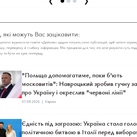
❮
❯
 які можуть Вас зацікавити:
аштатні журналісти газети «Дейком» щодня готують сотні публікацій, щоб читачі отрим
у, перевірену й глибоку інформацію. Ми працюємо для тих, хто хоче розуміти суть под
у та бути на крок попереду.
"Польща допомагатиме, поки б'ють
московитів": Навроцький зробив гучну з
про Україну і окреслив "червоні лінії"
07.08.2026
|
Європа
Єдність під загрозою: Україна стала гол
політичною битвою в Італії перед вибор