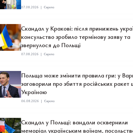
07.08.2026
|
Європа
Скандал у Кракові: після принижень укра
консульство зробило термінову заяву та
звернулося до Польщі
07.08.2026
|
Європа
Польща може змінити правила гри: у Вар
заговорили про збиття російських ракет 
Україною
06.08.2026
|
Європа
Скандал у Польщі: вандали осквернили
меморіал українським воїнам, посольств