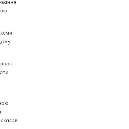
сування
кою
схеми
дажу
лащак
вати
ї
ьною
а
 сказав