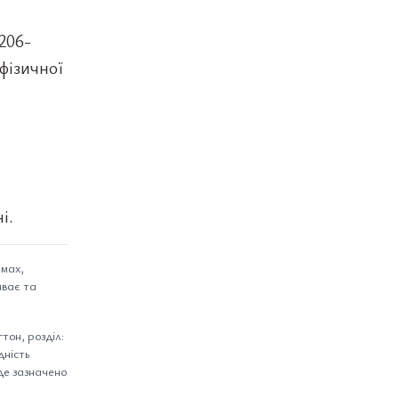
206-
фізичної
і.
емах,
иває та
тон, розділ:
дність
уде зазначено