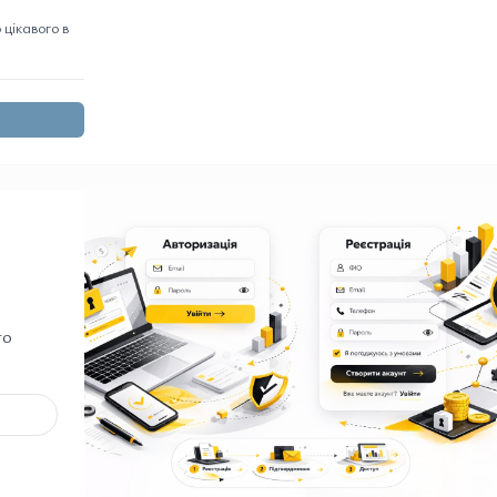
цікавого в
го