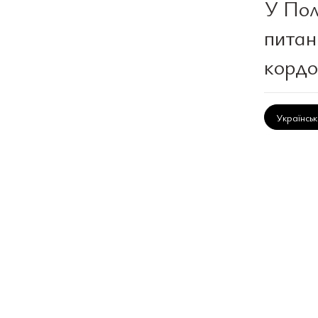
У Пол
питан
кордо
Українсь