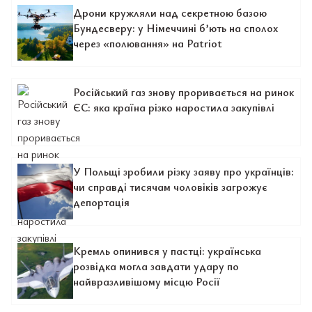
Дрони кружляли над секретною базою
Бундесверу: у Німеччині б’ють на сполох
через «полювання» на Patriot
Російський газ знову проривається на ринок
ЄС: яка країна різко наростила закупівлі
У Польщі зробили різку заяву про українців:
чи справді тисячам чоловіків загрожує
депортація
Кремль опинився у пастці: українська
розвідка могла завдати удару по
найвразливішому місцю Росії