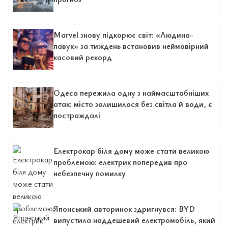
Marvel знову підкорює світ: «Людина-
павук» за тиждень встановив неймовірний
касовий рекорд
Одеса пережила одну з наймасштабніших
атак: місто залишилося без світла й води, є
постраждалі
Електрокар біля дому може стати великою
проблемою: електрик попередив про
небезпечну помилку
Японський авторинок здригнувся: BYD
випустила наддешевий електромобіль, який