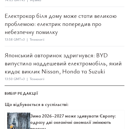
Електрокар біля дому може стати великою
проблемою: електрик попередив про
небезпечну помилку
13:58 GMT+3 | Технології
Японський авторинок здригнувся: BYD
випустила наддешевий електромобіль, який
кидає виклик Nissan, Honda та Suzuki
13:50 GMT+3 | Технології
ВИБІР РЕДАКЦІЇ
Що відбувається в суспільстві:
Зима 2026–2027 може здивувати Європу:
одразу дві океанічні аномалії змінюють
прогноз