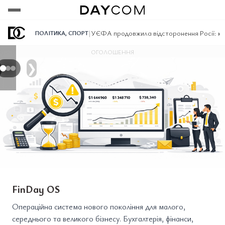
Переглянути
Переглянути
Переглянути
|
УЄФА продовжила відсторонення Росії: клуби
ПОЛІТИКА
,
СПОРТ
ОГОЛОШЕННЯ
❯
FinDay OS
Операційна система нового покоління для малого,
середнього та великого бізнесу. Бухгалтерія, фінанси,