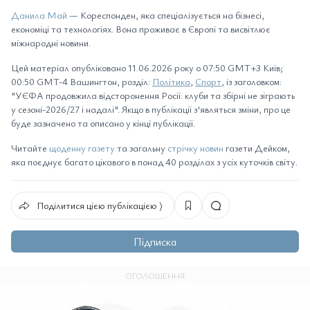
Данила Май
— Кореспонден, яка спеціалізується на бізнесі,
економіці та технологіях. Вона проживає в Європі та висвітлює
міжнародні новини.
Цей матеріал опубліковано 11.06.2026 року о 07:50 GMT+3 Київ;
00:50 GMT-4 Вашингтон, розділ:
Політика
,
Спорт
, із заголовком:
"УЄФА продовжила відсторонення Росії: клуби та збірні не зіграють
у сезоні-2026/27 і надалі". Якщо в публікації з'являться зміни, про це
буде зазначено та описано у кінці публікації.
Читайте
щоденну газету
та загальну
стрічку новин
газети Дейком,
яка поєднує багато цікавого в понад 40 розділах з усіх куточків світу.
Поділитися цією публікацією ⟩
Підписка
ОГОЛОШЕННЯ