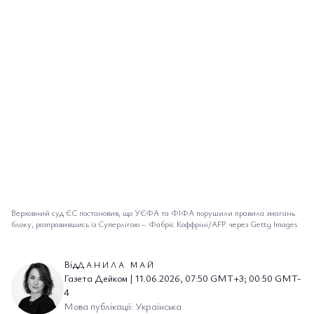
Верховний суд ЄС постановив, що УЄФА та ФІФА порушили правила змагань
блоку, розправившись із Суперлігою
–
Фабріс Коффріні/AFP через Getty Images
Від
ДАНИЛА МАЙ
Газета Дейком | 11.06.2026, 07:50 GMT+3; 00:50 GMT-
4
Мова публікації: Українська