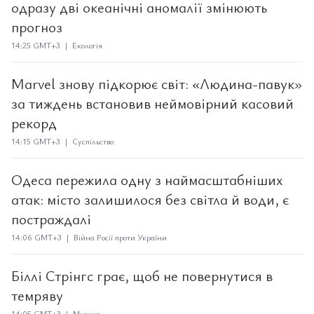
одразу дві океанічні аномалії змінюють
прогноз
14:25 GMT+3 | Екологія
Marvel знову підкорює світ: «Людина-павук»
за тиждень встановив неймовірний касовий
рекорд
14:15 GMT+3 | Суспільство
Одеса пережила одну з наймасштабніших
атак: місто залишилося без світла й води, є
постраждалі
14:06 GMT+3 | Війна Росії проти України
Біллі Стрінгс грає, щоб не повернутися в
темряву
14:05 GMT+3 | Музика