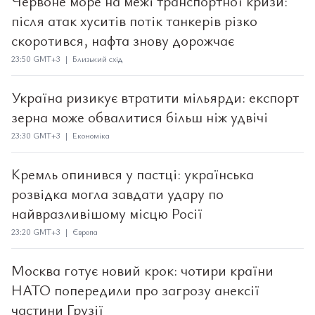
Червоне море на межі транспортної кризи:
після атак хуситів потік танкерів різко
скоротився, нафта знову дорожчає
23:50 GMT+3 | Близький схід
Україна ризикує втратити мільярди: експорт
зерна може обвалитися більш ніж удвічі
23:30 GMT+3 | Економіка
Кремль опинився у пастці: українська
розвідка могла завдати удару по
найвразливішому місцю Росії
23:20 GMT+3 | Європа
Москва готує новий крок: чотири країни
НАТО попередили про загрозу анексії
частини Грузії