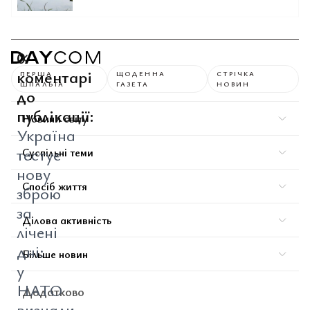
0
коментарі
ПЕРША
ЩОДЕННА
СТРІЧКА
ШПАЛЬТА
ГАЗЕТА
НОВИН
до
публікації:
Новини світу
Україна
тестує
Суспільні теми
нову
Спосіб життя
зброю
за
Ділова активність
лічені
дні:
Більше новин
у
НАТО
Додатково
визнали