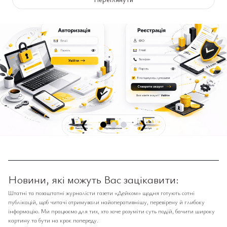
❮
❯
Новини, які можуть Вас зацікавити:
Штатні та позаштатні журналісти газети «Дейком» щодня готують сотні
публікацій, щоб читачі отримували найоперативнішу, перевірену й глибоку
інформацію. Ми працюємо для тих, хто хоче розуміти суть подій, бачити широку
картину та бути на крок попереду.