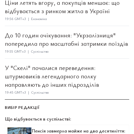
Ціни летять вгору, а покупців меншає: що
відбувається з ринком житла в Україні
19:56 GMT+3 | Економіка
До 10 годин очікування: "Укрзалізниця"
попередила про масштабні затримки поїздів
19:55 GMT+3 | Суспільство
У "Скелі" почалися переведення:
штурмовиків легендарного полку
направляють до інших підрозділів
19:45 GMT+3 | Суспільство
ВИБІР РЕДАКЦІЇ
Що відбувається в суспільстві:
Пенсія завмерла майже на два десятиліття: