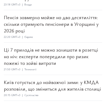
23:18 GMT+3 | Влада
Пенсія завмерла майже на два десятиліття:
скільки отримують пенсіонери в Угорщині у
2026 році
22:20 GMT+3 | Європа
Ці 7 приладів не можна залишати в розетці
на ніч: експерти попередили про ризик
пожежі та зайві витрати
21:50 GMT+3 | Технології
Київ готується до найважчої зими: у КМДА
розповіли, що зміниться для жителів столиці
20:15 GMT+3 | Суспільство