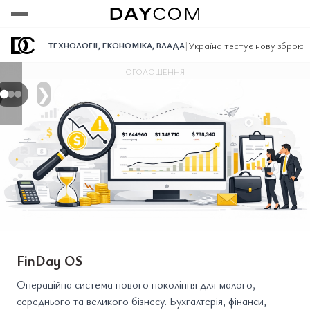
Переглянути
Переглянути
Переглянути
|
Україна тестує нову зброю з
ТЕХНОЛОГІЇ
,
ЕКОНОМІКА
,
ВЛАДА
ОГОЛОШЕННЯ
❯
FinDay OS
Операційна система нового покоління для малого,
середнього та великого бізнесу. Бухгалтерія, фінанси,