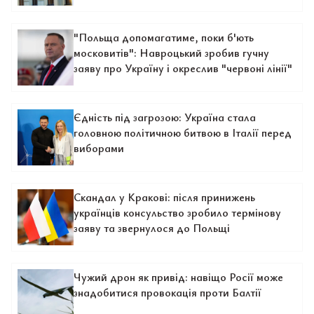
"Польща допомагатиме, поки б'ють
московитів": Навроцький зробив гучну
заяву про Україну і окреслив "червоні лінії"
Єдність під загрозою: Україна стала
головною політичною битвою в Італії перед
виборами
Скандал у Кракові: після принижень
українців консульство зробило термінову
заяву та звернулося до Польщі
Чужий дрон як привід: навіщо Росії може
знадобитися провокація проти Балтії