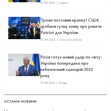
07.08.2026
|
Європа
Трамп поставив крапку? США
зробили гучну заяву про ракети
Patriot для України
07.08.2026
|
Сполучені Штати
Росія готує новий удар по світу:
Україна попередила про
небезпечний сценарій 2022
року
07.08.2026
|
Влада
ОСТАННІ НОВИНИ