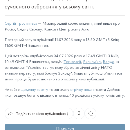
сучасного озброєння у всьому світі.
Сергій Тростянець
— Міжнародний кореспондент, який пише про
Росію, Східну Європу, Кавказ і Центральну Азію.
Повторний випуск публікації 11.07.2026 року о 18:50 GMT+3 Київ;
11:50 GMT-4 Вашингтон.
Цей матеріал опубліковано 04.07.2026 року о 17:49 GMT+3 Київ;
10:49 GMT-4 Вашингтон, розділ:
Технології
,
Економіка
,
Влада
, із
заголовком: "Україна тестує нову зброю за лічені дні: у НАТО
визнали перевагу, якої бракує Заходу". Якщо в публікації з'являться
зміни, про це буде зазначено та описано у кінці публікації.
Читайте
щоденну газету
та загальну
стрічку новин
газети Дейком,
яка поєднує багато цікавого в понад 40 розділах з усіх куточків світу.
Поділитися цією публікацією ⟩
Підписка