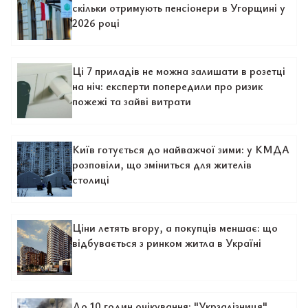
скільки отримують пенсіонери в Угорщині у
2026 році
Ці 7 приладів не можна залишати в розетці
на ніч: експерти попередили про ризик
пожежі та зайві витрати
Київ готується до найважчої зими: у КМДА
розповіли, що зміниться для жителів
столиці
Ціни летять вгору, а покупців меншає: що
відбувається з ринком житла в Україні
До 10 годин очікування: "Укрзалізниця"