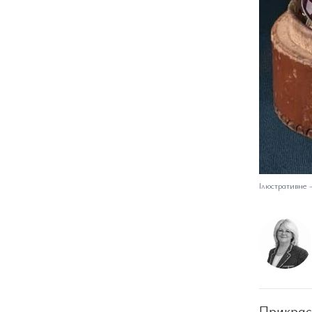
Ілюстративне
Прикраси