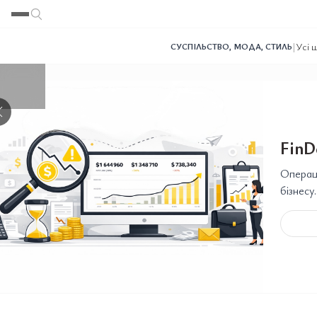
Переглянути
Переглянути
Переглянути
Переглянути
Переглянути
|
Усі 
СУСПІЛЬСТВО
,
МОДА
,
СТИЛЬ
❯
FinD
Операці
бізнесу