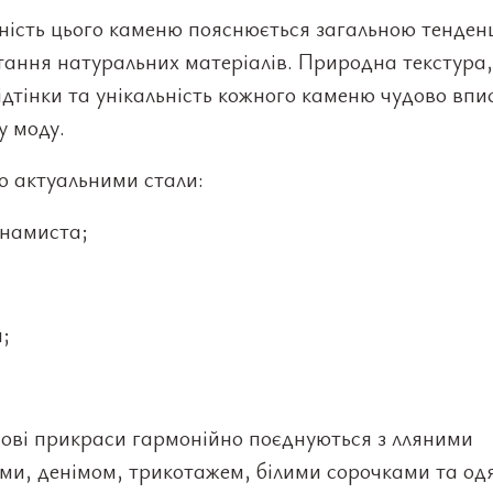
ність цього каменю пояснюється загальною тенден
ання натуральних матеріалів. Природна текстура,
ідтінки та унікальність кожного каменю чудово впи
у моду.
о актуальними стали:
 намиста;
;
;
ові прикраси гармонійно поєднуються з лляними
ми, денімом, трикотажем, білими сорочками та од