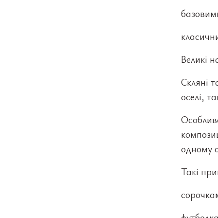
базовим
класичн
Великі 
Скляні т
оселі, т
Особлив
композиц
одному о
Такі при
сорочка
футболк