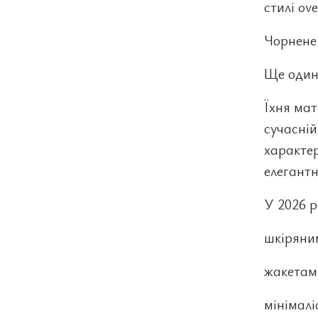
стилі ove
Чорнене 
Ще один
Їхня мат
сучасній
характер
елегант
У 2026 р
шкіряни
жакетами
мінімал