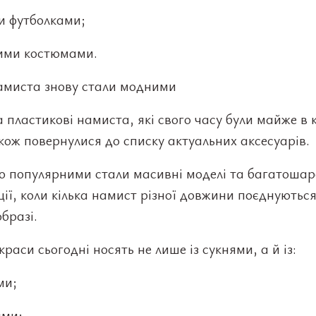
и футболками;
ими костюмами.
намиста знову стали модними
а пластикові намиста, які свого часу були майже в 
акож повернулися до списку актуальних аксесуарів.
о популярними стали масивні моделі та багатошар
ії, коли кілька намист різної довжини поєднуються
бразі.
краси сьогодні носять не лише із сукнями, а й із:
ми;
ами;