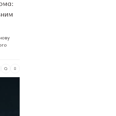
ома:
вним
нову
ого