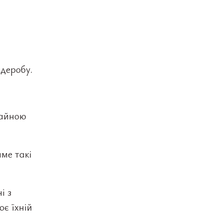
деробу.
чайною
ме такі
і з
є їхній