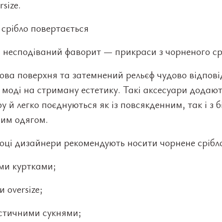
rsize.
срібло повертається
 несподіваний фаворит — прикраси з чорненого ср
ова поверхня та затемнений рельєф чудово відпов
 моді на стриману естетику. Такі аксесуари додаю
у й легко поєднуються як із повсякденним, так і з 
ним одягом.
оці дизайнери рекомендують носити чорнене срібло
ми куртками;
 oversize;
істичними сукнями;