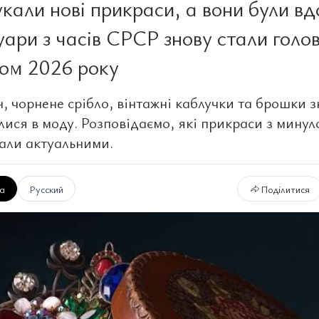
укали нові прикраси, а вони були вд
уари з часів СРСР знову стали голо
ом 2026 року
, чорнене срібло, вінтажні каблучки та брошки з
лися в моду. Розповідаємо, які прикраси з минул
тали актуальними.
ка
Русский
Поділитися