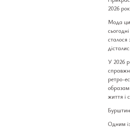
2026 рок
Мода цик
сьогодні
сталося 
дісталис
У 2026 р
справжн
ретро-ес
образам
життя і 
Бурштин 
Одним із