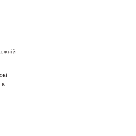
кожній
ові
 в