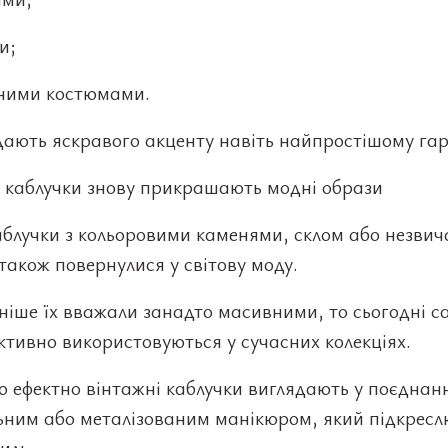
и;
ними костюмами.
дають яскравого акценту навіть найпростішому гар
і каблучки знову прикрашають модні образи
аблучки з кольоровими каменями, склом або незви
акож повернулися у світову моду.
іше їх вважали занадто масивними, то сьогодні са
ктивно використовуються у сучасних колекціях.
 ефектно вінтажні каблучки виглядають у поєднанн
ним або металізованим манікюром, який підкреслю
иль.