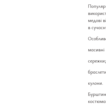
Популяр
використ
медові в
в сучасн
Особлив
масивні
сережки
браслети
кулони.
Бурштин
костюма