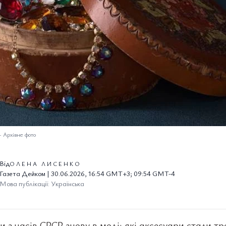
–
Архівне фото
Від
ОЛЕНА ЛИСЕНКО
Газета Дейком | 30.06.2026, 16:54 GMT+3; 09:54 GMT-4
Мова публікації: Українська
 з часів СРСР знову в моді: які аксесуари стали т