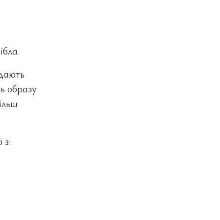
ібла.
ідають
ть образу
більш
 з: