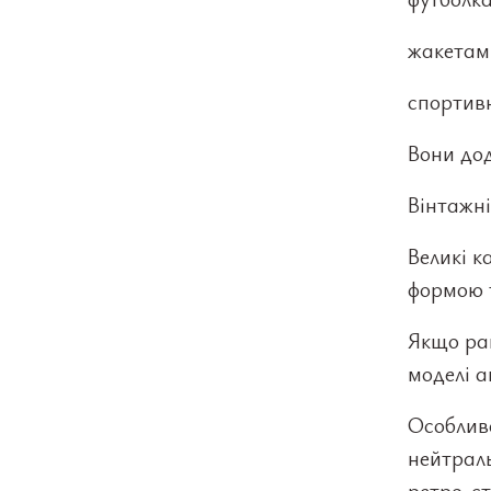
жакетам
спортив
Вони до
Вінтажн
Великі к
формою т
Якщо ран
моделі а
Особливо
нейтраль
ретро-ст