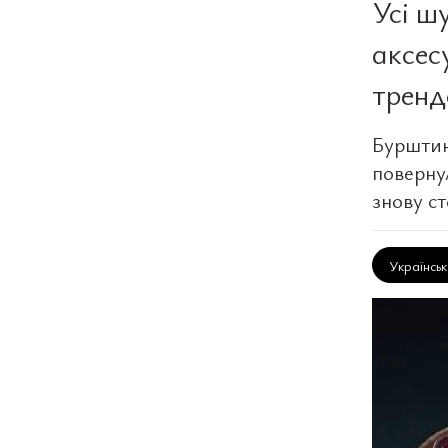
Усі ш
аксес
тренд
Бурштин
поверну
знову с
Українсь