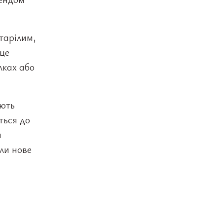
старілим,
 це
лках або
ають
ться до
и
ли нове