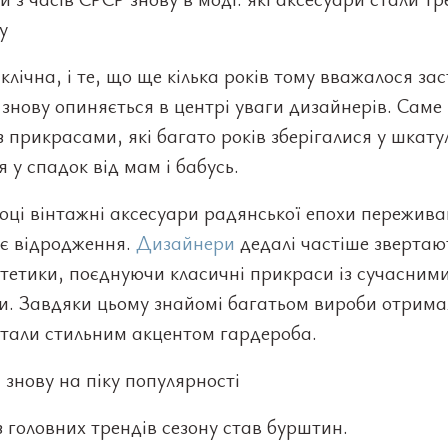
у
лічна, і те, що ще кілька років тому вважалося за
 знову опиняється в центрі уваги дизайнерів. Саме
з прикрасами, які багато років зберігалися у шкату
я у спадок від мам і бабусь.
оці вінтажні аксесуари радянської епохи пережив
є відродження.
Дизайнери
дедалі частіше звертаю
тетики, поєднуючи класичні прикраси із сучасним
и. Завдяки цьому знайомі багатьом вироби отрима
стали стильним акцентом гардероба.
знову на піку популярності
 головних трендів сезону став бурштин.