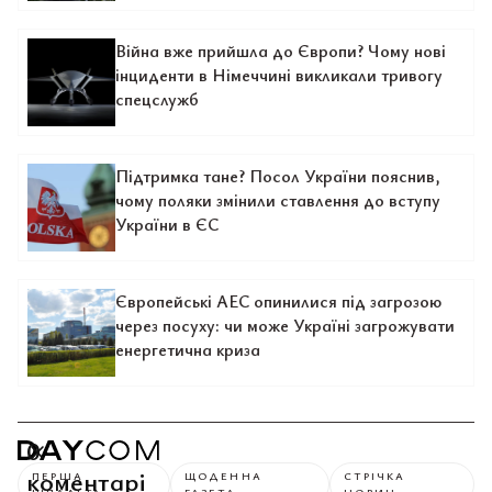
Війна вже прийшла до Європи? Чому нові
інциденти в Німеччині викликали тривогу
спецслужб
Підтримка тане? Посол України пояснив,
чому поляки змінили ставлення до вступу
України в ЄС
Європейські АЕС опинилися під загрозою
через посуху: чи може Україні загрожувати
енергетична криза
0
коментарі
ПЕРША
ЩОДЕННА
СТРІЧКА