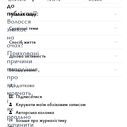
ШПАЛЬТА
ГАЗЕТА
НОВИН
до
публікації:
Новини світу
Волосся
зникає
Суспільні теми
на
Спосіб життя
очах?
Приховані
Ділова активність
причини
випадіння,
Більше новин
про
які
Додатково
мовчать,
Підписатися
і
Керувати моїм обліковим записом
як
Авторська колонка
реально
Більше про журналістику
зупинити