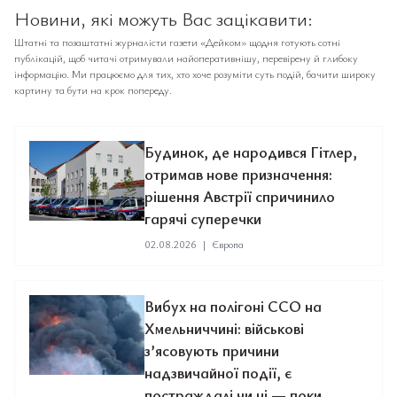
Новини, які можуть Вас зацікавити:
Штатні та позаштатні журналісти газети «Дейком» щодня готують сотні
публікацій, щоб читачі отримували найоперативнішу, перевірену й глибоку
інформацію. Ми працюємо для тих, хто хоче розуміти суть подій, бачити широку
картину та бути на крок попереду.
Будинок, де народився Гітлер,
отримав нове призначення:
рішення Австрії спричинило
гарячі суперечки
02.08.2026
|
Європа
Вибух на полігоні ССО на
Хмельниччині: військові
з’ясовують причини
надзвичайної події, є
постраждалі чи ні — поки