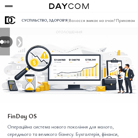
Переглянути
Переглянути
Переглянути
|
Волосся зникає на очах? Приховані п
СУСПІЛЬСТВО
,
ЗДОРОВ’Я
ОГОЛОШЕННЯ
❯
FinDay OS
Операційна система нового покоління для малого,
середнього та великого бізнесу. Бухгалтерія, фінанси,