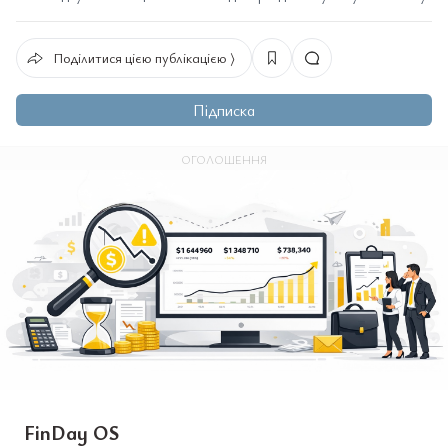
Поділитися цією публікацією ⟩
Підписка
ОГОЛОШЕННЯ
FinDay OS