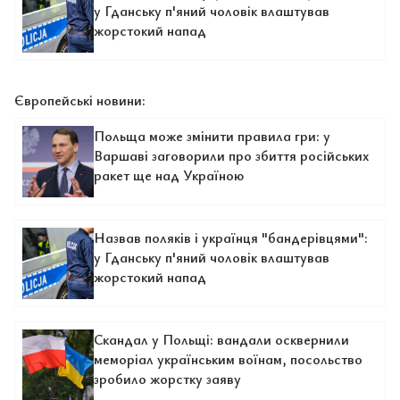
у Гданську п'яний чоловік влаштував
жорстокий напад
Європейські новини:
Польща може змінити правила гри: у
Варшаві заговорили про збиття російських
ракет ще над Україною
Назвав поляків і українця "бандерівцями":
у Гданську п'яний чоловік влаштував
жорстокий напад
Скандал у Польщі: вандали осквернили
меморіал українським воїнам, посольство
зробило жорстку заяву