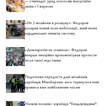
— стипендії: уряд оголосив масштабні
зміни з 1 вересня
«Не 2 мільйони в розшуку»: Федоров
розкрив новий план мобілізації, який може
кардинально змінити систему
«Демократію не зламали»: Федоров
вперше емоційно прокоментував протести
після своєї відставки
Податкова передасть дані мільйонів
українців Міноборони: кого торкнуться нові
правила вже найближчим часом
Назвав поляків і українця "бандерівцями":