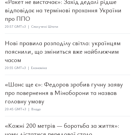
«Ракет не вистачає»: Захід дедалі рідше
відповідає на термінові прохання України
про ППО
20:57 GMT+3 | Сполучені Штати
Нові правила розподілу світла: українцям
пояснили, що зміниться вже найближчим
часом
20:55 GMT+3 | Економіка
«Шанс ще є»: Федоров зробив гучну заяву
про повернення в Міноборони та назвав
головну умову
20:45 GMT+3 | Влада
«Кожні 200 метрів — боротьба за життя»:
чому дістатися передової стало