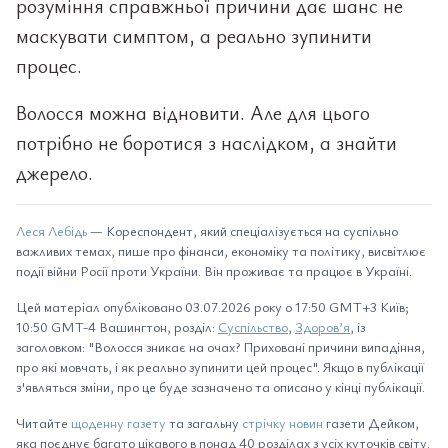
розуміння справжньої причини дає шанс не
маскувати симптом, а реально зупинити
процес.
Волосся можна відновити. Але для цього
потрібно не боротися з наслідком, а знайти
джерело.
Леся Лебідь
— Кореспондент, який спеціалізується на суспільно
важливих темах, пише про фінанси, економіку та політику, висвітлює
події війни Росії проти України. Він проживає та працює в Україні.
Цей матеріал опубліковано 03.07.2026 року о 17:50 GMT+3 Київ;
10:50 GMT-4 Вашингтон, розділ:
Суспільство
,
Здоров’я
, із
заголовком: "Волосся зникає на очах? Приховані причини випадіння,
про які мовчать, і як реально зупинити цей процес". Якщо в публікації
з'являться зміни, про це буде зазначено та описано у кінці публікації.
Читайте
щоденну газету
та загальну
стрічку новин
газети Дейком,
яка поєднує багато цікавого в понад 40 розділах з усіх куточків світу.