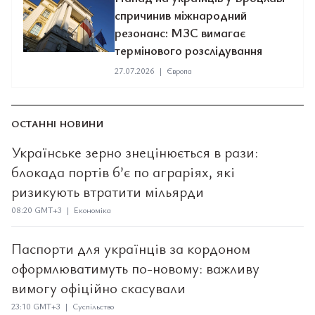
спричинив міжнародний
резонанс: МЗС вимагає
термінового розслідування
27.07.2026
|
Європа
ОСТАННІ НОВИНИ
Українське зерно знецінюється в рази:
блокада портів б’є по аграріях, які
ризикують втратити мільярди
08:20 GMT+3 | Економіка
Паспорти для українців за кордоном
оформлюватимуть по-новому: важливу
вимогу офіційно скасували
23:10 GMT+3 | Суспільство