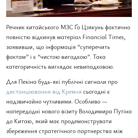
Речник китайського МЗС Ґо Цзякунь фактично
повністю відкинув матеріал Financial Times,
заявивши, що інформація “суперечить
фактам” і є “чистою вигадкою”. Така
категоричність виглядає невипадковою.
Для Пекіна будь-які публічні сигнали про
дистанціювання від Кремля
сьогодні є
надзвичайно чутливими. Особливо —
напередодні нового візиту Володимира Путіна
до Китаю, який має продемонструвати
збереження стратегічного партнерства між