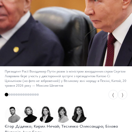
Президент Росії Володимир Путін разом із міністром закордонних справ Сергієм
Лавровим бере участь у двосторонній зустрічі з президентом Китаю Сі
Цзіньпіном (на фото не зображений) у Великому залі народу в Пекіні, Китай, 20
травня 2026 року — Максим Шеметов
⟨
⟩
Єгор Діденко; Кирил Нечай; Тесленко Олександра; Білова
Вікторія; Інна Брах