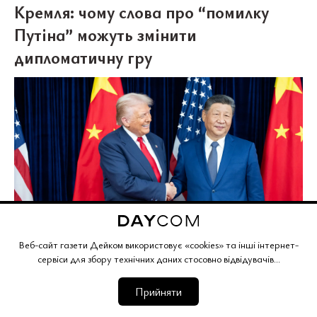
Кремля: чому слова про “помилку
Путіна” можуть змінити
дипломатичну гру
Веб-сайт газети Дейком використовує «cookies» та інші інтернет-
сервіси для збору технічних даних стосовно відвідувачів...
Під час
переговорів із Дональдом Трампом у
Прийняти
Пекіні
голова КНР Сі Цзіньпін нібито заявив,