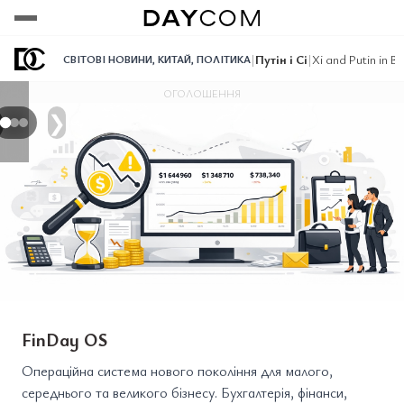
Переглянути
Переглянути
Переглянути
|
Путін і Сі
|
Xi and Putin in B
СВІТОВІ НОВИНИ
,
КИТАЙ
,
ПОЛІТИКА
ОГОЛОШЕННЯ
❯
FinDay OS
Операційна система нового покоління для малого,
середнього та великого бізнесу. Бухгалтерія, фінанси,