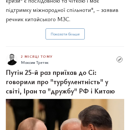
кризи" є послідовною та чіткою і має
підтримку міжнародної спільноти", – заявив
речник китайського МЗС.
Показати більше
2 МІСЯЦІ ТОМУ
Максим Третяк
Путін 25-й раз приїхав до Сі:
говорили про "турбулентність" у
світі, Іран та "дружбу" РФ і Китаю