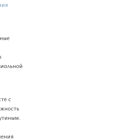
ния
дные
х
циальной
те с
ожность
утиным.
шения