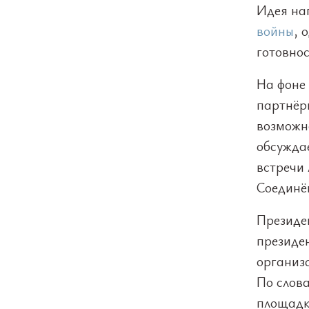
Идея на
войны
, 
готовнос
На фоне
партнёр
возможн
обсужда
встречи
Соединё
Президе
президе
организ
По слов
площадк