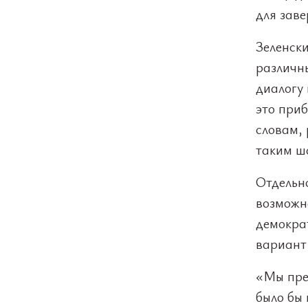
для зав
Зеленск
различны
диалогу
это приб
словам, 
таким ш
Отдельн
возможн
демократ
вариант
«Мы пре
было бы