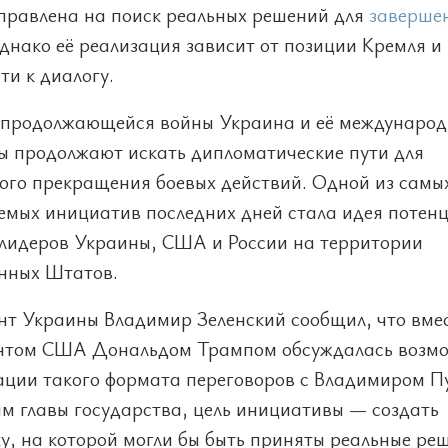
правлена на поиск реальных решений для
заверше
однако её реализация зависит от позиции Кремля и
ти к диалогу.
 продолжающейся войны Украина и её междунаро
ы продолжают искать дипломатические пути для
ого прекращения боевых действий. Одной из самы
емых инициатив последних дней стала идея потен
 лидеров Украины, США и России на территории
нных Штатов.
нт Украины Владимир Зеленский сообщил, что вмес
нтом США Дональдом Трампом обсуждалась возм
ации такого формата переговоров с Владимиром П
ам главы государства, цель инициативы — создать
у, на которой могли бы быть приняты реальные ре