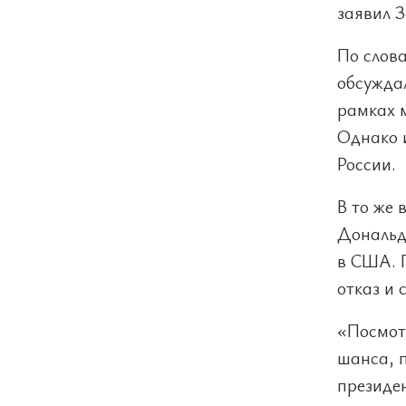
заявил З
По слова
обсужда
рамках 
Однако и
России.
В то же 
Дональд
в США. 
отказ и 
«Посмотр
шанса, 
президе