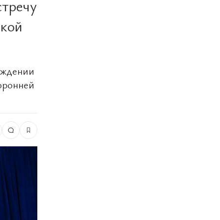
стречу
ской
уждении
оронней