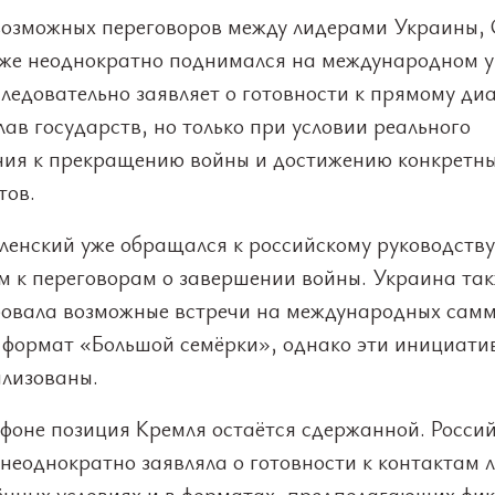
возможных переговоров между лидерами Украины,
уже неоднократно поднимался на международном у
ледовательно заявляет о готовности к прямому диа
лав государств, но только при условии реального
ния к прекращению войны и достижению конкретн
тов.
ленский уже обращался к российскому руководству
м к переговорам о завершении войны. Украина та
овала возможные встречи на международных самм
 формат «Большой семёрки», однако эти инициати
ализованы.
 фоне позиция Кремля остаётся сдержанной. Росси
неоднократно заявляла о готовности к контактам 
ённых условиях и в форматах, предполагающих фи