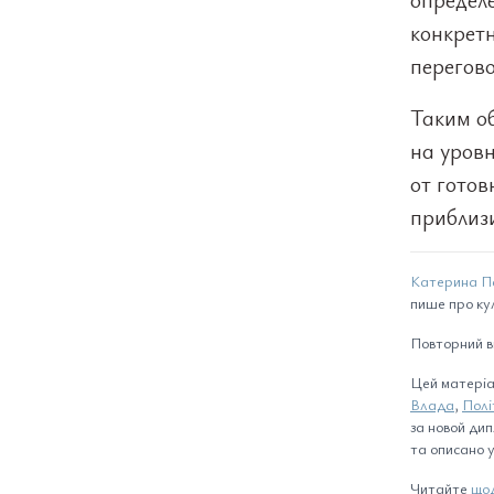
конкретн
перегов
Таким о
на уровн
от готов
приблиз
Катерина П
пише про ку
Повторний в
Цей матеріа
Влада
,
Полі
за новой дип
та описано у 
Читайте
щод