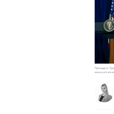
Президент Тра
минулого міся