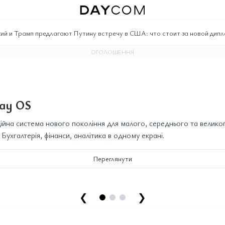
ий и Трамп предлагают Путину встречу в США: что стоит за новой дип
ОГОЛОШЕННЯ
ay OS
йна система нового покоління для малого, середнього та велико
. Бухгалтерія, фінанси, аналітика в одному екрані.
Переглянути
❮
❯