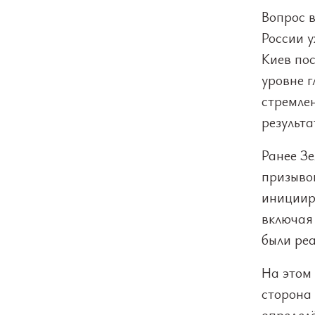
Вопрос 
России 
Киев пос
уровне г
стремле
результа
Ранее Зе
призыво
инициир
включая
были ре
На этом
сторона 
определ