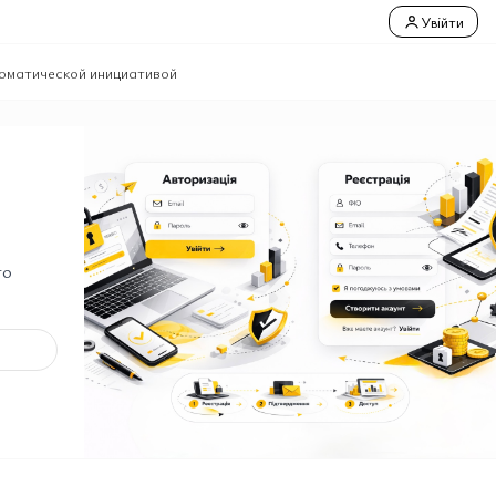
Увійти
ломатической инициативой
го