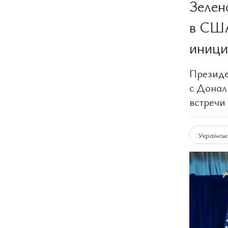
Зелен
в США
иници
Президе
с Донал
встречи
Українсь