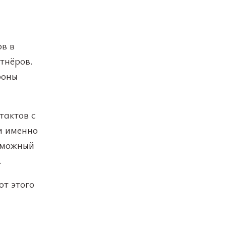
в в
тнёров.
роны
тактов с
и именно
озможный
.
от этого