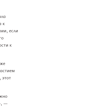
ала
а к
ии, если
го
ости к
кже
частием
 этот
ожно
», —