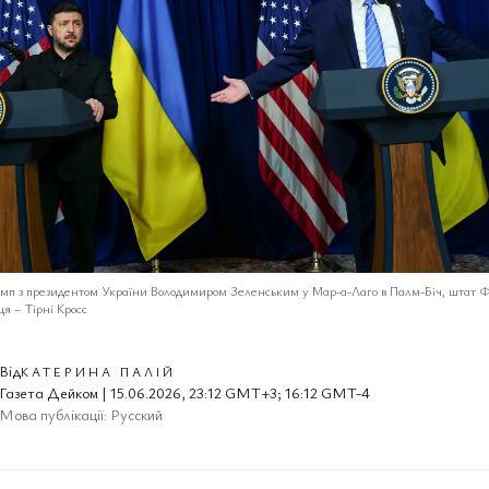
мп з президентом України Володимиром Зеленським у Мар-а-Лаго в Палм-Біч, штат 
ця
–
Тірні Кросс
Від
КАТЕРИНА ПАЛІЙ
Газета Дейком | 15.06.2026, 23:12 GMT+3; 16:12 GMT-4
Мова публікації: Русский