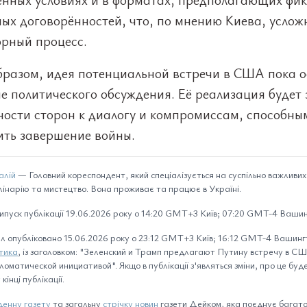
ых договорённостей, что, по мнению Киева, услож
орный процесс.
бразом, идея потенциальной встречи в США пока о
е политического обсуждения. Её реализация будет 
ности сторон к диалогу и компромиссам, способны
ить завершение войны.
алій
— Головний кореспондент, який спеціалізується на суспільно важливих
лінарію та мистецтво. Вона проживає та працює в Україні.
ипуск публікації 19.06.2026 року о 14:20 GMT+3 Київ; 07:20 GMT-4 Вашин
л опубліковано 15.06.2026 року о 23:12 GMT+3 Київ; 16:12 GMT-4 Вашингт
тика
, із заголовком: "Зеленский и Трамп предлагают Путину встречу в СШ
ломатической инициативой". Якщо в публікації з'являться зміни, про це буд
кінці публікації.
енну газету
та загальну
стрічку новин
газети Дейком, яка поєднує багато 