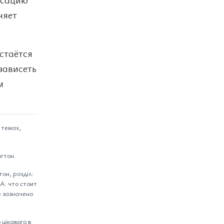
няет
стаётся
зависеть
м
 темах,
гтон.
он, розділ:
А: что стоит
е зазначено
цікавого в