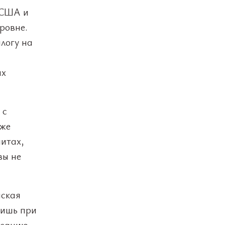
 США и
ровне.
логу на
ых
 с
кже
итах,
вы не
йская
лишь при
ксацию