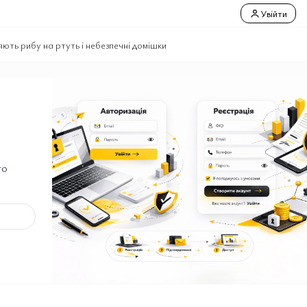
Увійти
яють рибу на ртуть і небезпечні домішки
го