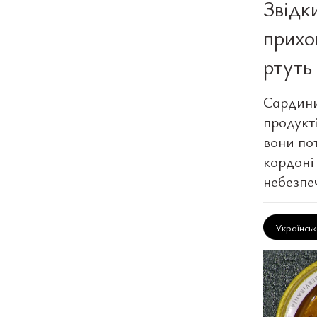
Звідк
прихо
ртуть
Сардини
продукті
вони по
кордоні
небезпе
Українсь