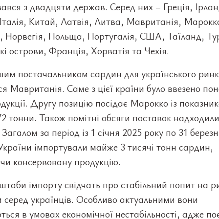
ався з двадцяти держав. Серед них – Греція, Ірлан
 Італія, Китай, Латвія, Литва, Мавританія, Марокк
 Норвегія, Польща, Португалія, США, Таїланд, Ту
і острови, Франція, Хорватія та Чехія.
шим постачальником сардин для українського ринк
я Мавританія. Саме з цієї країни було ввезено по
дукції. Другу позицію посідає Марокко із показни
2 тонни. Також помітні обсяги поставок надходили
. Загалом за період із 1 січня 2025 року по 31 берез
України імпортували майже 3 тисячі тонн сардин,
чи консервовану продукцію.
штаби імпорту свідчать про стабільний попит на р
 серед українців. Особливо актуальними вони
ься в умовах економічної нестабільності, адже п