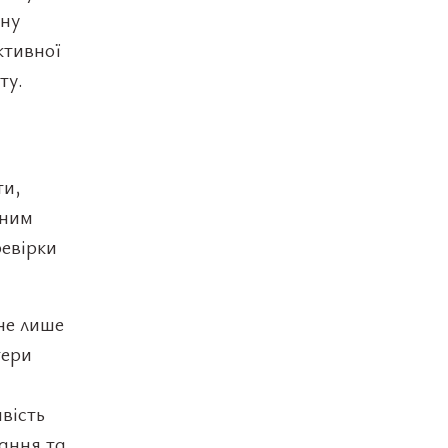
вну
ктивної
ту.
ти,
еним
ревірки
 не лише
тери
вість
ання та