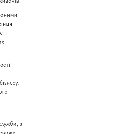
живачів.
ованими
кінця
сті
их
ості.
бізнесу.
ого
лужби, з
евірки