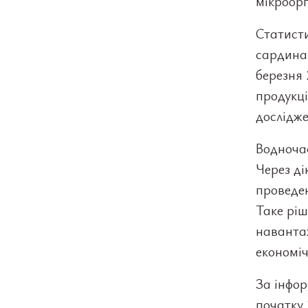
мікроорг
Статист
сардинам
березня 
продукці
дослідже
Водночас
Через ді
проведен
Таке ріш
наванта
економіч
За інфор
початку 