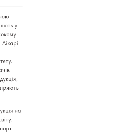
бною
ляють у
сокому
 Лікарі
я
тету.
ачів
дукція,
віряють
укція на
віту.
мпорт