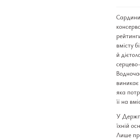
Сардини
консерв
рейтинг
вмісту б
й дієтол
серцево-
Водночас
виникає 
яка потр
її на вм
У Держп
їхній ос
Лише про