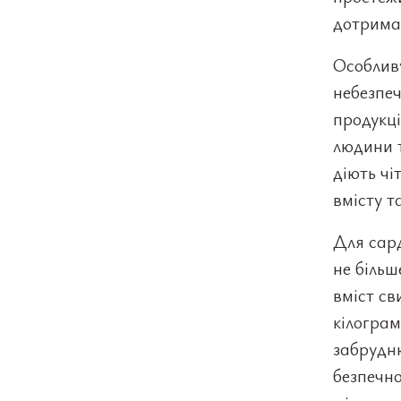
дотрима
Особливу
небезпеч
продукці
людини т
діють ч
вмісту т
Для сард
не більш
вміст св
кілограм
забрудню
безпечно