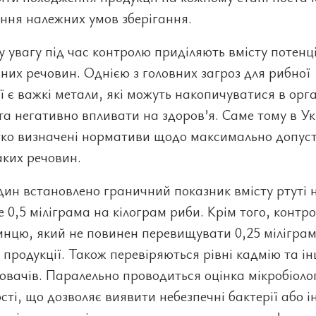
ння належних умов зберігання.
 увагу під час контролю приділяють вмісту потенц
них речовин. Однією з головних загроз для рибної
ї є важкі метали, які можуть накопичуватися в орга
а негативно впливати на здоров’я. Саме тому в Ук
ітко визначені нормативи щодо максимально допус
аких речовин.
ин встановлено граничний показник вмісту ртуті н
е 0,5 міліграма на кілограм риби. Крім того, контр
инцю, який не повинен перевищувати 0,25 мілігра
 продукції. Також перевіряються рівні кадмію та і
вачів. Паралельно проводиться оцінка мікробіолог
сті, що дозволяє виявити небезпечні бактерії або і