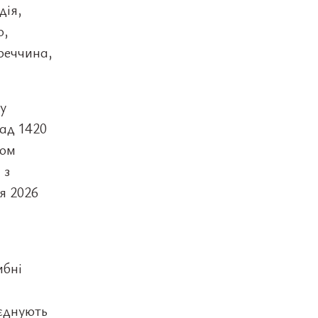
дія,
о,
реччина,
у
над 1420
ком
 з
ня 2026
ибні
оєднують