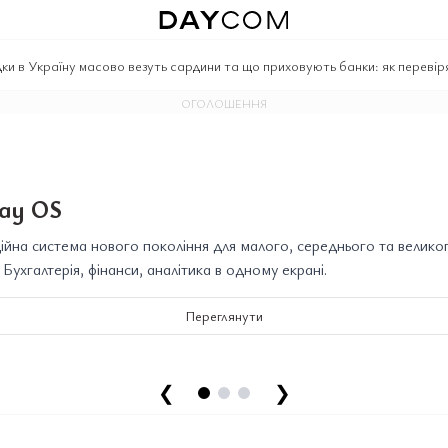
дки в Україну масово везуть сардини та що приховують банки: як перевір
ОГОЛОШЕННЯ
ay OS
йна система нового покоління для малого, середнього та велико
. Бухгалтерія, фінанси, аналітика в одному екрані.
Переглянути
❮
❯