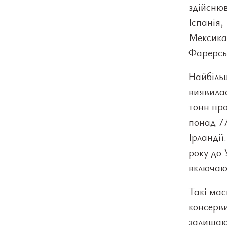
здійснюв
Іспанія,
Мексика,
Фарерськ
Найбіль
виявилас
тонн про
понад 77
Ірландії
року до 
включаю
Такі мас
консерви
залишают