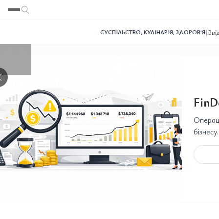
Переглянути
Переглянути
Переглянути
Переглянути
Переглянути
|
Зві
СУСПІЛЬСТВО
,
КУЛІНАРІЯ
,
ЗДОРОВ’Я
❯
FinD
Операці
бізнесу