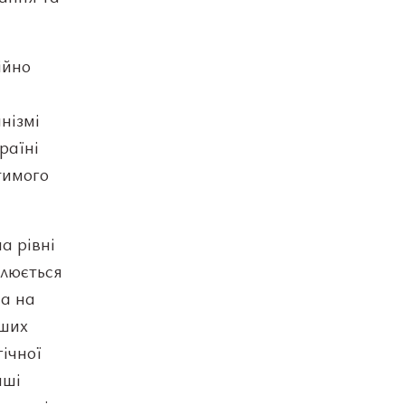
ійно
нізмі
раїні
тимого
а рівні
олюється
ма на
нших
ічної
нші