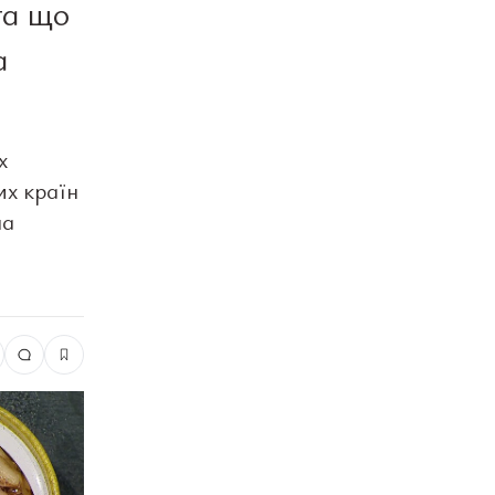
та що
а
х
их країн
на