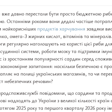
 вже давно перестали бути просто бюджетною ри
ою. Останніми роками вони дедалі частіше потрап
и найкорисніших
продуктів харчування
завдяки ви
ілка, омега-3 жирних кислот, вітамінів та мінералів.
оги регулярно наголошують на користі цієї риби дл
судинної системи, роботи мозку та підтримки імуні
 із зростанням популярності сардин серед спожив
закономірне запитання: наскільки безпечною є про
апляє на полиці українських магазинів, та чи пере
іст небезпечних речовин?
родспоживслужбі повідомили, що сардини та прод
нові надходять до України з великої кількості країн с
тягом 2025 року та першого кварталу 2026 року і