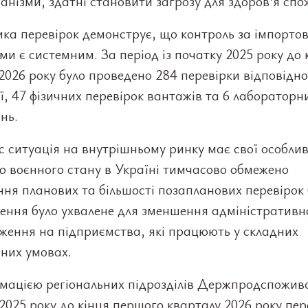
анізми, здатні становити загрозу для здоров’я спо
ика перевірок демонструє, що контроль за імпорт
и є системним. За період із початку 2025 року до 
2026 року було проведено 284 перевірки відповідно
ї, 47 фізичних перевірок вантажів та 6 лабораторн
нь.
 ситуація на внутрішньому ринку має свої особлив
ю воєнного стану в Україні тимчасово обмежено
ня планових та більшості позапланових перевірок 
ення було ухвалене для зменшення адміністративн
ження на підприємства, які працюють у складних
них умовах.
мацією регіональних підрозділів Держпродспоживс
2025 року до кінця першого кварталу 2026 року пер