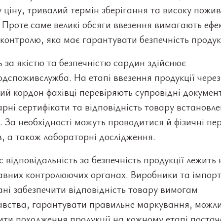
 ціну, тривалий термін зберігання та високу пожи
. Проте саме великі обсяги ввезення вимагають ефе
контролю, яка має гарантувати безпечність продук
 за якістю та безпечністю сардин здійснює
дспоживслужба. На етапі ввезення продукції через
й кордон фахівці перевіряють супровідні докумен
рні сертифікати та відповідність товару встановл
 За необхідності можуть проводитися й фізичні пе
, а також лабораторні дослідження.
 відповідальність за безпечність продукції лежить
авних контролюючих органах. Виробники та імпор
ані забезпечити відповідність товару вимогам
авства, гарантувати правильне маркування, можли
ити походження продукції на кожному етапі постач