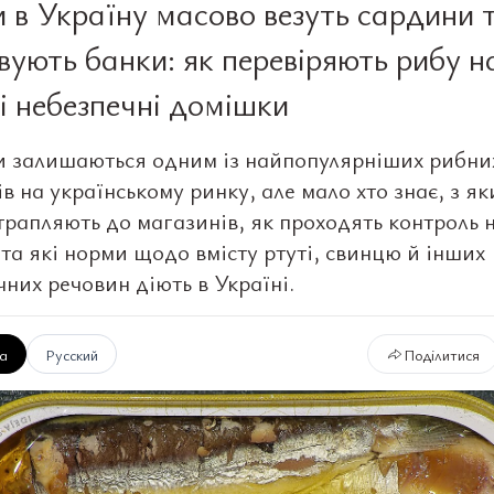
и в Україну масово везуть сардини 
вують банки: як перевіряють рибу н
 і небезпечні домішки
 залишаються одним із найпопулярніших рибни
в на українському ринку, але мало хто знає, з як
трапляють до магазинів, як проходять контроль 
 та які норми щодо вмісту ртуті, свинцю й інших
чних речовин діють в Україні.
ка
Русский
Поділитися