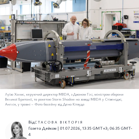
Луїза Холмс, керуючий директор MBDA, з Джоном Гілі, міністром оборони
Великої Британії, та ракетою Storm Shadow на заводі MBDA у Стівеніджі,
Англія, у травні
–
Фото басейну від Дена Кітвуда
Від
СТАСОВА ВІКТОРІЯ
Газета Дейком | 01.07.2026, 13:35 GMT+3; 06:35 GMT-
4