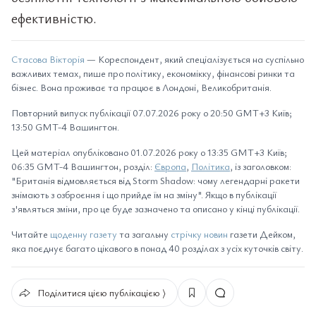
ефективністю.
Стасова Вікторія
— Кореспондент, який спеціалізується на суспільно
важливих темах, пише про політику, економікку, фінансові ринки та
бізнес. Вона проживає та працює в Лондоні, Великобританія.
Повторний випуск публікації 07.07.2026 року о 20:50 GMT+3 Київ;
13:50 GMT-4 Вашингтон.
Цей матеріал опубліковано 01.07.2026 року о 13:35 GMT+3 Київ;
06:35 GMT-4 Вашингтон, розділ:
Європа
,
Політика
, із заголовком:
"Британія відмовляється від Storm Shadow: чому легендарні ракети
знімають з озброєння і що прийде їм на зміну". Якщо в публікації
з'являться зміни, про це буде зазначено та описано у кінці публікації.
Читайте
щоденну газету
та загальну
стрічку новин
газети Дейком,
яка поєднує багато цікавого в понад 40 розділах з усіх куточків світу.
Поділитися цією публікацією ⟩