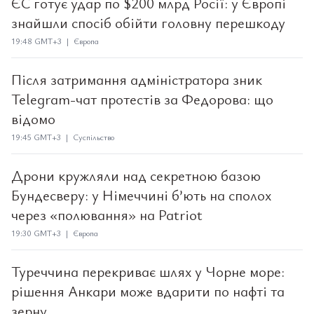
ЄС готує удар по $200 млрд Росії: у Європі
знайшли спосіб обійти головну перешкоду
19:48 GMT+3 | Європа
Після затримання адміністратора зник
Telegram-чат протестів за Федорова: що
відомо
19:45 GMT+3 | Суспільство
Дрони кружляли над секретною базою
Бундесверу: у Німеччині б’ють на сполох
через «полювання» на Patriot
19:30 GMT+3 | Європа
Туреччина перекриває шлях у Чорне море:
рішення Анкари може вдарити по нафті та
зерну