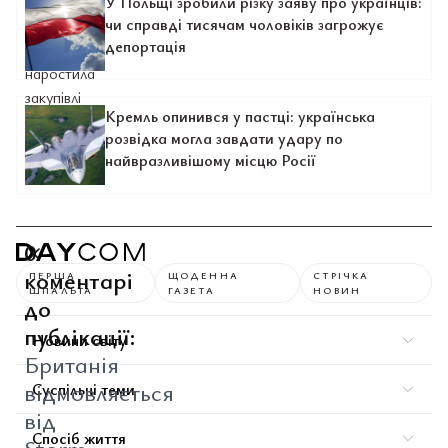
У Польщі зробили різку заяву про українців:
чи справді тисячам чоловіків загрожує
депортація
Кремль опинився у пастці: українська
розвідка могла завдати удару по
найвразливішому місцю Росії
0
коментарі
ПЕРША
ЩОДЕННА
СТРІЧКА
ШПАЛЬТА
ГАЗЕТА
НОВИН
до
публікації:
Новини світу
Британія
відмовляється
Суспільні теми
від
Спосіб життя