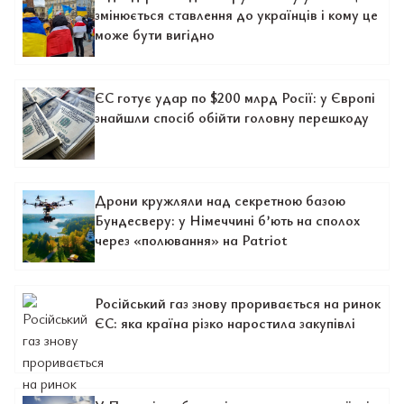
змінюється ставлення до українців і кому це
може бути вигідно
ЄС готує удар по $200 млрд Росії: у Європі
знайшли спосіб обійти головну перешкоду
Дрони кружляли над секретною базою
Бундесверу: у Німеччині б’ють на сполох
через «полювання» на Patriot
Російський газ знову проривається на ринок
ЄС: яка країна різко наростила закупівлі