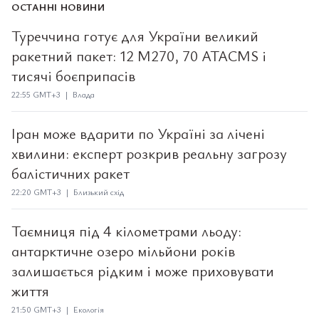
ОСТАННІ НОВИНИ
Туреччина готує для України великий
ракетний пакет: 12 M270, 70 ATACMS і
тисячі боєприпасів
22:55 GMT+3 | Влада
Іран може вдарити по Україні за лічені
хвилини: експерт розкрив реальну загрозу
балістичних ракет
22:20 GMT+3 | Близький схід
Таємниця під 4 кілометрами льоду:
антарктичне озеро мільйони років
залишається рідким і може приховувати
життя
21:50 GMT+3 | Екологія