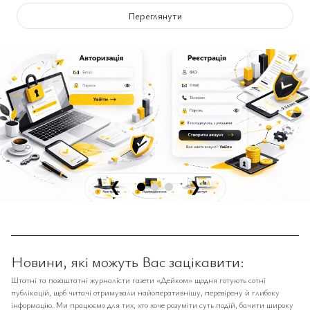
Переглянути
❮
❯
Новини, які можуть Вас зацікавити:
Штатні та позаштатні журналісти газети «Дейком» щодня готують сотні
публікацій, щоб читачі отримували найоперативнішу, перевірену й глибоку
інформацію. Ми працюємо для тих, хто хоче розуміти суть подій, бачити широку