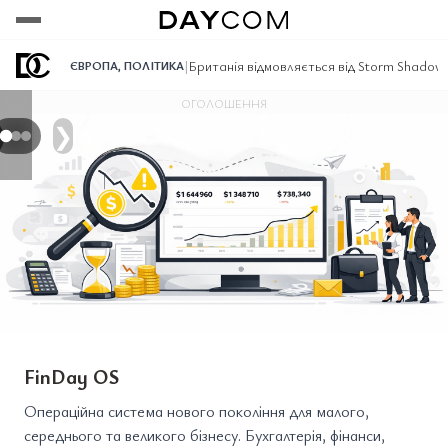
Переглянути
Переглянути
Переглянути
|
Британія відмовляється від Storm Shadow: 
ЄВРОПА
,
ПОЛІТИКА
ОГОЛОШЕННЯ
❯
FinDay OS
Операційна система нового покоління для малого,
середнього та великого бізнесу. Бухгалтерія, фінанси,