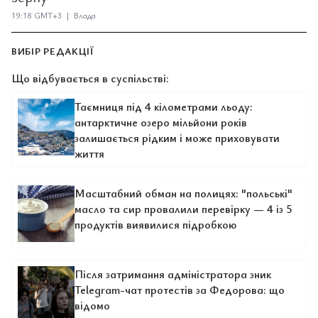
19:18 GMT+3 | Влада
ВИБІР РЕДАКЦІЇ
Що відбувається в суспільстві:
Таємниця під 4 кілометрами льоду:
антарктичне озеро мільйони років
залишається рідким і може приховувати
життя
Масштабний обман на полицях: "польські"
масло та сир провалили перевірку — 4 із 5
продуктів виявилися підробкою
Після затримання адміністратора зник
Telegram-чат протестів за Федорова: що
відомо