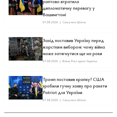
раптово втратила
дипломатичну перевагу у
Вашингтоні
07.08.2026
|
Сполучені Штати
Захід поставив Україну перед
жорстким вибором: чому війна
може затягнутися ще на роки
07.08.2026
|
Війна Росії проти України
Трамп поставив крапку? США
зробили гучну заяву про ракети
Patriot для України
07.08.2026
|
Сполучені Штати