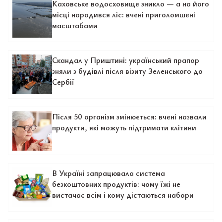
Каховське водосховище зникло — а на його
місці народився ліс: вчені приголомшені
масштабами
Скандал у Приштині: український прапор
зняли з будівлі після візиту Зеленського до
Сербії
Після 50 організм змінюється: вчені назвали
продукти, які можуть підтримати клітини
В Україні запрацювала система
безкоштовних продуктів: чому їжі не
вистачає всім і кому дістаються набори