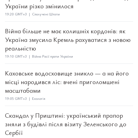
України різко змінилося
19:20 GMT+3 | Сполучені Штати
Війна більше не має колишніх кордонів: як
Україна змусила Кремль рахуватися з новою
реальністю
19:10 GMT+3 | Війна Росії проти України
Каховське водосховище зникло — а на його
місці народився ліс: вчені приголомшені
масштабами
19:05 GMT+3 | Екологія
Скандал у Приштині: український прапор
зняли з будівлі після візиту Зеленського до
Сербії