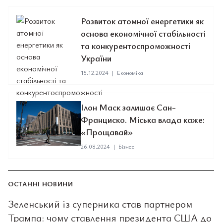
Розвиток атомної енергетики як
основа економічної стабільності
та конкурентоспроможності
України
15.12.2024
|
Економіка
Ілон Маск залишає Сан-
Франциско. Міська влада каже:
«Прощавай»
26.08.2024
|
Бізнес
ОСТАННІ НОВИНИ
Зеленський із суперника став партнером
Трампа: чому ставлення президента США до