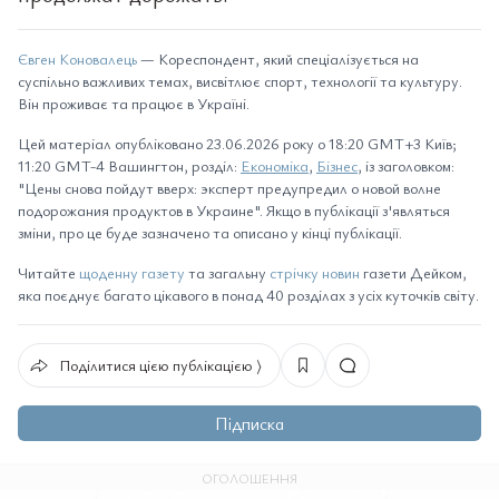
Євген Коновалець
— Кореспондент, який спеціалізується на
суспільно важливих темах, висвітлює спорт, технології та культуру.
Він проживає та працює в Україні.
Цей матеріал опубліковано 23.06.2026 року о 18:20 GMT+3 Київ;
11:20 GMT-4 Вашингтон, розділ:
Економіка
,
Бізнес
, із заголовком:
"Цены снова пойдут вверх: эксперт предупредил о новой волне
подорожания продуктов в Украине". Якщо в публікації з'являться
зміни, про це буде зазначено та описано у кінці публікації.
Читайте
щоденну газету
та загальну
стрічку новин
газети Дейком,
яка поєднує багато цікавого в понад 40 розділах з усіх куточків світу.
Поділитися цією публікацією ⟩
Підписка
ОГОЛОШЕННЯ