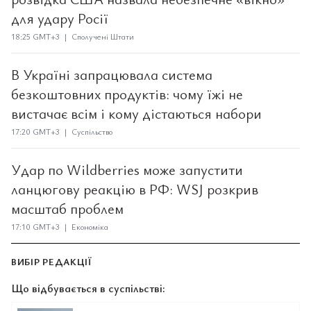
для удару Росії
18:25 GMT+3 | Сполучені Штати
В Україні запрацювала система
безкоштовних продуктів: чому їжі не
вистачає всім і кому дістаються набори
17:20 GMT+3 | Суспільство
Удар по Wildberries може запустити
ланцюгову реакцію в РФ: WSJ розкрив
масштаб проблем
17:10 GMT+3 | Економіка
ВИБІР РЕДАКЦІЇ
Що відбувається в суспільстві: