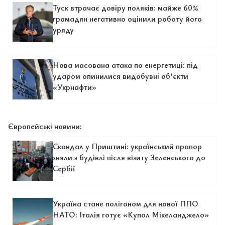
Туск втрачає довіру поляків: майже 60%
громадян негативно оцінили роботу його
уряду
Нова масована атака по енергетиці: під
ударом опинилися видобувні об’єкти
«Укрнафти»
Європейські новини:
Скандал у Приштині: український прапор
зняли з будівлі після візиту Зеленського до
Сербії
Україна стане полігоном для нової ППО
НАТО: Італія готує «Купол Мікеланджело»