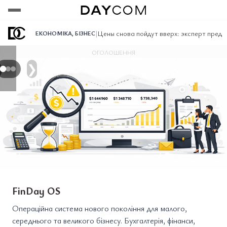
Переглянути
Переглянути
Переглянути
|
Цены снова пойдут вверх: эксперт пред
ЕКОНОМІКА
,
БІЗНЕС
ОГОЛОШЕННЯ
❯
FinDay OS
Операційна система нового покоління для малого,
середнього та великого бізнесу. Бухгалтерія, фінанси,