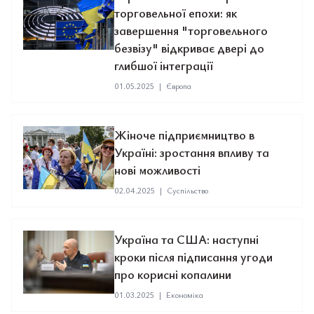
торговельної епохи: як
завершення "торговельного
безвізу" відкриває двері до
глибшої інтеграції
01.05.2025
|
Європа
Жіноче підприємництво в
Україні: зростання впливу та
нові можливості
02.04.2025
|
Суспільство
Україна та США: наступні
кроки після підписання угоди
про корисні копалини
01.03.2025
|
Економіка