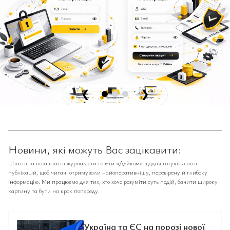
❮
❯
Новини, які можуть Вас зацікавити:
Штатні та позаштатні журналісти газети «Дейком» щодня готують сотні
публікацій, щоб читачі отримували найоперативнішу, перевірену й глибоку
інформацію. Ми працюємо для тих, хто хоче розуміти суть подій, бачити широку
картину та бути на крок попереду.
Україна та ЄС на порозі нової