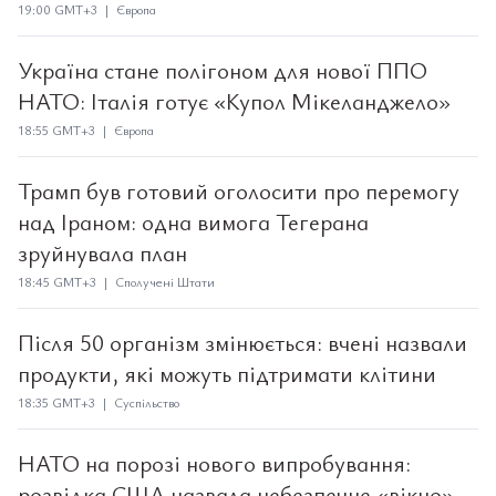
19:00 GMT+3 | Європа
Україна стане полігоном для нової ППО
НАТО: Італія готує «Купол Мікеланджело»
18:55 GMT+3 | Європа
Трамп був готовий оголосити про перемогу
над Іраном: одна вимога Тегерана
зруйнувала план
18:45 GMT+3 | Сполучені Штати
Після 50 організм змінюється: вчені назвали
продукти, які можуть підтримати клітини
18:35 GMT+3 | Суспільство
НАТО на порозі нового випробування:
розвідка США назвала небезпечне «вікно»