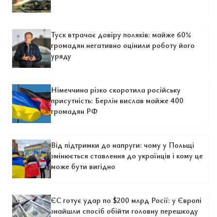
Туск втрачає довіру поляків: майже 60%
громадян негативно оцінили роботу його
уряду
Німеччина різко скоротила російську
присутність: Берлін вислав майже 400
громадян РФ
Від підтримки до напруги: чому у Польщі
змінюється ставлення до українців і кому це
може бути вигідно
ЄС готує удар по $200 млрд Росії: у Європі
знайшли спосіб обійти головну перешкоду