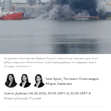
За даними міністерства оборони Румунії, в Констанці, піднявся дим після
вибуху морського безпілотника, який самопідірвався, не завдавши жертв
–
Оглядач «Антена-1»
Інна Брах; Тесленко Олександра;
Марія Львівська
Газета Дейком | 06.06.2026, 09:05 GMT+3; 02:05 GMT-4
Мова публікації: Русский