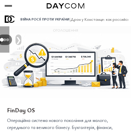
Переглянути
Переглянути
Переглянути
|
Дрон у Констанце: как российск
ВІЙНА РОСІЇ ПРОТИ УКРАЇНИ
ОГОЛОШЕННЯ
❯
FinDay OS
Операційна система нового покоління для малого,
середнього та великого бізнесу. Бухгалтерія, фінанси,