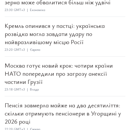
зерна може обвалитися більш ніж удвічі
23:30 GMT+3 | Економіка
Кремль опинився у пастці: українська
розвідка могла завдати удару по
найвразливішому місцю Росії
23:20 GMT+3 | Європа
Москва готує новий крок: чотири країни
НАТО попередили про загрозу анексії
частини Грузії
23:18 GMT+3 | Влада
Пенсія завмерла майже на два десятиліття:
скільки отримують пенсіонери в Угорщині у
2026 році
22:20 GMT+3 | Європа