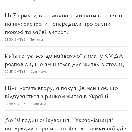
Ці 7 приладів не можна залишати в розетці
на ніч: експерти попередили про ризик
пожежі та зайві витрати
21:50 GMT+3 | Технології
Київ готується до найважчої зими: у КМДА
розповіли, що зміниться для жителів столиці
20:15 GMT+3 | Суспільство
Ціни летять вгору, а покупців меншає: що
відбувається з ринком житла в Україні
19:56 GMT+3 | Економіка
До 10 годин очікування: "Укрзалізниця"
попередила про масштабні затримки поїздів