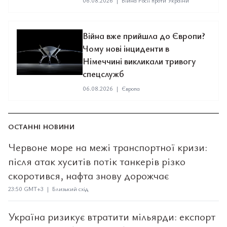
06.08.2026
|
Війна Росії проти України
Війна вже прийшла до Європи?
Чому нові інциденти в
Німеччині викликали тривогу
спецслужб
06.08.2026
|
Європа
ОСТАННІ НОВИНИ
Червоне море на межі транспортної кризи:
після атак хуситів потік танкерів різко
скоротився, нафта знову дорожчає
23:50 GMT+3 | Близький схід
Україна ризикує втратити мільярди: експорт