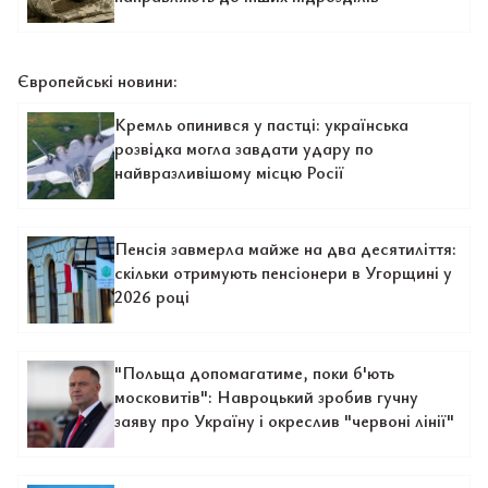
Європейські новини:
Кремль опинився у пастці: українська
розвідка могла завдати удару по
найвразливішому місцю Росії
Пенсія завмерла майже на два десятиліття:
скільки отримують пенсіонери в Угорщині у
2026 році
"Польща допомагатиме, поки б'ють
московитів": Навроцький зробив гучну
заяву про Україну і окреслив "червоні лінії"