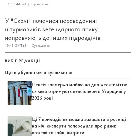
19:55 GMT+3 | Суспільство
У "Скелі" почалися переведення:
штурмовиків легендарного полку
направляють до інших підрозділів
19:45 GMT+3 | Суспільство
ВИБІР РЕДАКЦІЇ
Що відбувається в суспільстві:
Пенсія завмерла майже на два десятиліття:
скільки отримують пенсіонери в Угорщині у
2026 році
Ці 7 приладів не можна залишати в розетці
на ніч: експерти попередили про ризик
пожежі та зайві витрати