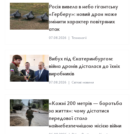
Росія вивела в небо гігантську
«Герберу»: новий дрон може
змінити характер повітряних
атак
07.08.2026
|
Технології
Вибух під Єкатеринбургом:
війна дронів дісталася до їхніх
виробників
07.08.2026
|
Світові новини
«Кожні 200 метрів — боротьба
за життя»: чому дістатися
передової стало
найнебезпечнішою місією війни