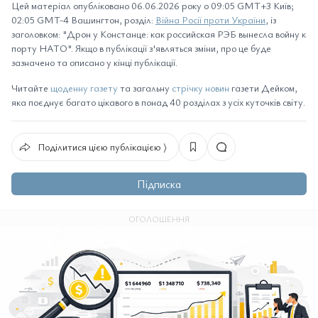
Цей матеріал опубліковано 06.06.2026 року о 09:05 GMT+3 Київ;
02:05 GMT-4 Вашингтон, розділ:
Війна Росії проти України
, із
заголовком: "Дрон у Констанце: как российская РЭБ вынесла войну к
порту НАТО". Якщо в публікації з'являться зміни, про це буде
зазначено та описано у кінці публікації.
Читайте
щоденну газету
та загальну
стрічку новин
газети Дейком,
яка поєднує багато цікавого в понад 40 розділах з усіх куточків світу.
Поділитися цією публікацією ⟩
Підписка
ОГОЛОШЕННЯ