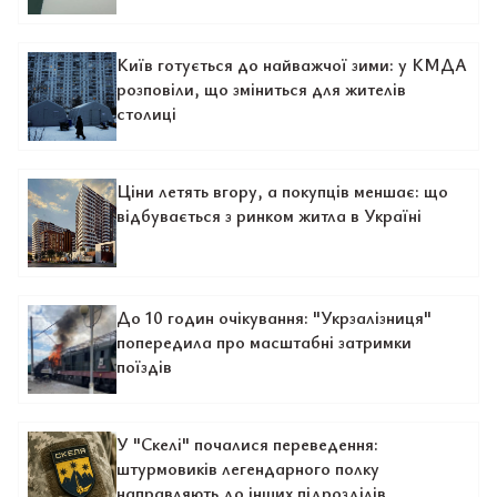
Київ готується до найважчої зими: у КМДА
розповіли, що зміниться для жителів
столиці
Ціни летять вгору, а покупців меншає: що
відбувається з ринком житла в Україні
До 10 годин очікування: "Укрзалізниця"
попередила про масштабні затримки
поїздів
У "Скелі" почалися переведення:
штурмовиків легендарного полку
направляють до інших підрозділів