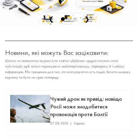
❮
❯
Новини, які можуть Вас зацікавити:
Штатні та позаштатні журналісти газети «Дейком» щодня готують сотні
публікацій, щоб читачі отримували найоперативнішу, перевірену й глибоку
інформацію. Ми працюємо для тих, хто хоче розуміти суть подій, бачити широку
картину та бути на крок попереду.
Чужий дрон як привід: навіщо
Росії може знадобитися
провокація проти Балтії
07.08.2026
|
Європа