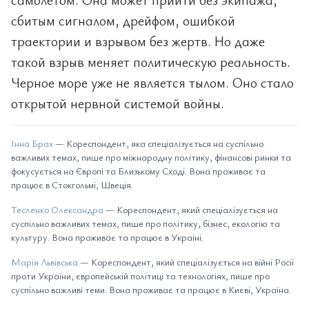
сбитым сигналом, дрейфом, ошибкой
траектории и взрывом без жертв. Но даже
такой взрыв меняет политическую реальность.
Черное море уже не является тылом. Оно стало
открытой нервной системой войны.
Інна Брах
— Кореспондент, яка спеціалізується на суспільно
важливих темах, пише про міжнародну політику, фінансові ринки та
фокусується на Європі та Близькому Сході. Вона проживає та
працює в Стокгольмі, Швеція.
Тесленко Олександра
— Кореспондент, який спеціалізується на
суспільно важливих темах, пише про політику, бізнес, екологію та
культуру. Вона проживає та працює в Україні.
Марія Львівська
— Кореспондент, який спеціалізується на війні Росії
проти України, європейській політиці та технологіях, пише про
суспільно важливі теми. Вона проживає та працює в Києві, Україна.