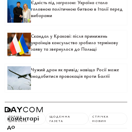
Єдність під загрозою: Україна стала
головною політичною битвою в Італії перед
виборами
Скандал у Кракові: після принижень
українців консульство зробило термінову
заяву та звернулося до Польщі
Чужий дрон як привід: навіщо Росії може
знадобитися провокація проти Балтії
0
коментарі
ПЕРША
ЩОДЕННА
СТРІЧКА
ШПАЛЬТА
ГАЗЕТА
НОВИН
до